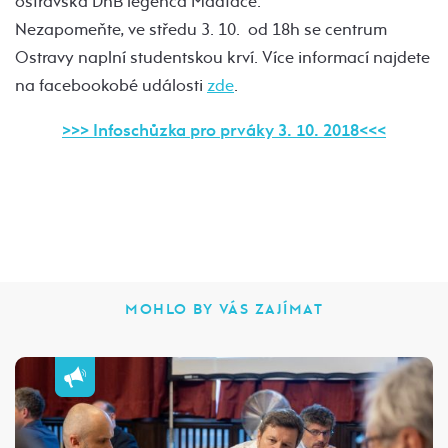
ostravská DnB legenca Madface.
Nezapomeňte, ve středu 3. 10. od 18h se centrum
Ostravy naplní studentskou krví. Více informací najdete
na facebookobé události
zde
.
>>> Infoschůzka pro prváky 3. 10. 2018<<<
MOHLO BY VÁS ZAJÍMAT