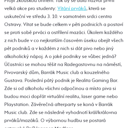
Projít zkouškou ohněm. Tak by se dala nazvat první
velká akce pro studenty:
Vítání prváků
, která se
uskuteční ve středu 3. 10. v samotném srdci centra
Ostravy. Vítat se bude celkem v pěti podnicích a postaví
se proti sobě prváci a ostřílení mazáci. Úkolem každého
z nich bude v co nejkratším časovém úseku obejít všech
pět podniků a v každém z nich si dát pivo nebo jiný
alkoholický nápoj. A o jaké podniky se vůbec jedná?
Účastníci se mohou těšit na Radegastovnu na náměstí,
Pivovarský dům, Barrák Music club a kouzelného
Gustava. Poslední pátý podnik je Realita Gaming Bar.
Zde si od alkoholu všichni odpočinou a místo piva si
budou moci dopřát virtuální realitu, laser game nebo
Playstation. Závěrečná afterparty se koná v Barrák
Music club. Zde se následně vyhodnotí král/královna
prváků/mazáků. O výbornou hudbu se postará