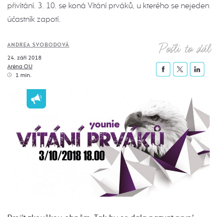
přivítání. 3. 10. se koná Vítání prváků, u kterého se nejeden
účastník zapotí.
Pošli to dál
ANDREA SVOBODOVÁ
24. září 2018
Aréna OU
1 min.