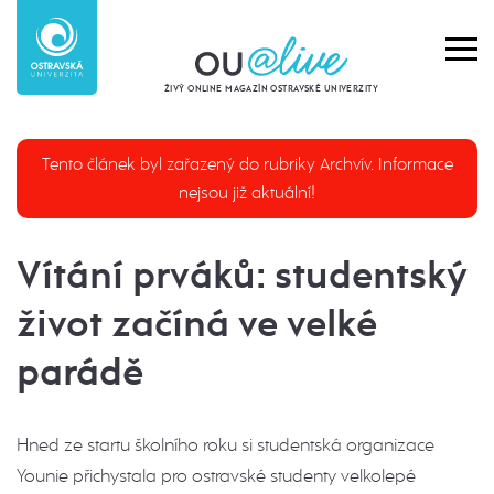
ŽIVÝ ONLINE MAGAZÍN OSTRAVSKÉ UNIVERZITY
Tento článek byl zařazený do rubriky Archvív. Informace
nejsou již aktuální!
Vítání prváků: studentský
život začíná ve velké
parádě
Hned ze startu školního roku si studentská organizace
Younie přichystala pro ostravské studenty velkolepé