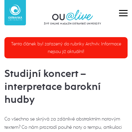
ŽIVÝ ONLINE MAGAZÍN OSTRAVSKÉ UNIVERZITY
Tento článek byl zařazený do rubriky Archvív. Informace
nejsou již aktuální!
Studijní koncert –
interpretace barokní
hudby
Co všechno se skrývá za zdánlivě abstraktním notovým
textem? Co nám prozradí pouhé noty o tempu, artikulaci