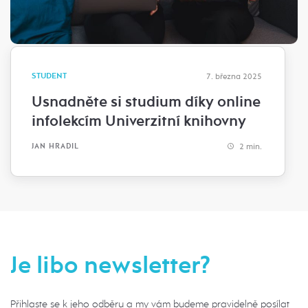
STUDENT
7. března 2025
Usnadněte si studium díky online
infolekcím Univerzitní knihovny
2 min.
JAN HRADIL
Je libo newsletter?
Přihlaste se k jeho odběru a my vám budeme pravidelně posílat