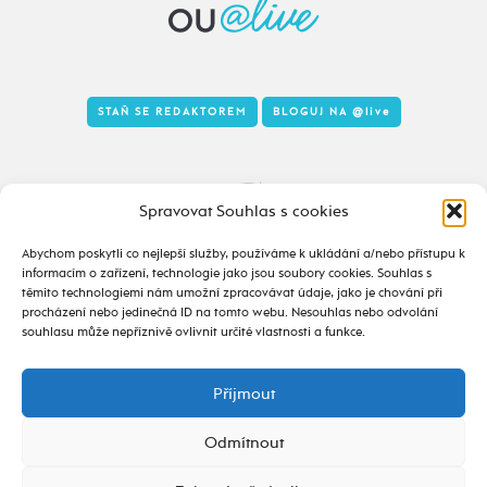
STAŇ SE REDAKTOREM
BLOGUJ NA
@live
Tady to taky žije
Spravovat Souhlas s cookies
Abychom poskytli co nejlepší služby, používáme k ukládání a/nebo přístupu k
informacím o zařízení, technologie jako jsou soubory cookies. Souhlas s
těmito technologiemi nám umožní zpracovávat údaje, jako je chování při
procházení nebo jedinečná ID na tomto webu. Nesouhlas nebo odvolání
souhlasu může nepříznivě ovlivnit určité vlastnosti a funkce.
Příjmout
2020 - 2026 ©
alive.osu.cz
- ISSN 2695-0022
design od
Odmítnout