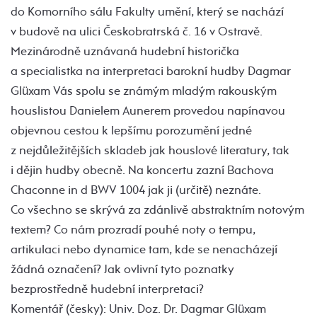
do Komorního sálu Fakulty umění, který se nachází
v budově na ulici Českobratrská č. 16 v Ostravě.
Mezinárodně uznávaná hudební historička
a specialistka na interpretaci barokní hudby Dagmar
Glüxam Vás spolu se známým mladým rakouským
houslistou Danielem Aunerem provedou napínavou
objevnou cestou k lepšímu porozumění jedné
z nejdůležitějších skladeb jak houslové literatury, tak
i dějin hudby obecně. Na koncertu zazní Bachova
Chaconne in d BWV 1004 jak ji (určitě) neznáte.
Co všechno se skrývá za zdánlivě abstraktním notovým
textem? Co nám prozradí pouhé noty o tempu,
artikulaci nebo dynamice tam, kde se nenacházejí
žádná označení? Jak ovlivní tyto poznatky
bezprostředně hudební interpretaci?
Komentář (česky): Univ. Doz. Dr. Dagmar Glüxam