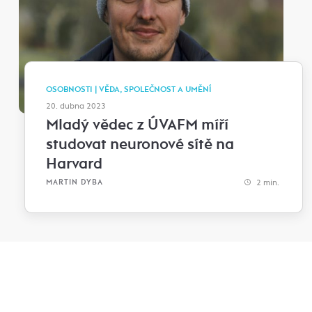
OSOBNOSTI | VĚDA, SPOLEČNOST A UMĚNÍ
20. dubna 2023
Mladý vědec z ÚVAFM míří
studovat neuronové sítě na
Harvard
2 min.
MARTIN DYBA