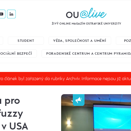
ŽIVÝ ONLINE MAGAZÍN OSTRAVSKÉ UNIVERZITY
STUDENT
VĚDA, SPOLEČNOST A UMĚNÍ
PO
SOCIÁLNÍ BEZPEČÍ
PORADENSKÉ CENTRUM A CENTRUM PYRAMID
o článek byl zařazený do rubriky Archvív. Informace nejsou již aktu
u pro
fuzzy
 v USA