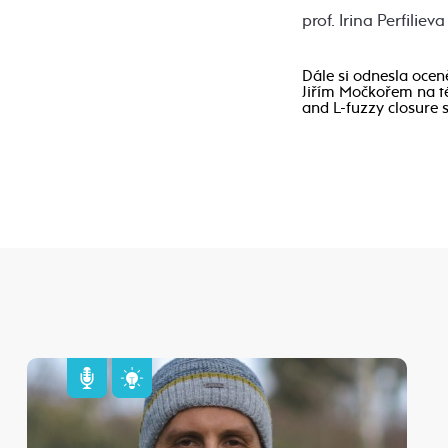
prof. Irina Perfilie
Dále si odnesla oceně
Jiřím Močkořem na té
and L-fuzzy closure 