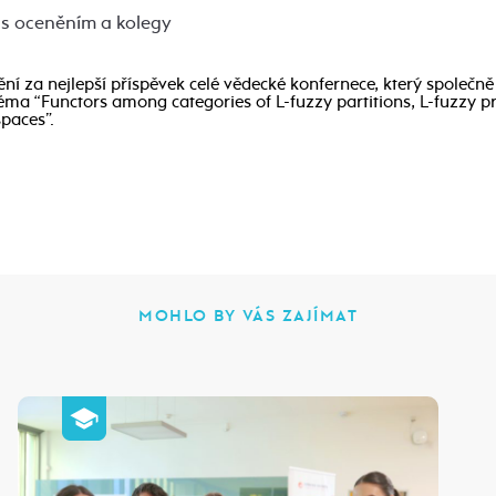
va s oceněním a kolegy
ní za nejlepší příspěvek celé vědecké konfernece, který společně 
ma “Functors among categories of L-fuzzy partitions, L-fuzzy p
spaces”.
MOHLO BY VÁS ZAJÍMAT