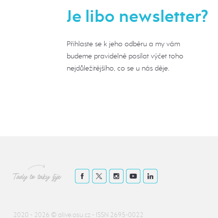
Je libo newsletter?
Přihlaste se k jeho odběru a my vám
budeme pravidelně posílat výčet toho
nejdůležitějšího, co se u nás děje.
Tady to taky žije
2020 - 2026 ©
alive.osu.cz
- ISSN 2695-0022