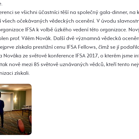
.
renci se všichni účastníci těší na společný gala-dinner, na
í všech očekávaných vědeckých ocenění. V úvodu slavnost
organizace IFSA k volbě úzkého vedení této organizace. Nov
olen prof. Vilém Novák. Další dvě významná vědecká ocenění
 nejprve získala prestižní cenu IFSA Fellows, čímž se jí podaři
ma Nováka ze světové konference IFSA 2017, o kterém jsme i
e tak nově mezi 85 světově uznávaných vědců, kteří tento ne
izaci získali.