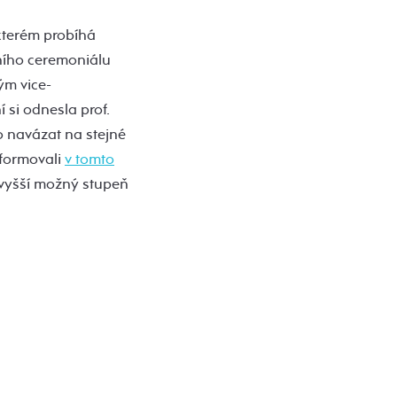
 kterém probíhá
ního ceremoniálu
ým vice-
 si odnesla prof.
lo navázat na stejné
nformovali
v tomto
jvyšší možný stupeň