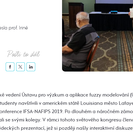
a prof. Irině
Pošli to dál
ké vedení Ústavu pro výzkum a aplikace fuzzy modelování 
tudenty navštívili v americkém státě Louisiana město Lafaye
 konference IFSA-NAFIPS 2019. Po dlouhém a náročném zámo
kali se svými kolegy. V rámci tohoto světového kongresu čl
ědeckých prezentací, jež si později našly interaktivní diskuz