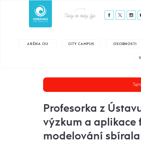
Tady to taky žije
ARÉNA OU
CITY CAMPUS
OSOBNOSTI
Tent
Profesorka z Ústav
výzkum a aplikace 
modelování sbírala