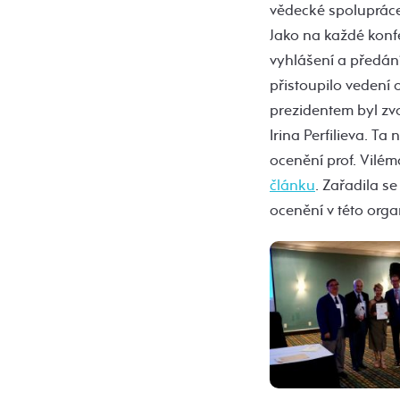
vědecké spolupráce
Jako na každé konfe
vyhlášení a předán
přistoupilo vedení 
prezidentem byl zv
Irina Perfilieva. Ta
ocenění prof. Vilé
článku
. Zařadila s
ocenění v této organ