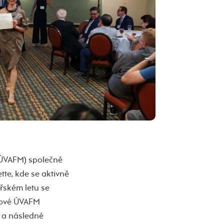
(ÚVAFM) společně
tte, kde se aktivně
řském letu se
enové ÚVAFM
e a následné