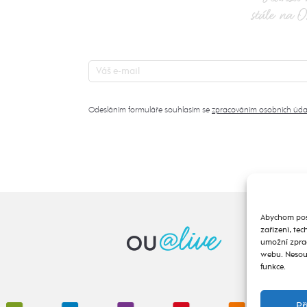
stále na O
Odesláním formuláře souhlasím se
zpracováním osobních úda
Abychom posk
zařízení, te
umožní zprac
webu. Nesouh
funkce.
Př