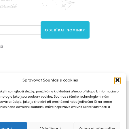
stravské
jů
.
Spravovat Souhlas s cookies
ytli co nejlepší služby, používáme k ukládání a/nebo přístupu k informacím o
chnologie jako jsou soubory cookies. Souhlas s těmito technologiemi nám
ovávat údaje, jako je chování při procházení nebo jedinečná ID na tomto
las nebo odvolání souhlasu může nepříznivě ovlivnit určité vlastnosti a
íjmout
Odmítnout
Zobrazit předvolby