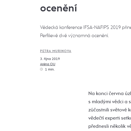
ocenění
Vědecká konference IFSA-NAFIPS 2019 přinesl
Perfilievě dvě významná ocenění.
PETRA MURINOVA
3. října 2019
Aréna OU
1 min.
Na konci června úz
s mladými vědci a s
zúčastnili světové
vědečtí experti set
přednesli několik v