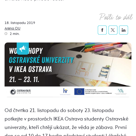
Pošli to dál
18. listopadu 2019
Aréna OU
2 min.
Od čtvrtka 21. listopadu do soboty 23. listopadu
potkejte v prostorách IKEA Ostrava studenty Ostravské
univerzity, kteří chtějí ukázat, že věda je zábava. První
den se od 10 do 17 hodin představí studenti Lékařské