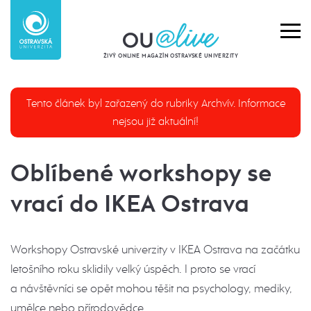
ŽIVÝ ONLINE MAGAZÍN OSTRAVSKÉ UNIVERZITY
Tento článek byl zařazený do rubriky Archvív. Informace
nejsou již aktuální!
Oblíbené workshopy se
vrací do IKEA Ostrava
Workshopy Ostravské univerzity v IKEA Ostrava na začátku
letošního roku sklidily velký úspěch. I proto se vrací
a návštěvníci se opět mohou těšit na psychology, mediky,
umělce nebo přírodovědce.