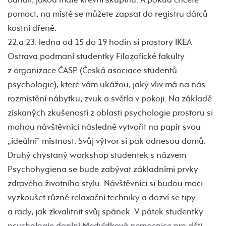
pomoct, na místě se můžete zapsat do registru dárců
kostní dřeně.
22.a 23. ledna od 15 do 19 hodin si prostory IKEA
Ostrava podmaní studentky Filozofické fakulty
z organizace ČASP (Česká asociace studentů
psychologie), které vám ukážou, jaký vliv má na nás
rozmístění nábytku, zvuk a světla v pokoji. Na základě
získaných zkušeností z oblasti psychologie prostoru si
mohou návštěvníci následně vytvořit na papír svou
„ideální“ místnost. Svůj výtvor si pak odnesou domů.
Druhý chystaný workshop studentek s názvem
Psychohygiena se bude zabývat základními prvky
zdravého životního stylu. Návštěvníci si budou moci
vyzkoušet různé relaxační techniky a dozví se tipy
a rady, jak zkvalitnit svůj spánek. V pátek studentky
psychologie doplní Medvídková nemocnice pro děti.