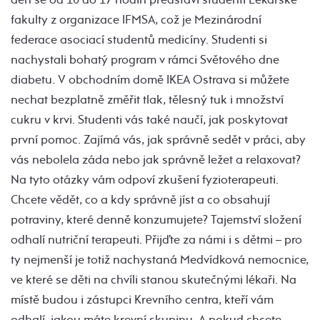
fakulty z organizace IFMSA, což je Mezinárodní
federace asociací studentů medicíny. Studenti si
nachystali bohatý program v rámci Světového dne
diabetu. V obchodním domě IKEA Ostrava si můžete
nechat bezplatně změřit tlak, tělesný tuk i množství
cukru v krvi. Studenti vás také naučí, jak poskytovat
první pomoc. Zajímá vás, jak správně sedět v práci, aby
vás nebolela záda nebo jak správně ležet a relaxovat?
Na tyto otázky vám odpoví zkušení fyzioterapeuti.
Chcete vědět, co a kdy správně jíst a co obsahují
potraviny, které denně konzumujete? Tajemství složení
odhalí nutriční terapeuti. Přijďte za námi i s dětmi – pro
ty nejmenší je totiž nachystaná Medvídková nemocnice,
ve které se děti na chvíli stanou skutečnými lékaři. Na
místě budou i zástupci Krevního centra, kteří vám
odhalí, jakou máte krevní skupinu. A pokud chcete