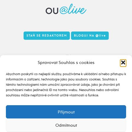
STAŇ SE REDAKTOREM
BLOGUJ NA
@live
Tady to taky žije
Spravovat Souhlas s cookies
Abychom poskytli co nejlepší služby, používáme k ukládání a/nebo přístupu k
informacím o zařízení, technologie jako jsou soubory cookies. Souhlas s
těmito technologiemi nám umožní zpracovávat údaje, jako je chování při
procházení nebo jedinečná ID na tomto webu. Nesouhlas nebo odvolání
souhlasu může nepříznivě ovlivnit určité vlastnosti a funkce.
Příjmout
2020 - 2026 ©
alive.osu.cz
- ISSN 2695-0022
design od
Odmítnout