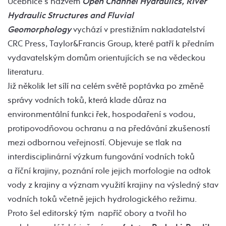
Učebnice s názvem
Open Channel Hydraulics, River
Hydraulic Structures and Fluvial
Geomorphology
vychází v prestižním nakladatelství
CRC Press, Taylor&Francis Group, které patří k předním
vydavatelským domům orientujících se na vědeckou
literaturu.
Již několik let sílí na celém světě poptávka po změně
správy vodních toků, která klade důraz na
environmentální funkci řek, hospodaření s vodou,
protipovodňovou ochranu a na předávání zkušeností
mezi odbornou veřejností. Objevuje se tlak na
interdisciplinární výzkum fungování vodních toků
a říční krajiny, poznání role jejich morfologie na odtok
vody z krajiny a význam využití krajiny na výsledný stav
vodních toků včetně jejich hydrologického režimu.
Proto šel editorský tým napříč obory a tvořil ho