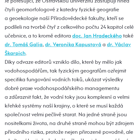
Je potěšující, že Ostravskou univerzitu zastupují hned
čtyři geomorfologové z katedry fyzické geografie
a geoekologie naší Přírodovědecké fakulty, kteří se
podíleli na tvorbě čtyř z celkového počtu 24 kapitol celé
učebnice, a to kromě editora
doc. Jan Hradeckého
také
dr. Tomáš Galia
,
dr. Veronika Kapustová
a
dr. Václav
Škarpich
.
Díky odvaze editorů vzniklo dílo, které by mělo jak
vodohospodářům, tak fyzickým geografům ozřejmit
specifika fungování vodních toků, ukázat výsledky
dobré praxe vodohospodářského managementu
a zdůraznit fakt, že vodní toky jsou komplexní a velmi
křehké systémy naší krajiny, o které se musí každá
společnost velmi pečlivě starat. Na jedné straně jsou
nositelkami života, na druhé straně mohou být zdrojem
přírodního rizika, protože nejen přirozené povodně, ale