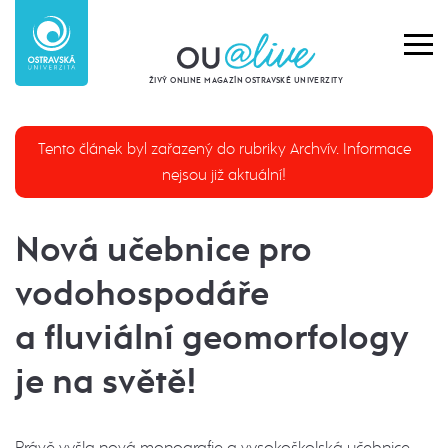
ŽIVÝ ONLINE MAGAZÍN OSTRAVSKÉ UNIVERZITY
Tento článek byl zařazený do rubriky Archvív. Informace
nejsou již aktuální!
Nová učebnice pro
vodohospodáře
a fluviální geomorfology
je na světě!
Právě vyšla nová monografie a vysokoškolská učebnice