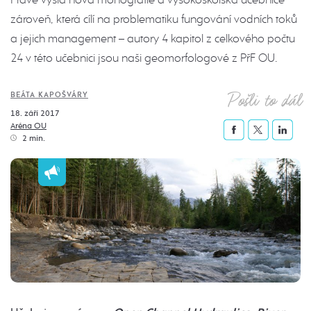
zároveň, která cílí na problematiku fungování vodních toků
a jejich management – autory 4 kapitol z celkového počtu
24 v této učebnici jsou naši geomorfologové z PřF OU.
Pošli to dál
BEÁTA KAPOŠVÁRY
18. září 2017
Aréna OU
2 min.