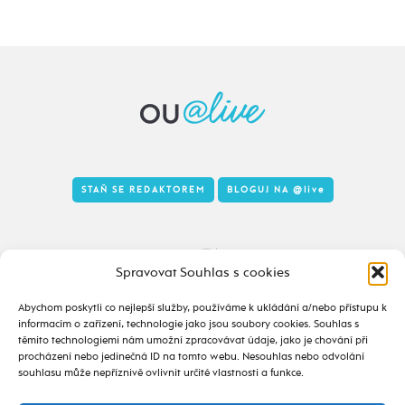
STAŇ SE REDAKTOREM
BLOGUJ NA
@live
Tady to taky žije
Spravovat Souhlas s cookies
Abychom poskytli co nejlepší služby, používáme k ukládání a/nebo přístupu k
informacím o zařízení, technologie jako jsou soubory cookies. Souhlas s
těmito technologiemi nám umožní zpracovávat údaje, jako je chování při
procházení nebo jedinečná ID na tomto webu. Nesouhlas nebo odvolání
souhlasu může nepříznivě ovlivnit určité vlastnosti a funkce.