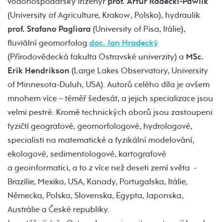
vodohospodářský inženýr
prof. Artur Radecki-Pawlik
(University of Agriculture, Krakow, Polsko), hydraulik
prof. Stafano Pagliara
(University of Pisa, Itálie),
fluviální geomorfolog
doc. Jan Hradecký
(Přírodovědecká fakulta Ostravské univerzity) a
MSc.
Erik Hendrikson
(Large Lakes Observatory, University
of Minnesota-Duluh, USA). Autorů celého díla je ovšem
mnohem více – téměř šedesát, a jejich specializace jsou
velmi pestré. Kromě technických oborů jsou zastoupeni
fyzičtí geografové, geomorfologové, hydrologové,
specialisti na matematické a fyzikální modelování,
ekologové, sedimentologové, kartografové
a geoinformatici, a to z více než deseti zemí světa -
Brazílie, Mexika, USA, Kanady, Portugalska, Itálie,
Německa, Polska, Slovenska, Egypta, Japonska,
Austrálie a České republiky.