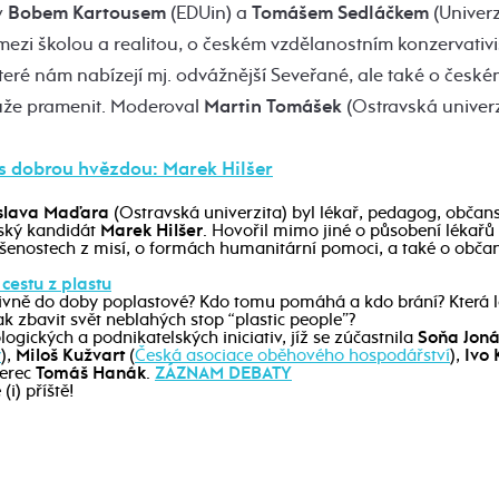
y
Bobem Kartousem
(EDUin) a
Tomášem Sedláčkem
(Univerz
 mezi školou a realitou, o českém vzdělanostním konzervati
které nám nabízejí mj. odvážnější Seveřané, ale také o česk
ůže pramenit.
Moderoval
Martin Tomášek
(Ostravská univerz
s dobrou hvězdou: Marek Hilšer
slava Maďara
(Ostravská univerzita) byl lékař, pedagog, občans
ský kandidát
Marek Hilšer
. Hovořil mimo jiné o působení lékařů 
ušenostech z misí, o formách humanitární pomoci, a také o obč
cestu z plastu
itivně do doby poplastové? Kdo tomu pomáhá a kdo brání? Která 
k zbavit svět neblahých stop “plastic people”?
gických a podnikatelských iniciativ, jíž se zúčastnila
Soňa Jon
y
),
Miloš Kužvart
(
Česká asociace oběhového hospodářství
),
Ivo
herec
Tomáš Hanák
.
ZÁZNAM DEBATY
(i) příště!