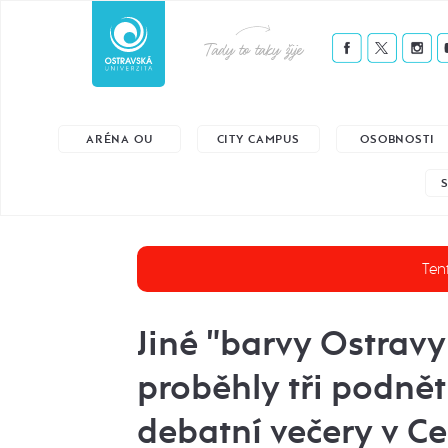
Tady to taky žije
ARÉNA OU
CITY CAMPUS
OSOBNOSTI
Tent
Jiné "barvy Ostravy
proběhly tři podně
debatní večery v C