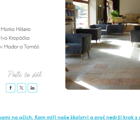
 Marka Hilšera
a Ivo Kropáčka
lav Maďar a Tomáš
Pošli to dál
kami na očích. Kam míří naše školství a proč nedrží krok s