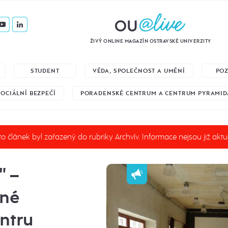
ŽIVÝ ONLINE MAGAZÍN OSTRAVSKÉ UNIVERZITY
STUDENT
VĚDA, SPOLEČNOST A UMĚNÍ
PO
SOCIÁLNÍ BEZPEČÍ
PORADENSKÉ CENTRUM A CENTRUM PYRAMID
o článek byl zařazený do rubriky Archvív. Informace nejsou již aktu
" –
tné
entru