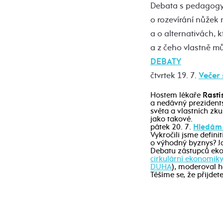
Debata s pedagog
o rozevírání nůžek
a o alternativách, 
a z čeho vlastně m
DEBATY
čtvrtek 19. 7.
Večer 
Hostem lékaře
Rasti
a nedávný prezident
světa a vlastních zk
jako takové.
pátek 20. 7.
Hledám 
Vykročili jsme defin
o výhodný byznys? Ja
Debatu zástupců ekolo
cirkulární ekonomik
DUHA
), moderoval 
Těšíme se, že přijdete 