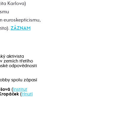
ita Karlova)
vismu
ém euroskepticismu,
ita).
ZÁZNAM
ký aktivista
v zemích třetího
anské odpovědnosti
lobby spolu zápasí
ášová
(
Institut
 Kropáček
(
Hnutí