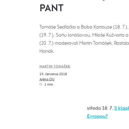
PANT
Tomáše Sedláčka a Boba Kartouze (18. 7.),
(19. 7.), Soňu Jonášovou, Miloše Kužvarta 
(20. 7.) moderovali Martin Tomášek, Rastis
Hanák.
MARTIN TOMÁŠEK
19. července 2018
Aréna OU
1 min.
středa 18. 7.
S klap
Evropou?