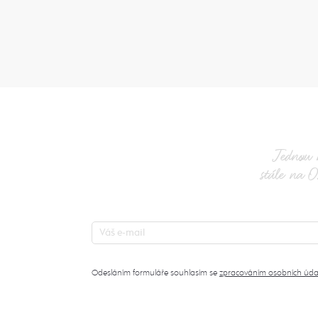
Jednou 
stále na O
Odesláním formuláře souhlasím se
zpracováním osobních úda