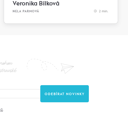
Veronika Bílková
2 min.
NELA PARMOVÁ
nohou
stravské
jů
.