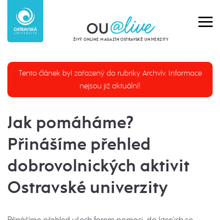
ŽIVÝ ONLINE MAGAZÍN OSTRAVSKÉ UNIVERZITY
Tento článek byl zařazený do rubriky Archvív. Informace
nejsou již aktuální!
Jak pomáháme?
Přinášíme přehled
dobrovolnických aktivit
Ostravské univerzity
Přinášíme přehled všech forem pomoci, do kterých se