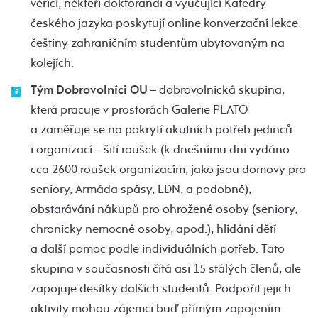
věřící, někteří doktorandi a vyučující Katedry
českého jazyka poskytují online konverzační lekce
češtiny zahraničním studentům ubytovaným na
kolejích.
Tým Dobrovolníci OU
– dobrovolnická skupina,
která pracuje v prostorách Galerie PLATO
a zaměřuje se na pokrytí akutních potřeb jedinců
i organizací – šití roušek (k dnešnímu dni vydáno
cca 2600 roušek organizacím, jako jsou domovy pro
seniory, Armáda spásy, LDN, a podobně),
obstarávání nákupů pro ohrožené osoby (seniory,
chronicky nemocné osoby, apod.), hlídání dětí
a další pomoc podle individuálních potřeb. Tato
skupina v současnosti čítá asi 15 stálých členů, ale
zapojuje desítky dalších studentů. Podpořit jejich
aktivity mohou zájemci buď přímým zapojením