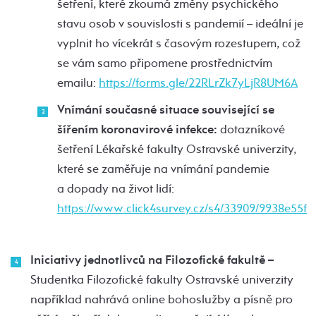
šetření, které zkoumá změny psychického
stavu osob v souvislosti s pandemií – ideální je
vyplnit ho vícekrát s časovým rozestupem, což
se vám samo připomene prostřednictvím
emailu:
https://forms.gle/22RLrZk7yLjR8UM6A
Vnímání současné situace související se
šířením koronavirové infekce:
dotazníkové
šetření Lékařské fakulty Ostravské univerzity,
které se zaměřuje na vnímání pandemie
a dopady na život lidí:
https://www.click4survey.cz/s4/33909/9938e55f
Iniciativy jednotlivců na Filozofické fakultě –
Studentka Filozofické fakulty Ostravské univerzity
například nahrává online bohoslužby a písně pro