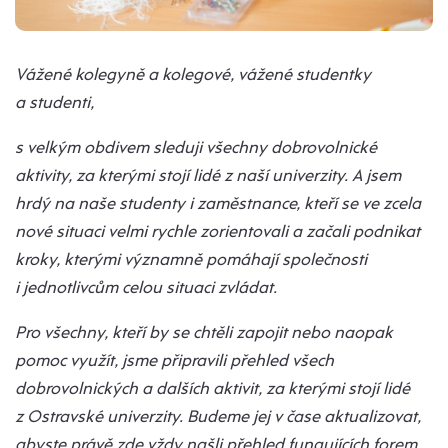
Vážené kolegyně a kolegové, vážené studentky
a studenti,
s velkým obdivem sleduji všechny dobrovolnické
aktivity, za kterými stojí lidé z naší univerzity. A jsem
hrdý na naše studenty i zaměstnance, kteří se ve zcela
nové situaci velmi rychle zorientovali a začali podnikat
kroky, kterými významně pomáhají společnosti
i jednotlivcům celou situaci zvládat.
Pro všechny, kteří by se chtěli zapojit nebo naopak
pomoc využít, jsme připravili přehled všech
dobrovolnických a dalších aktivit, za kterými stojí lidé
z Ostravské univerzity. Budeme jej v čase aktualizovat,
abyste právě zde vždy našli přehled fungujících forem