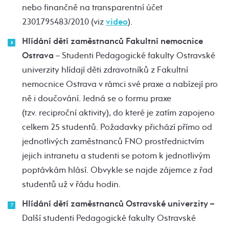
nebo finančně na transparentní účet
2301795483/2010 (viz
video
).
Hlídání dětí zaměstnanců Fakultní nemocnice
Ostrava
– Studenti Pedagogické fakulty Ostravské
univerzity hlídají děti zdravotníků z Fakultní
nemocnice Ostrava v rámci své praxe a nabízejí pro
ně i doučování. Jedná se o formu praxe
(tzv. reciproční aktivity), do které je zatím zapojeno
celkem 25 studentů. Požadavky přichází přímo od
jednotlivých zaměstnanců FNO prostřednictvím
jejich intranetu a studenti se potom k jednotlivým
poptávkám hlásí. Obvykle se najde zájemce z řad
studentů už v řádu hodin.
Hlídání dětí zaměstnanců Ostravské univerzity –
Další studenti Pedagogické fakulty Ostravské