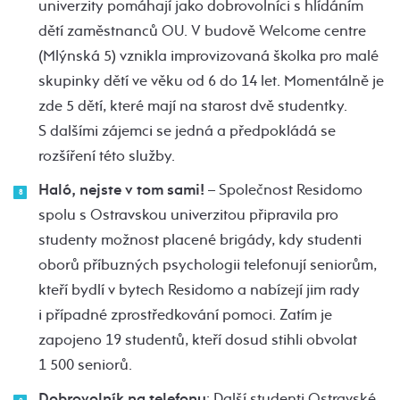
univerzity pomáhají jako dobrovolníci s hlídáním
dětí zaměstnanců OU. V budově Welcome centre
(Mlýnská 5) vznikla improvizovaná školka pro malé
skupinky dětí ve věku od 6 do 14 let. Momentálně je
zde 5 dětí, které mají na starost dvě studentky.
S dalšími zájemci se jedná a předpokládá se
rozšíření této služby.
Haló, nejste v tom sami!
– Společnost Residomo
spolu s Ostravskou univerzitou připravila pro
studenty možnost placené brigády, kdy studenti
oborů příbuzných psychologii telefonují seniorům,
kteří bydlí v bytech Residomo a nabízejí jim rady
i případné zprostředkování pomoci. Zatím je
zapojeno 19 studentů, kteří dosud stihli obvolat
1 500 seniorů.
Dobrovolník na telefonu
: Další studenti Ostravské