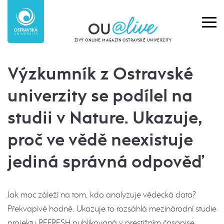
ŽIVÝ ONLINE MAGAZÍN OSTRAVSKÉ UNIVERZITY
Výzkumník z Ostravské
univerzity se podílel na
studii v Nature. Ukazuje,
proč ve vědě neexistuje
jediná správná odpověď
Jak moc záleží na tom, kdo analyzuje vědecká data?
Překvapivě hodně. Ukazuje to rozsáhlá mezinárodní studie
projektu REFRESH publikovaná v prestižním časopise