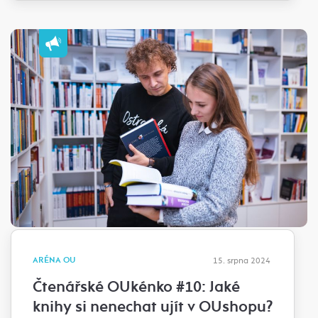
ARÉNA OU
15. srpna 2024
Čtenářské OUkénko #10: Jaké
knihy si nenechat ujít v OUshopu?