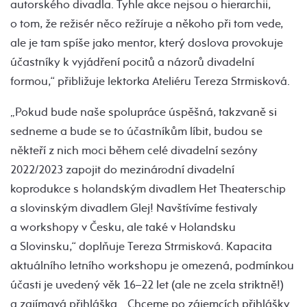
autorského divadla. Tyhle akce nejsou o hierarchii,
o tom, že režisér něco režíruje a někoho při tom vede,
ale je tam spíše jako mentor, který doslova provokuje
účastníky k vyjádření pocitů a názorů divadelní
formou,“ přibližuje lektorka Ateliéru Tereza Strmisková.
„Pokud bude naše spolupráce úspěšná, takzvaně si
sedneme a bude se to účastníkům líbit, budou se
někteří z nich moci během celé divadelní sezóny
2022/2023 zapojit do mezinárodní divadelní
koprodukce s holandským divadlem Het Theaterschip
a slovinským divadlem Glej! Navštívíme festivaly
a workshopy v Česku, ale také v Holandsku
a Slovinsku,“ doplňuje Tereza Strmisková. Kapacita
aktuálního letního workshopu je omezená, podmínkou
účasti je uvedený věk 16–22 let (ale ne zcela striktně!)
a zajímavá přihláška. „Chceme po zájemcích přihlášky