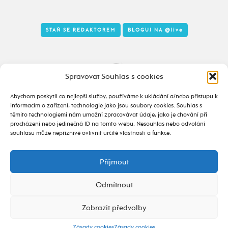
STAŇ SE REDAKTOREM
BLOGUJ NA
@live
Tady to taky žije
Spravovat Souhlas s cookies
Abychom poskytli co nejlepší služby, používáme k ukládání a/nebo přístupu k
informacím o zařízení, technologie jako jsou soubory cookies. Souhlas s
těmito technologiemi nám umožní zpracovávat údaje, jako je chování při
procházení nebo jedinečná ID na tomto webu. Nesouhlas nebo odvolání
souhlasu může nepříznivě ovlivnit určité vlastnosti a funkce.
Příjmout
2020 - 2026 ©
alive.osu.cz
- ISSN 2695-0022
design od
Odmítnout
Zobrazit předvolby
Zásady cookies
Zásady cookies