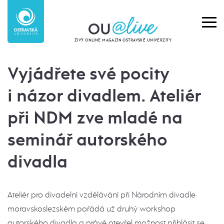
ŽIVÝ ONLINE MAGAZÍN OSTRAVSKÉ UNIVERZITY
Vyjádřete své pocity
i názor divadlem. Ateliér
při NDM zve mladé na
seminář autorského
divadla
Ateliér pro divadelní vzdělávání při Národním divadle
moravskoslezském pořádá už druhý workshop
autorského divadla a právě otevřel možnost přihlásit se.