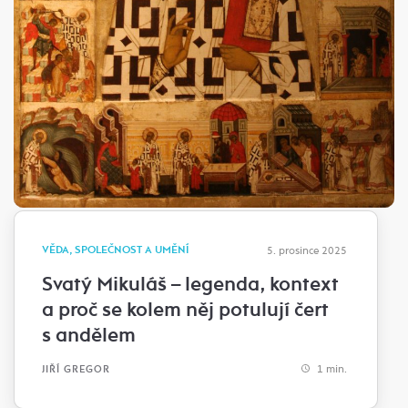
VĚDA, SPOLEČNOST A UMĚNÍ
5. prosince 2025
Svatý Mikuláš – legenda, kontext
a proč se kolem něj potulují čert
s andělem
1 min.
JIŘÍ GREGOR