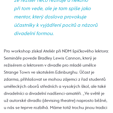
že režisér něco režíruje a někoho
při tom vede, ale je tam spíše jako
mentor, který doslova provokuje
účastníky k vyjádření pocitů a názorů
divadelní formou.
Pro workshop získal Ateliér při NDM špičkového lektora:
Semináře povede Bradley Lewis Cannon, který je
režisérem a lektorem v divadle pro mladé umělce
Strange Town ve skotském Edinburghu. Účast je
zdarma, přihlašovat se mohou zájemci z řad studentů
uměleckých oborů středních a vysokých škol, ale také
divadelníci a divadelní nadšenci-amatéři. „Ve světě je
už autorské divadlo (devising theatre) naprosto běžné,
u nás se teprve rozbíhá. Máme totiž trochu jinou tradici