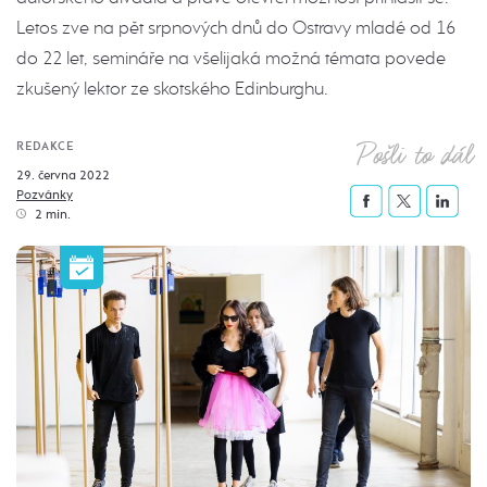
Letos zve na pět srpnových dnů do Ostravy mladé od 16
do 22 let, semináře na všelijaká možná témata povede
zkušený lektor ze skotského Edinburghu.
Pošli to dál
REDAKCE
29. června 2022
Pozvánky
2 min.