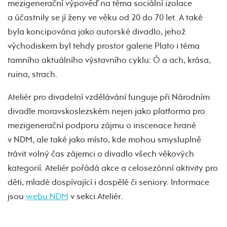
mezigenerační výpověď na téma sociální izolace
a účastnily se jí ženy ve věku od 20 do 70 let. A také
byla koncipována jako autorské divadlo, jehož
východiskem byl tehdy prostor galerie Plato i téma
tamního aktuálního výstavního cyklu: Ó a ach, krása,
ruina, strach.
Ateliér pro divadelní vzdělávání funguje při Národním
divadle moravskoslezském nejen jako platforma pro
mezigenerační podporu zájmu o inscenace hrané
v NDM, ale také jako místo, kde mohou smysluplně
trávit volný čas zájemci o divadlo všech věkových
kategorií. Ateliér pořádá akce a celosezónní aktivity pro
děti, mladé dospívající i dospělé či seniory. Informace
jsou
webu NDM
v sekci Ateliér.