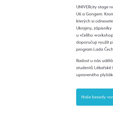
UNIVERcity stage n
U6 a Gongem. Krom 
kterých si odneset
Ukrajiny, zápisníky
u včelího workshopu
doporučuji využít p
program Lada Čech
Radost u nás udělá
studentů Lékařské 
upraveného plyšák
Naše besedy voní