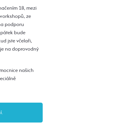
načením 18, mezi
 workshopů, ze
 na podporu
V pátek bude
d jste včelaři,
ňuje na doprovodný
emocnice našich
eciálně
í.