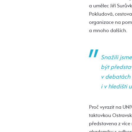
a umělec Jiří Surův
Pokludová, cestova
organizace na pomo
a mnoho dalších.
Snažili jsme
být předsta
v debatách 
i v hledišti
Proč vyrazit na UN
taktovkou Ostravské
představena z více
akademiky s odborní