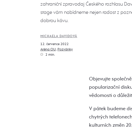
zahraniční zpravodaj Českého rozhlasu Davi
stage vám nabídneme nejen radost z pozná
dobrou kávu.
MICHAELA DAVIDOVÁ
12. července 2022
Aréna OU
,
Pozvánky
2 min.
Objevujte společně
popularizační disku
vědomosti o důleži
V pátek budeme disk
chytrých telefonec
kulturních změn 20. 