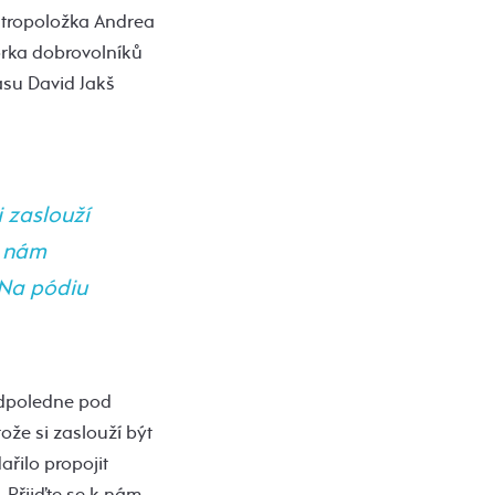
antropoložka Andrea
orka dobrovolníků
su David Jakš
i zaslouží
e nám
 Na pódiu
odpoledne pod
ože si zaslouží být
řilo propojit
. Přijďte se k nám