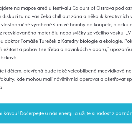
ajdete na mapce areálu festivalu Colours of Ostrava pod oz
diskuzí tu na vás čeká chill out zóna a několik kreativních
e vlastnoručně vyrobené šumivé bomby do koupele, placku
 z recyklovaného materiálu nebo svíčky ze včelího vosku. „
 doktor Tomáše Tureček z Katedry biologie a ekologie. Poku
říležitost a pobavit se třeba o novinkách v oboru,“ upozor
áčková.
te i dětem, otevřená bude také veleoblíbená medvídková n
fakulty, kde mohou malí návštěvníci operovat a ošetřovat sp
a.
 kávou! Dočerpejte u nás energii a užijte si radost z poznán