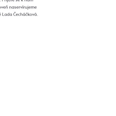
roveň naservírujeme
tě Lada Čecháčková.