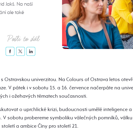
d Jakš. Na naší
ní ale také
Pošli to dál
 s Ostravskou univerzitou. Na Colours of Ostrava letos ote
ze. V pátek i v sobotu 15. a 16. července načerpáte na unive
tých i ožehavých tématech současnosti.
utovat o uprchlické krizi, budoucnosti umělé inteligence a 
h. V sobotu probereme symboliku válečných pomníků, válku 
století a ambice Číny pro století 21.