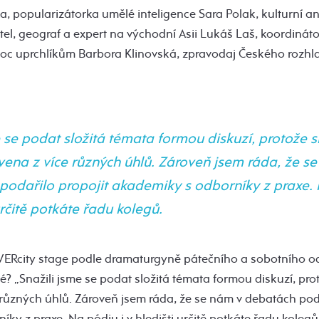
ka, popularizátorka umělé inteligence Sara Polak, kulturní 
tel, geograf a expert na východní Asii Lukáš Laš, koordinát
c uprchlíkům Barbora Klinovská, zpravodaj Českého rozhla
 se podat složitá témata formou diskuzí, protože s
vena z více různých úhlů. Zároveň jsem ráda, že s
podařilo propojit akademiky s odborníky z praxe.
 určitě potkáte řadu kolegů.
IVERcity stage podle dramaturgyně pátečního a sobotního 
? „Snažili jsme se podat složitá témata formou diskuzí, prot
 různých úhlů. Zároveň jsem ráda, že se nám v debatách poda
ky z praxe. Na pódiu i v hledišti určitě potkáte řadu kolegů