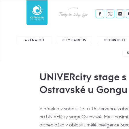
Tady to taky žije
ARÉNA OU
CITY CAMPUS
OSOBNOSTI
UNIVERcity stage s
Ostravské u Gongu
V pátek a v sobotu 15. a 16. července zabr
na UNIVERcity stage Ostravské. Mezi našimi
archeoložka v oblasti umělé inteligence Sa