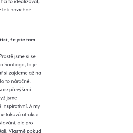
ci to idealizovat,
ne tak povrchně.
ct, že jste tam
rostě jsme si se
o Santiaga, to je
ať si zajdeme až na
lo to náročné,
 jsme převýšení
dyž jsme
inspirativní. A my
sme taková atrakce.
stování, ale pro
Bali. Vlastně pokud