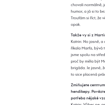
chovali normálně, j
humor, a já si to b
Troufám si říct, že 
opak.
Takže vy si z Mart
Katrin: No jasně, a 
říkala Marťa, bývá 
jsme spolu na střed
proč by měla být M
brigáda. Je jasné,
to sice placená prá
Zmiňujete centrum
hendikepy. Povězte 
potřeba nějaké vzd
Katrin: Vůbec ne, a