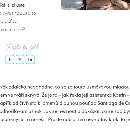
Tak si zkuste
e vyrazit pouze se
u pouť ve
co nemožné?
Pošli to dál
lověk zdaleka neodhadne, co se za touto usměvavou mlado
em ve tváři skrývá. Že je to – jak řekla její asistentka Katrin
apříklad čtyři sta kilometrů dlouhou pouť do Santiaga de C
 odhodlávám už rok. Jak se hecnout a dokázat, co se zdá b
nepřemýšlet a neřešit. Prostě udělat ten nezvratný krok, to je