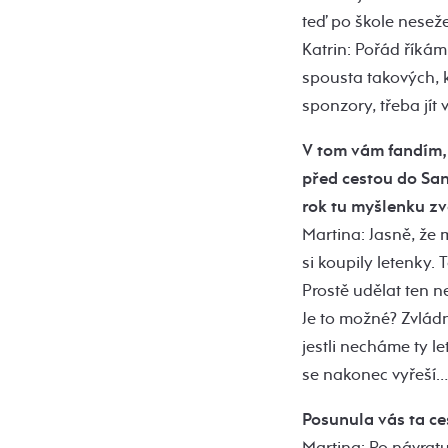
teď po škole nesež
Katrin: Pořád říkám,
spousta takových, kt
sponzory, třeba jít 
V tom vám fandím, 
před cestou do San
rok tu myšlenku z
Martina: Jasně, že
si koupily letenky. 
Prostě udělat ten ne
Je to možné? Zvlád
jestli necháme ty l
se nakonec vyřeší…
Posunula vás ta c
Martina: Po návratu