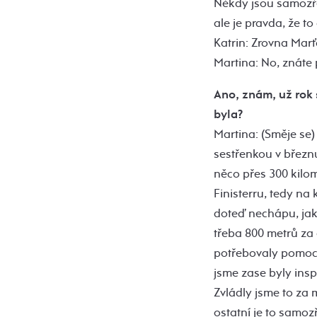
Někdy jsou samozřej
ale je pravda, že to
Katrin: Zrovna Marťa 
Martina: No, znáte
Ano, znám, už rok 
byla?
Martina: (Směje se)
sestřenkou v březnu
něco přes 300 kilom
Finisterru, tedy na
doteď nechápu, jak 
třeba 800 metrů za 
potřebovaly pomoct,
jsme zase byly inspi
Zvládly jsme to za 
ostatní je to samo