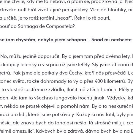
mě chvíle, kdy mě to nebaví, a ptám se, proč zrovna já. Nech
 člověka nutí brát život z jiné perspektivy. Více do hloubky, 
určitě, je to totiž totální „hecař“. Řekni o té pouti.
 pouť do Santiaga de Compostela?
se tam chystám, nebyla jsem schopna… Snad mi nechcete ří
 No, můžu jedině doporučit. Byla jsem tam před dvěma lety. P
 koupily letenky a v srpnu už jsme letěly. Šly jsme z Leonu d
etrů. Pak jsme ale potkaly dva Čechy, kteří nás přesvědčili, 
 konec světa, takže dohromady to vylo přes 400 kilometrů. By
to vlastně sestřenice zvládla, tlačit mě v těch horách. Měly
den. Ale tam to všechno fungovalo trochu jinak. Vždycky, k
 někdo se prostě objevil a pomohl nám. Bylo to neskutečně 
rací pro lidi, které jsme potkávaly. Každý si nás fotil, byly j
měsíc, ale znovu bych do toho asi nešla. Já strašně miluju ce
zřejmě omezující. Kdybych byla zdravá, dávno bych byla na 