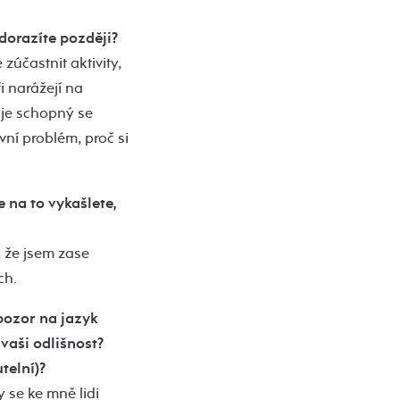
 dorazíte později?
zúčastnit aktivity,
i narážejí na
 je schopný se
ní problém, proč si
e na to vykašlete,
, že jsem zase
ch.
pozor na jazyk
vaši odlišnost?
telní)?
y se ke mně lidi