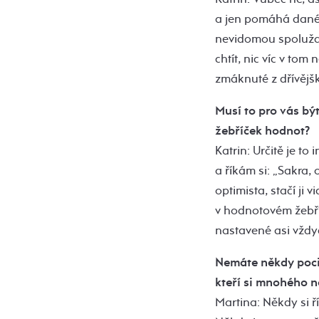
a jen pomáhá daném
nevidomou spoluža
chtít, nic víc v tom
zmáknuté z dřívějš
Musí to pro vás být
žebříček hodnot?
Katrin: Určitě je t
a říkám si: „Sakra,
optimista, stačí ji 
v hodnotovém žebříč
nastavené asi vždyc
Nemáte někdy pocit,
kteří si mnohého n
Martina: Někdy si ř