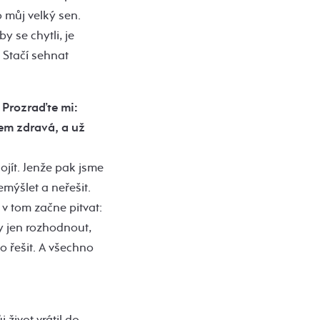
 můj velký sen.
y se chytli, je
. Stačí sehnat
 Prozraďte mi:
sem zdravá, a už
jít. Jenže pak jsme
emýšlet a neřešit.
 v tom začne pitvat:
y jen rozhodnout,
o řešit. A všechno
život vrátil do