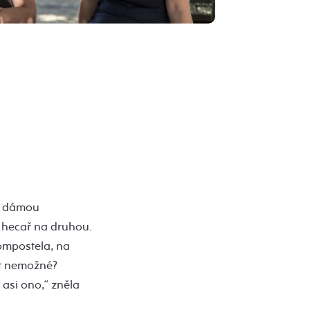
u dámou
 – hecař na druhou.
ompostela, na
ýt nemožné?
 asi ono,“ zněla