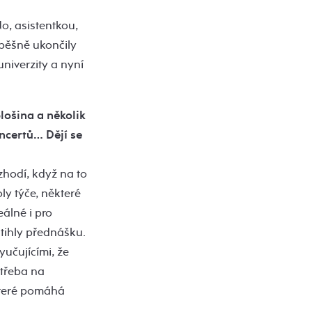
o, asistentkou,
spěšně ukončily
niverzity a nyní
plošina a několik
oncertů… Dějí se
zhodí, když na to
ly týče, některé
álné i pro
stihly přednášku.
yučujícími, že
 třeba na
 které pomáhá