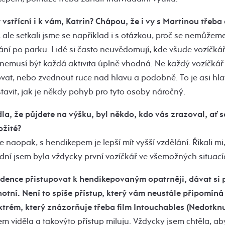
 vstřícní
i k vám, Katrin? Chápou, že i vy s Martinou třeba
 ale setkali jsme se například i s otázkou, proč se nemůžeme 
ní po parku. Lidé si často neuvědomují, kde všude vozíčkář
 nemusí být každá aktivita úplně vhodná. Ne každý vozíčkář
vat, nebo zvednout ruce nad hlavu a podobně. To je asi hlav
tavit, jak je někdy pohyb pro tyto osoby náročný.
la, že půjdete na výšku, byl někdo, kdo vás zrazoval, ať s
ožité?
še naopak, s hendikepem je lepší mít vyšší vzdělání. Říkali mi
ední jsem byla vždycky první vozíčkář ve všemožných situací
ndence přistupovat k hendikepovaným opatrněji, dávat si 
otní. Není to spíše přístup, který vám neustále připomíná 
xtrém, který znázorňuje třeba film Intouchables (Nedotknu
sem viděla a takovýto přístup miluju. Vždycky jsem chtěla, ab