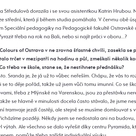
 Středulová dorazila i se svou asistentkou Katrin Hrubou. N
e střední, která jí během studia pomáhala. V červnu obě ú
m Speciální pedagogiky na Pedagogické fakultě Ostravské u
Vyrazit třeba na rok na Bali, nebo si najít práci v oboru…?
Colours of Ostrava v ne zrovna šťastné chvíli, zasekla se 
talo trčet v mezipatří na hodinu a půl, zmeškali několik k
 Co třeba ve škole, stane se, že nestihnete přednášku?
to. Sranda je, že já už to vůbec neřeším. Chápu, že vás to ro
mi se to děje pořád, takže už jsem vůči tomu imunní. Co se ško
vami, třeba z Mlýnské na Varenskou, jsou za přestávku nere
akže se hlavně v minulosti docela často stávalo, že jsme ne
í tramvaje jezdí častěji, ale stejně se musíme domlouvat s v
řicházíme později. Někdy jsem se nedostala ani na budovu,
l výtah. Ale všechno se dalo vyřešit díky centru Pyramida,
epem, pomůže třeba zařídit individuální výuku.