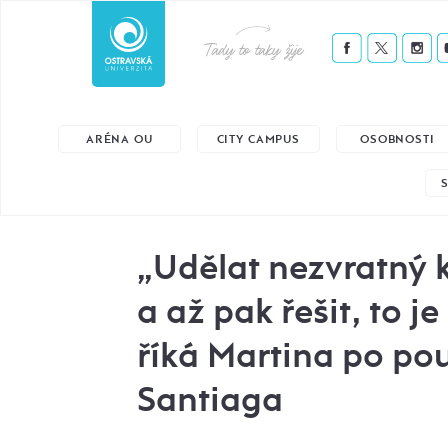
Tady to taky žije
ARÉNA OU
CITY CAMPUS
OSOBNOSTI
„Udělat nezvratný 
a až pak řešit, to je 
říká Martina po pou
Santiaga