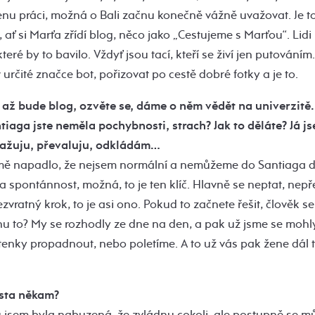
enu práci, možná o Bali začnu konečně vážně uvažovat. Je to
 ať si Marťa zřídí blog, něco jako „Cestujeme s Marťou“. Lidi b
eré by to bavilo. Vždyť jsou tací, kteří se živí jen putováním
v určité značce bot, pořizovat po cestě dobré fotky a je to.
až bude blog, ozvěte se, dáme o něm vědět na univerzitě.
tiaga jste neměla pochybnosti, strach? Jak to děláte? Já j
važuju, převaluju, odkládám…
 mě napadlo, že nejsem normální a nemůžeme do Santiaga do
Ta spontánnost, možná, to je ten klíč. Hlavně se neptat, nepř
zvratný krok, to je asi ono. Pokud to začnete řešit, člověk se
nu to? My se rozhodly ze dne na den, a pak už jsme se mohl
etenky propadnout, nebo poletíme. A to už vás pak žene dál t
esta někam?
 jsem byla nabuzená, že zvládnu cokoli, ale postupně se můj 