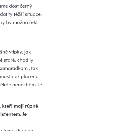
máme dost černý
at ty těžší situace.
jiný by možná řekl
šné vtípky, jak
ě staré, chodily
i kamarádkami, tak
jmost než placená
 někde nenechám. Je
kteří mají různé
istentem. Je
e stejné skupině