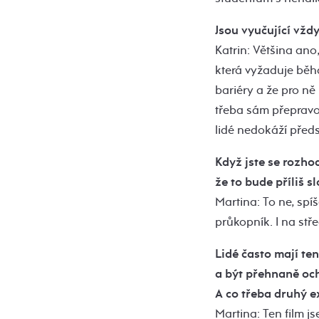
Jsou vyučující vždy
Katrin: Většina ano,
která vyžaduje běhá
bariéry a že pro ně
třeba sám přepravo
lidé nedokáží předs
Když jste se rozhod
že to bude příliš sl
Martina: To ne, spí
průkopník. I na stř
Lidé často mají te
a být přehnaně och
A co třeba druhý e
Martina: Ten film j