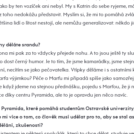
ako by ten vozíček ani nebyl. My s Katrin do sebe ryjeme, 
ez toho nedokážu představit. Myslím si, že mi to pomáhá zvlád
většina lidí o lítost nestojí, ale nemůžu generalizovat: někdo 
iny děláte srandu?
ona mi pak za to vždycky přejede nohu. A to jsou ještě ty slu
to dost černý humor. Je to tím, že jsme kamarádky, jsme stejn
ní, necítím se jako pečovatelka. Vtípky děláme i s ostatním
arťa výjimkou? Péče o Marťu mi připadá spíše jako samozře
 že když jdeme na stejnou přednášku, pojedu s Marťou, že ji
ce díky centru Pyramida, ale to je opravdu jen něco navíc.
 Pyramida, které pomáhá studentům Ostravské univerzity, 
mi více o tom, co člověk musí udělat pro to, aby se stal as
ělání, zkušenosti?
sistentem je některý spolužák, který to chce dělat, studuje v