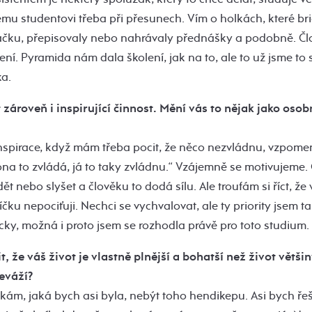
u studentovi třeba při přesunech. Vím o holkách, které b
čku, přepisovaly nebo nahrávaly přednášky a podobně. Čl
 není. Pyramida nám dala školení, jak na to, ale to už jsme t
ka.
 zároveň i inspirující činnost. Mění vás to nějak jako oso
o inspirace, když mám třeba pocit, že něco nezvládnu, vzpome
 ona to zvládá, já to taky zvládnu.“ Vzájemně se motivujeme. 
vidět nebo slyšet a člověku to dodá sílu. Ale troufám si říct, ž
ku nepociťuji. Nechci se vychvalovat, ale ty priority jsem t
ky, možná i proto jsem se rozhodla právě pro toto studium.
 že váš život je vlastně plnější a bohatší než život většin
eváží?
íkám, jaká bych asi byla, nebýt toho hendikepu. Asi bych řeš