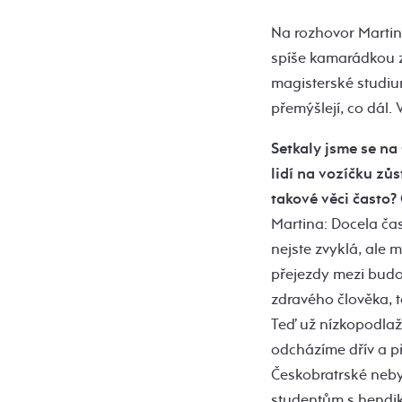
Na rozhovor Martina
spíše kamarádkou z
magisterské studiu
přemýšlejí, co dál. 
Setkaly jsme se na 
lidí na vozíčku zůs
takové věci často?
Martina: Docela čas
nejste zvyklá, ale 
přejezdy mezi budo
zdravého člověka, t
Teď už nízkopodlažn
odcházíme dřív a p
Českobratrské neby
studentům s hendik