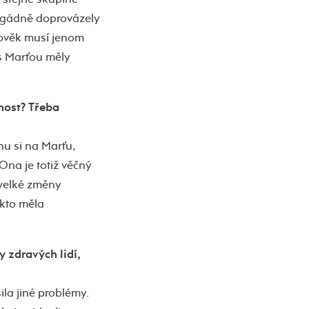
rigádně doprovázely
ověk musí jenom
o s Marťou měly
bnost? Třeba
nu si na Marťu,
Ona je totiž věčný
e velké změny
akto měla
y zdravých lidí,
ila jiné problémy.