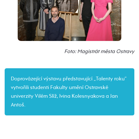
Foto: Magistrát města Ostravy
Doprovázející výstavu představující „Talenty roku“
vytvořili studenti Fakulty umění Ostravské
univerzity Vilém Slíž, Ivina Kolesnyakova a Jan
Antoš.