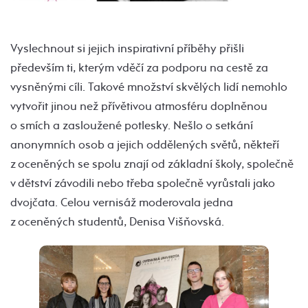
Vyslechnout si jejich inspirativní příběhy přišli
především ti, kterým vděčí za podporu na cestě za
vysněnými cíli. Takové množství skvělých lidí nemohlo
vytvořit jinou než přívětivou atmosféru doplněnou
o smích a zasloužené potlesky. Nešlo o setkání
anonymních osob a jejich oddělených světů, někteří
z oceněných se spolu znají od základní školy, společně
v dětství závodili nebo třeba společně vyrůstali jako
dvojčata. Celou vernisáž moderovala jedna
z oceněných studentů, Denisa Višňovská.