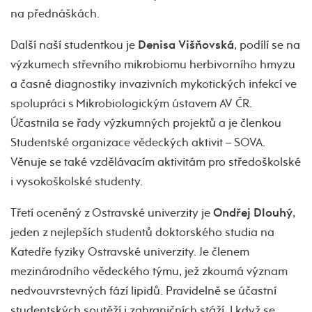
na přednáškách.
Další naší studentkou je
Denisa Višňovská
, podílí se na
výzkumech střevního mikrobiomu herbivorního hmyzu
a časné diagnostiky invazivních mykotických infekcí ve
spolupráci s Mikrobiologickým ústavem AV ČR.
Účastnila se řady výzkumných projektů a je členkou
Studentské organizace vědeckých aktivit – SOVA.
Věnuje se také vzdělávacím aktivitám pro středoškolské
i vysokoškolské studenty.
Třetí oceněný z Ostravské univerzity je
Ondřej Dlouhý
,
jeden z nejlepších studentů doktorského studia na
Katedře fyziky Ostravské univerzity. Je členem
mezinárodního vědeckého týmu, jež zkoumá význam
nedvouvrstevných fází lipidů. Pravidelně se účastní
studentských soutěží i zahraničních stáží. I když se