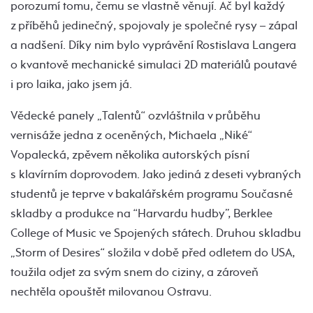
porozumí tomu, čemu se vlastně věnují. Ač byl každý
z příběhů jedinečný, spojovaly je společné rysy – zápal
a nadšení. Díky nim bylo vyprávění Rostislava Langera
o kvantově mechanické simulaci 2D materiálů poutavé
i pro laika, jako jsem já.
Vědecké panely „Talentů“ ozvláštnila v průběhu
vernisáže jedna z oceněných, Michaela „Niké“
Vopalecká, zpěvem několika autorských písní
s klavírním doprovodem. Jako jediná z deseti vybraných
studentů je teprve v bakalářském programu Současné
skladby a produkce na “Harvardu hudby”, Berklee
College of Music ve Spojených státech. Druhou skladbu
„Storm of Desires“ složila v době před odletem do USA,
toužila odjet za svým snem do ciziny, a zároveň
nechtěla opouštět milovanou Ostravu.