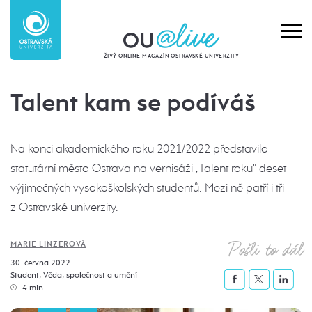
ŽIVÝ ONLINE MAGAZÍN OSTRAVSKÉ UNIVERZITY
Talent kam se podíváš
Na konci akademického roku 2021/2022 představilo
statutární město Ostrava na vernisáži „Talent roku" deset
výjimečných vysokoškolských studentů. Mezi ně patří i tři
z Ostravské univerzity.
Pošli to dál
MARIE LINZEROVÁ
30. června 2022
Student
,
Věda, společnost a umění
4 min.