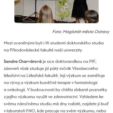
Foto: Magistrát města Ostravy
Mezi oceněnými byli i tři studenti doktorského studia
na Přírodovědecké fakultě naší univerzity.
Sandra Charvátová
je sice doktorandkou na PřF,
zároveň však studuje již pátý ročník Všeobecného
lékařství na Lékařské fakultě. Její výzkum se zaměřuje
na vývoj a výzkum buněčné terapie v hematologii
a onkologii. V budoucnosti by chtěla získané poznatky
z jejího výzkumu využít ve zdravotnictví. Vzhledem ke
svému náročnému studiu má dny nabité, najdete ji buď
v laboratoři FNO, kde pracuje na svém výzkumu, nebo