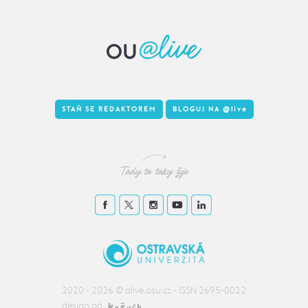
STAŇ SE REDAKTOREM
BLOGUJ NA
@live
Tady to taky žije
2020 - 2026 ©
alive.osu.cz
- ISSN 2695-0022
design od