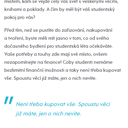
místem, kam se vejde celý váš svět s veškerými věcmi,
knihami a poklady. A čím by měl být váš studentský
pokoj pro vás?
Před tím, než se pustíte do zařizování, nakupování
a tvoření, byste měli mít jasno v tom, co od svého
dočasného bydlení pro studentská léta očekáváte.
Vaše potřeby a touhy zde mají své místo, ovšem
nezapomínejte na finance! Coby studenti nemáme
bezlimitní finanční možnosti a taky není třeba kupovat
vše. Spoustu věcí již máte, jen o nich nevíte.
Není třeba kupovat vše. Spoustu věcí
již máte, jen o nich nevíte.