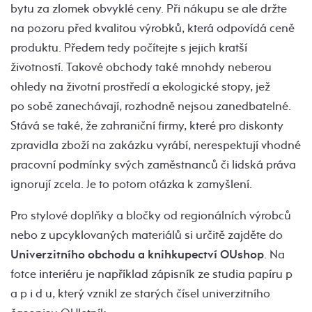
bytu za zlomek obvyklé ceny. Při nákupu se ale držte
na pozoru před kvalitou výrobků, která odpovídá ceně
produktu. Předem tedy počítejte s jejich kratší
životností. Takové obchody také mnohdy neberou
ohledy na životní prostředí a ekologické stopy, jež
po sobě zanechávají, rozhodně nejsou zanedbatelné.
Stává se také, že zahraniční firmy, které pro diskonty
zpravidla zboží na zakázku vyrábí, nerespektují vhodné
pracovní podmínky svých zaměstnanců či lidská práva
ignorují zcela. Je to potom otázka k zamyšlení.
Pro stylové doplňky a bločky od regionálních výrobců
nebo z upcyklovaných materiálů si určitě zajděte do
Univerzitního obchodu a knihkupectví OUshop
. Na
fotce interiéru je například zápisník ze studia papíru p
a p i d u, který vznikl ze starých čísel univerzitního