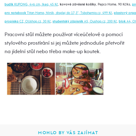
budík
KUPONG, 4×6 cm, Ikea, 45 Kč
,
kovové závěsné košíky
, Pepco Home, 90 Kč/ks,
pr
pro notebook
Titan Hama, hliník, displej do 17,3“, Tsbohemia.cz, 499 Kč
,
plastový orga
propiska
CZ, OUshop.cz, 30 Kč
,
studentský zápisník
A5, Oushop.cz, 200 Kč
,
blok
A4, OU
Pracovní stůl můžete používat víceúčelově a pomocí
stylového prostírání si jej můžete jednoduše přetvořit
na jídelní stůl nebo třeba make-up koutek.
MOHLO BY VÁS ZAJÍMAT