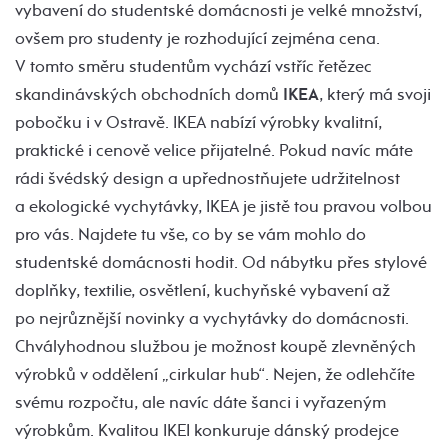
vybavení do studentské domácnosti je velké množství,
ovšem pro studenty je rozhodující zejména cena.
V tomto směru studentům vychází vstříc řetězec
skandinávských obchodních domů
IKEA
, který má svoji
pobočku i v Ostravě. IKEA nabízí výrobky kvalitní,
praktické i cenově velice přijatelné. Pokud navíc máte
rádi švédský design a upřednostňujete udržitelnost
a ekologické vychytávky, IKEA je jistě tou pravou volbou
pro vás. Najdete tu vše, co by se vám mohlo do
studentské domácnosti hodit. Od nábytku přes stylové
doplňky, textilie, osvětlení, kuchyňské vybavení až
po nejrůznější novinky a vychytávky do domácnosti.
Chvályhodnou službou je možnost koupě zlevněných
výrobků v oddělení „cirkular hub“. Nejen, že odlehčíte
svému rozpočtu, ale navíc dáte šanci i vyřazeným
výrobkům. Kvalitou IKEI konkuruje dánský prodejce