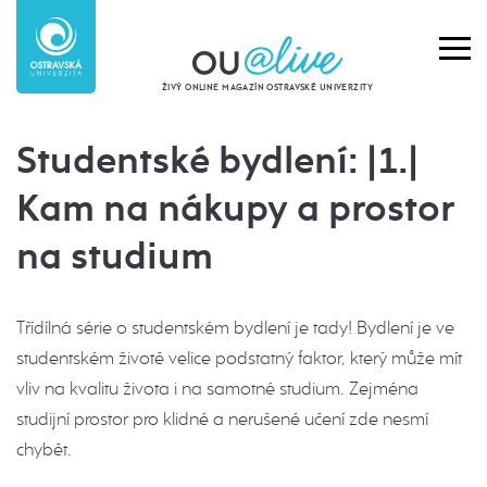
ŽIVÝ ONLINE MAGAZÍN OSTRAVSKÉ UNIVERZITY
Studentské bydlení: |1.|
Kam na nákupy a prostor
na studium
Třídílná série o studentském bydlení je tady! Bydlení je ve
studentském životě velice podstatný faktor, který může mít
vliv na kvalitu života i na samotné studium. Zejména
studijní prostor pro klidné a nerušené učení zde nesmí
chybět.