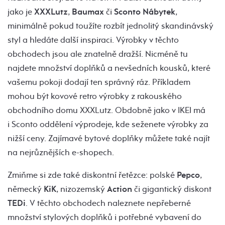
jako je
XXXLutz
,
Baumax
či
Sconto Nábytek
,
minimálně pokud toužíte rozbít jednolitý skandinávský
styl a hledáte další inspiraci. Výrobky v těchto
obchodech jsou ale znatelně dražší. Nicméně tu
najdete množství doplňků a nevšedních kousků, které
vašemu pokoji dodají ten správný ráz. Příkladem
mohou být kovové retro výrobky z rakouského
obchodního domu XXXLutz. Obdobně jako v IKEI má
i Sconto oddělení výprodeje, kde seženete výrobky za
nižší ceny. Zajímavé bytové doplňky můžete také najít
na nejrůznějších e-shopech.
Zmiňme si zde také diskontní řetězce: polské
Pepco
,
německý
KiK
, nizozemský
Action
či gigantický diskont
TEDi
. V těchto obchodech naleznete nepřeberné
množství stylových doplňků i potřebné vybavení do