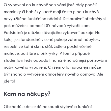
O vybavení do kuchyně se s vámi jistě rády podělí
maminky či babičky, které mají často plnou kuchyň
nevyužitého funkčního nádobí. Dekorativní předměty si
pak můžete s pomocí DIY návodů vytvořit sami.
Podstatná je otázka stávajícího vybavení pokoje. Na
koleji je standardně v ceně pokoje zahrnut nábytek,
respektive šatní skříň, stůl, židle a postel včetně
matrace, polštáře a přikrývky. V tomto případě
studentovi tedy odpadá finančně náročnější pořizování
nábytkového vybavení. Ovšem o to náročnější může
být snaha o vytvoření atmosféry nového domova. Ale
jde to!
Kam na nákupy?
Obchodů, kde se dá nakoupit stylové a funkční