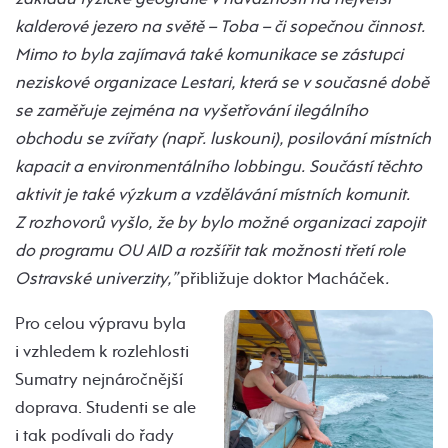
kalderové jezero na světě – Toba – či sopečnou činnost.
Mimo to byla zajímavá také komunikace se zástupci
neziskové organizace Lestari, která se v současné době
se zaměřuje zejména na vyšetřování ilegálního
obchodu se zvířaty (např. luskouni), posilování místních
kapacit a environmentálního lobbingu. Součástí těchto
aktivit je také výzkum a vzdělávání místních komunit.
Z rozhovorů vyšlo, že by bylo možné organizaci zapojit
do programu OU AID a rozšířit tak možnosti třetí role
Ostravské univerzity,”
přibližuje doktor Macháček
.
Pro celou výpravu byla
i vzhledem k rozlehlosti
Sumatry nejnáročnější
doprava. Studenti se ale
i tak podívali do řady