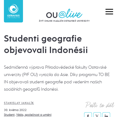
ŽIVÝ ONLINE MAGAZÍN OSTRAVSKÉ UNIVERZITY
Studenti geografie
objevovali Indonésii
Sedmičlenná výprava Přírodovědecké fakulty Ostravské
univerzity (PřF OU) vyrazila do Asie. Díky programu TO BE
IN objevovali studenti geografie pod vedením našich
sociálních geografů Indonésii.
Pošli to dál
STANISLAV JANALÍK
30. května 2022
Student
,
Věda, společnost a umění