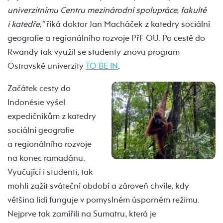
univerzitnímu Centru mezinárodní spolupráce, fakultě
i katedře,“
říká doktor Jan Macháček z katedry sociální
geografie a regionálního rozvoje PřF OU. Po cestě do
Rwandy tak využil se studenty znovu program
Ostravské univerzity
TO BE IN
.
Začátek cesty do
Indonésie vyšel
expedičníkům z katedry
sociální geografie
a regionálního rozvoje
na konec ramadánu.
Vyučující i studenti, tak
mohli zažít sváteční období a zároveň chvíle, kdy
většina lidí funguje v pomyslném úsporném režimu.
Nejprve tak zamířili na Sumatru, která je