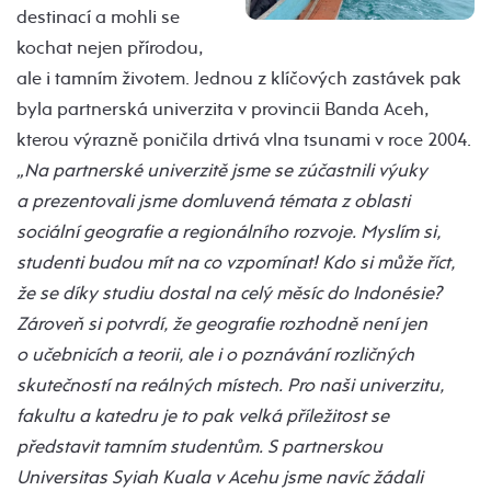
destinací a mohli se
kochat nejen přírodou,
ale i tamním životem. Jednou z klíčových zastávek pak
byla partnerská univerzita v provincii Banda Aceh,
kterou výrazně poničila drtivá vlna tsunami v roce 2004.
„Na partnerské univerzitě jsme se zúčastnili výuky
a prezentovali jsme domluvená témata z oblasti
sociální geografie a regionálního rozvoje. Myslím si,
studenti budou mít na co vzpomínat! Kdo si může říct,
že se díky studiu dostal na celý měsíc do Indonésie?
Zároveň si potvrdí, že geografie rozhodně není jen
o učebnicích a teorii, ale i o poznávání rozličných
skutečností na reálných místech. Pro naši univerzitu,
fakultu a katedru je to pak velká příležitost se
představit tamním studentům. S partnerskou
Universitas Syiah Kuala v Acehu jsme navíc žádali