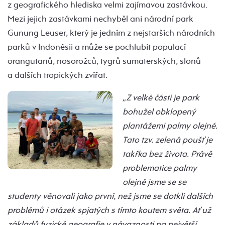
z geografického hlediska velmi zajímavou zastávkou.
Mezi jejich zastávkami nechyběl ani národní park
Gunung Leuser, který je jedním z nejstarších národních
parků v Indonésii a může se pochlubit populací
orangutanů, nosorožců, tygrů sumaterských, slonů
a dalších tropických zvířat.
„Z velké části je park
bohužel obklopený
plantážemi palmy olejné.
Tato tzv. zelená poušť je
takřka bez života. Právě
problematice palmy
olejné jsme se se
studenty věnovali jako první, než jsme se dotkli dalších
problémů i otázek spjatých s tímto koutem světa. Ať už
základů fyzické geografie v návaznosti na největší