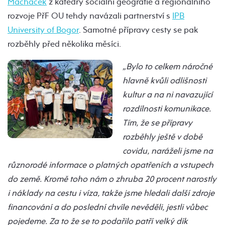
Macháček
z katedry sociální geografie a regionálního
rozvoje PřF OU tehdy navázali partnerství s
IPB
University of Bogor
. Samotné přípravy cesty se pak
rozběhly před několika měsíci.
„Bylo to celkem náročné
hlavně kvůli odlišnosti
kultur a na ni navazující
rozdílnosti komunikace.
Tím, že se přípravy
rozběhly ještě v době
covidu, naráželi jsme na
různorodé informace o platných opatřeních a vstupech
do země. Kromě toho nám o zhruba 20 procent narostly
i náklady na cestu i víza, takže jsme hledali další zdroje
financování a do poslední chvíle nevěděli, jestli vůbec
pojedeme. Za to že se to podařilo patří velký dík