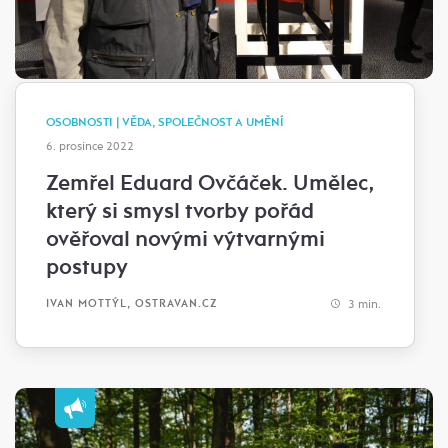
OSOBNOSTI | VĚDA, SPOLEČNOST A UMĚNÍ
6. prosince 2022
Zemřel Eduard Ovčáček. Umělec,
který si smysl tvorby pořád
ověřoval novými výtvarnými
postupy
3 min.
IVAN MOTTÝL, OSTRAVAN.CZ