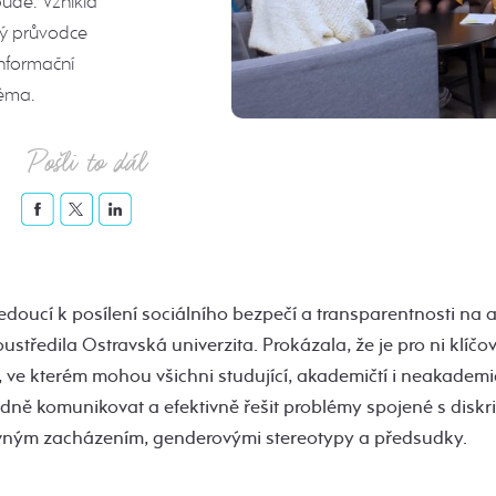
ůdě. Vznikla
ký průvodce
nformační
téma.
Pošli to dál
vedoucí k posílení sociálního bezpečí a transparentnosti na
ustředila Ostravská univerzita. Prokázala, že je pro ni klíčo
 ve kterém mohou všichni studující, akademičtí i neakademič
dně komunikovat a efektivně řešit problémy spojené s diskri
vným zacházením, genderovými stereotypy a předsudky.