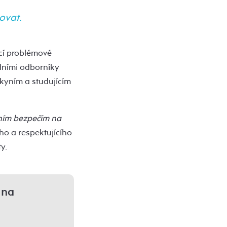
ovat.
ící problémové
edními odborníky
nkyním a studujícím
lním bezpečím na
o a respektujícího
y.
 na