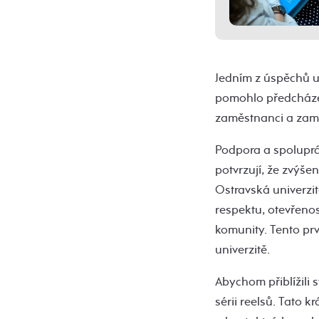
Jedním z úspěchů up
pomohlo předcházet
zaměstnanci a zamě
Podpora a spoluprác
potvrzují, že zvýš
Ostravská univerzi
respektu, otevřenost
komunity. Tento prv
univerzitě.
Abychom přiblížili 
sérii reelsů. Tato 