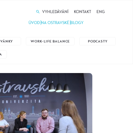
VYHLEDÁVÁNÍ
KONTAKT
ENG
ÚVOD
NA OSTRAVSKÉ
BLOGY
ZVÁNKY
WORK-LIFE BALANCE
PODCASTY
A