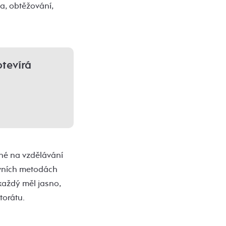
a, obtěžování,
tevírá
ené na vzdělávání
ivních metodách
 každý měl jasno,
torátu.