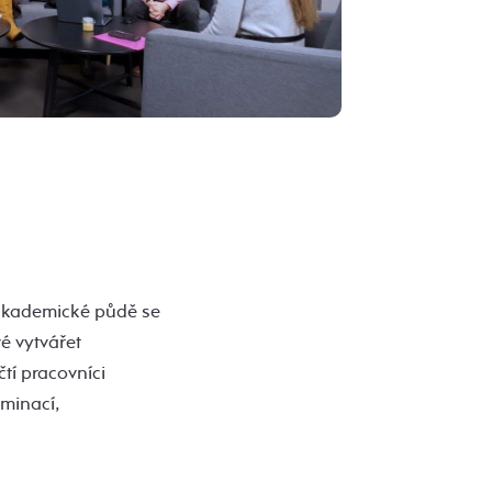
 akademické půdě se
vé vytvářet
tí pracovníci
minací,