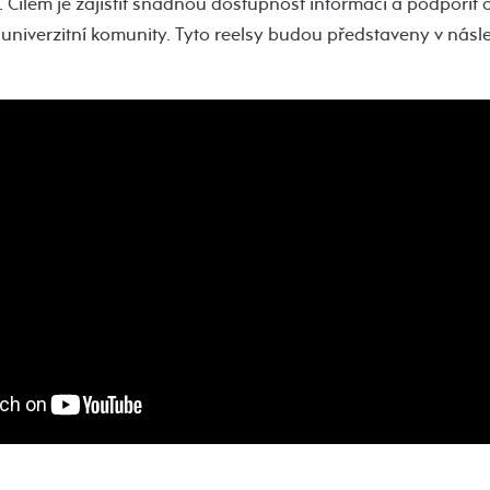
 Cílem je zajistit snadnou dostupnost informací a podpořit
univerzitní komunity. Tyto reelsy budou představeny v násle
.