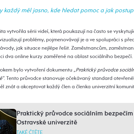
 každý měl jasno, kde hledat pomoc a jak postup
ta vytvořila sérii videí, která poukazují na často se vyskytuj
 vizualizují problémy, pojmenovávají je a ve spolupráci s př
 návody, jak situace nejlépe řešit. Zaměstnancům, zaměstna
ici dva online kurzy zaměřené na oblast sociálního bezpečí.
krokem bylo vytvoření dokumentu
„Praktický průvodce sociá
ě“
. Tento průvodce stanovuje očekávaný standard otevřenéh
ěl znát a akceptovat každý člen a členka univerzitní komunit
Praktický průvodce sociálním bezpečím
Ostravské univerzitě
TAKÉ ČTĚTE