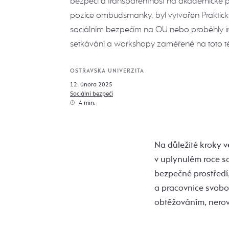
bezpečí a transparentnost na akademické p
pozice ombudsmanky, byl vytvořen Praktic
sociálním bezpečím na OU nebo proběhly i
setkávání a workshopy zaměřené na toto 
OSTRAVSKA UNIVERZITA
12. února 2025
Sociální bezpečí
4 min.
Na důležité kroky 
v uplynulém roce so
bezpečné prostředí,
a pracovnice svobo
obtěžováním, nero