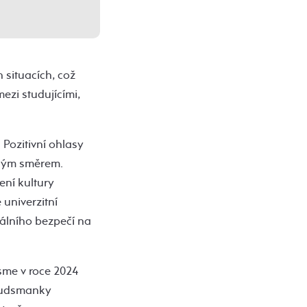
 situacích, což
zi studujícími,
 Pozitivní ohlasy
vným směrem.
ní kultury
 univerzitní
iálního bezpečí na
jsme v roce 2024
mbudsmanky