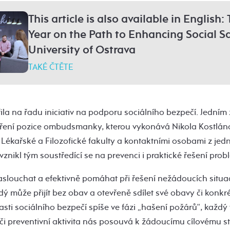
This article is also available in English: 
Year on the Path to Enhancing Social Sa
University of Ostrava
TAKÉ ČTĚTE
ila na řadu iniciativ na podporu sociálního bezpečí. Jedním 
oření pozice ombudsmanky, kterou vykonává Nikola Kostlán
kařské a Filozofické fakulty a kontaktními osobami z jedno
vznikl tým soustředící se na prevenci i praktické řešení prob
naslouchat a efektivně pomáhat při řešení nežádoucích situací
ždý může přijít bez obav a otevřeně sdílet své obavy či konkr
asti sociálního bezpečí spíše ve fázi „hašení požárů“, každ
i preventivní aktivita nás posouvá k žádoucímu cílovému sta