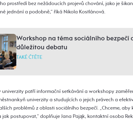
ho prostředí bez nežádoucích projevů chování, jako je šikan
vné jednání a podobně,“ říká Nikola Kostlánová.
Workshop na téma sociálního bezpečí o
důležitou debatu
TAKÉ ČTĚTE
ty univerzity patří informační setkávání a workshopy zaměř
stnankyň univerzity a studujících o jejich právech a efekt
dalších problémů z oblasti sociálního bezpečí. „Chceme, aby
 jak postupovat,“ doplňuje Jana Pająk, kontaktní osoba Rek