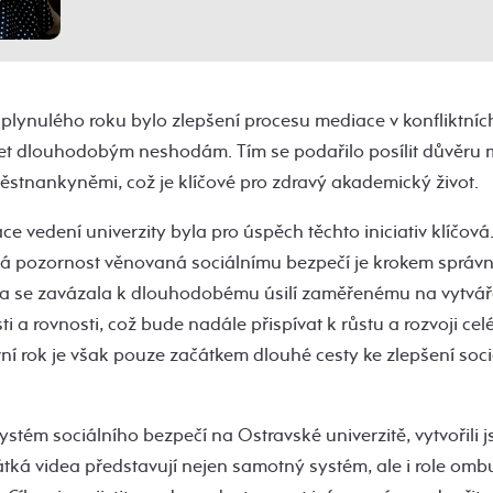
lynulého roku bylo zlepšení procesu mediace v konfliktních
 dlouhodobým neshodám. Tím se podařilo posílit důvěru me
stnankyněmi, což je klíčové pro zdravý akademický život.
e vedení univerzity byla pro úspěch těchto iniciativ klíčová.
ená pozornost věnovaná sociálnímu bezpečí je krokem sprá
ta se zavázala k dlouhodobému úsilí zaměřenému na vytváře
i a rovnosti, což bude nadále přispívat k růstu a rozvoji celé
ní rok je však pouze začátkem dlouhé cesty ke zlepšení soc
systém sociálního bezpečí na Ostravské univerzitě, vytvořili 
krátká videa představují nejen samotný systém, ale i role o