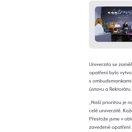
Univerzita se zaměř
opatření bylo vytv
s ombudsmankami Lé
ústavu a Rektorátu 
„Naší prioritou je 
celé univerzitě. Ka
Přestože jsme v obl
zavedené opatření č