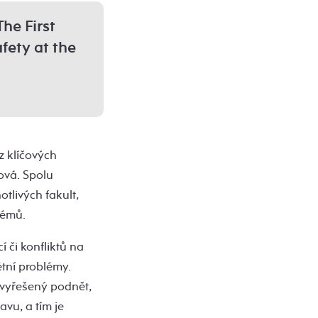
The First
fety at the
z klíčových
ová. Spolu
tlivých fakult,
lémů.
 či konfliktů na
étní problémy.
ý vyřešený podnět,
vu, a tím je