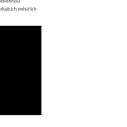
 otevřenou
dujících měsících