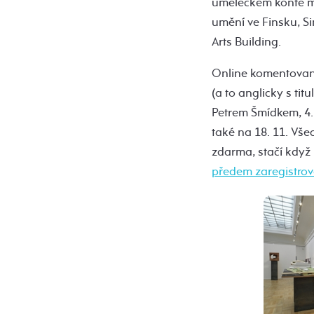
uměleckém kontě m
umění ve Finsku, S
Arts Building.
Online komentovaná
(a to anglicky s tit
Petrem Šmídkem, 4.
také na 18. 11. Vše
zdarma, stačí když
předem zaregistrov