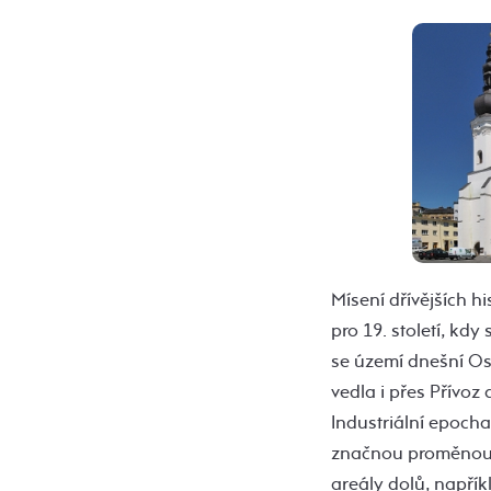
Mísení dřívějších h
pro 19. století, kd
se území dnešní Ost
vedla i přes Přívoz
Industriální epocha
značnou proměnou. 
areály dolů, napří