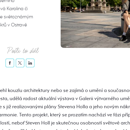
derního
vá Karolina či
onie světoznámým
ktů v Ostravě
Pošli to dál
hl kouzlu architektury nebo se zajímá o umění a současno
a, udělá radost aktuální výstava v Galerii výtvarného uměn
 s již realizovanými plány Stevena Holla a jeho novým nák
armonie. Tento projekt, který se prozatím nachází ve fázi pří
ostí, neboť Steven Holl je skutečnou osobností světové arc