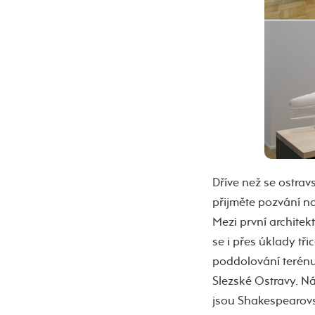
Dříve než se ostra
přijměte pozvání na
Mezi první architek
se i přes úklady tř
poddolování terénu 
Slezské Ostravy. Ná
jsou Shakespearovsk