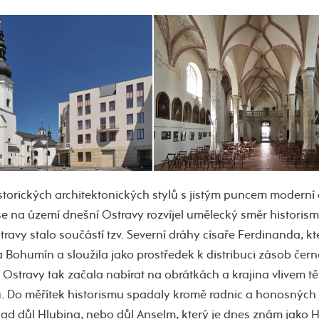
istorických architektonických stylů s jistým puncem moderní
y se na území dnešní Ostravy rozvíjel umělecký směr historis
ravy stalo součástí tzv. Severní dráhy císaře Ferdinanda, kt
 a Bohumín a sloužila jako prostředek k distribuci zásob čern
 Ostravy tak začala nabírat na obrátkách a krajina vlivem t
Do měřítek historismu spadaly kromě radnic a honosných vi
klad důl Hlubina, nebo důl Anselm, který je dnes znám jak