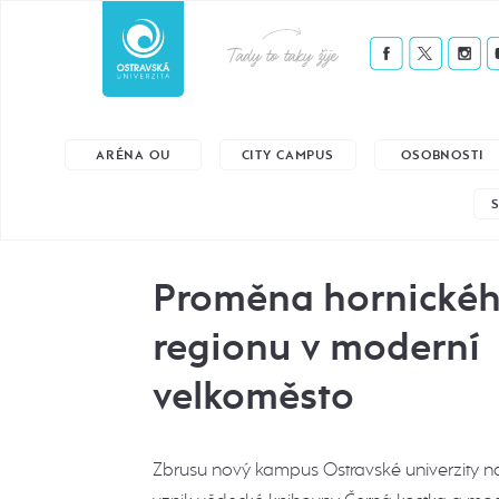
Tady to taky žije
ARÉNA OU
CITY CAMPUS
OSOBNOSTI
Proměna hornické
regionu v moderní
velkoměsto
Zbrusu nový kampus Ostravské univerzity na