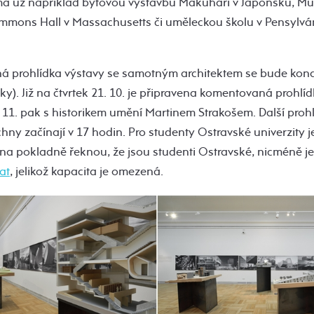
á už například bytovou výstavbu Makuhari v Japonsku, 
immons Hall v Massachusetts či uměleckou školu v Pensylván
 prohlídka výstavy se samotným architektem se bude konat
ulky). Již na čtvrtek 21. 10. je připravena komentovaná prohlí
 11. pak s historikem umění Martinem Strakošem. Další proh
chny začínají v 17 hodin. Pro studenty Ostravské univerzity j
 na pokladně řeknou, že jsou studenti Ostravské, nicméně j
at
, jelikož kapacita je omezená.