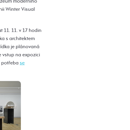
Muzeum moderního
ii Winter Visual
 11. 11. v 17 hodin
dka s architektem
lídka je plánovaná
e vstup na expozici
e potřeba
se