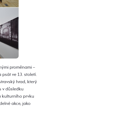
ohými proměnami –
psát ve 13. století.
stravský hrad, který
es v důsledku
a kulturního prvku
delné akce, jako