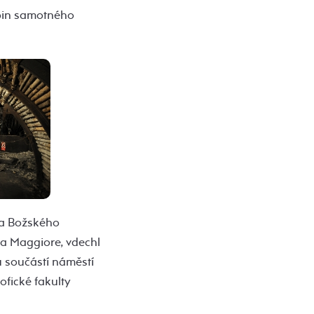
bin samotného
ála Božského
ia Maggiore, vdechl
u součástí náměstí
fické fakulty