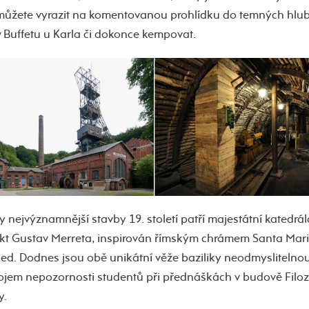
můžete vyrazit na komentovanou prohlídku do temných hlu
 v Buffetu u Karla či dokonce kempovat.
y nejvýznamnější stavby 19. století patří majestátní katedr
itekt Gustav Merreta, inspirován římským chrámem Santa Mar
ed. Dodnes jsou obě unikátní věže baziliky neodmyslitelno
ojem nepozornosti studentů při přednáškách v budově Filozo
y.