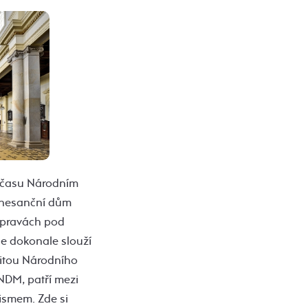
o času Národním
enesanční dům
 úpravách pod
e dokonale slouží
titou Národního
NDM, patří mezi
ismem. Zde si