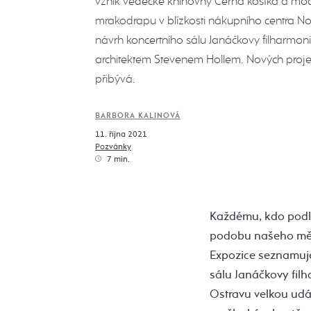
vznik vědecké knihovny Černá kostka a mo
mrakodrapu v blízkosti nákupního centra No
návrh koncertního sálu Janáčkovy filharm
architektem Stevenem Hollem. Nových proje
přibývá.
BARBORA KALINOVÁ
11. října 2021
Pozvánky
7 min.
Každému, kdo podle
podobu našeho měst
Expozice seznamuje
sálu Janáčkovy filh
Ostravu velkou udál