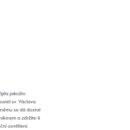
jila jakožto
ostel sv. Václava
K němu se dá dostat
ikinem a zdržíte-li
ční osvětlení.