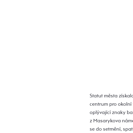
Statut města získa
centrum pro okolní 
oplývající znaky ba
z Masarykova náměst
se do setmění, spat