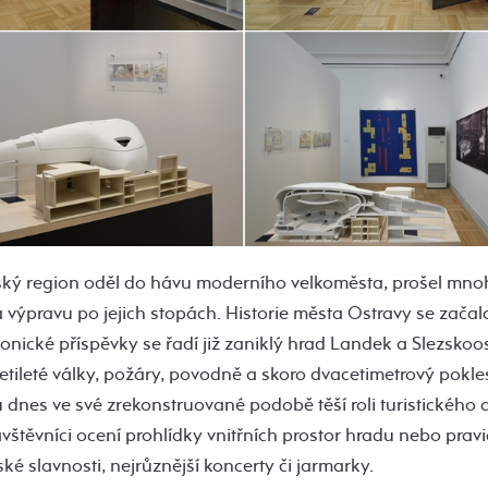
vský region oděl do hávu moderního velkoměsta, prošel mn
 výpravu po jejich stopách. Historie města Ostravy se začala 
tonické příspěvky se řadí již zaniklý hrad Landek a Slezskoo
icetileté války, požáry, povodně a skoro dvacetimetrový pokl
dnes ve své zrekonstruované podobě těší roli turistického 
vštěvníci ocení prohlídky vnitřních prostor hradu nebo pravi
é slavnosti, nejrůznější koncerty či jarmarky.