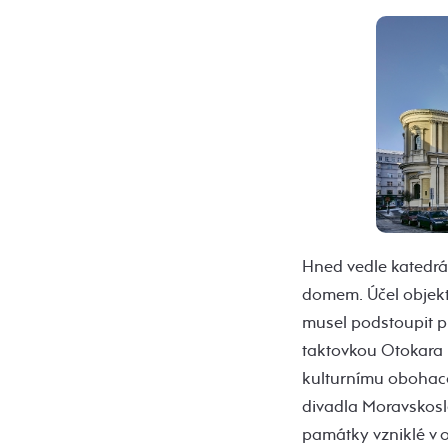
Hned vedle katedrá
domem. Účel objekt
musel podstoupit př
taktovkou Otokara 
kulturnímu obohaco
divadla Moravskosl
památky vzniklé v 