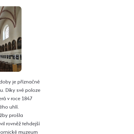
 doby je příznačné
mu. Díky své poloze
erá v roce 1847
ého uhlí.
ěžby prošla
l rovněž tehdejší
o Hornické muzeum