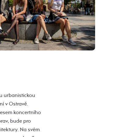
u urbanistickou
í v Ostravě.
resem koncertního
prav, bude pro
hitektury. Na svém