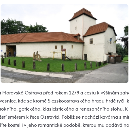
la Moravská Ostrava před rokem 1279 a cestu k výšinám zahá
vesnice, kde se kromě Slezskoostravského hradu hrdě tyčil k
rokního, gotického, klasicistického a renesančního slohu. 
í směrem k řece Ostravici. Poblíž se nachází kavárna s min
říte kostel i v jeho romantické podobě, kterou mu dodává no