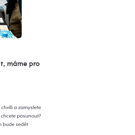
it, máme pro
 chvíli a zamyslete
e chcete posunout?
ám bude sedět