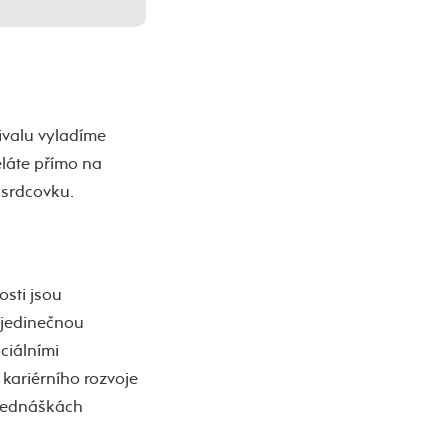
ivalu vyladíme
láte přímo na
í srdcovku.
osti jsou
 jedinečnou
ciálními
 kariérního rozvoje
přednáškách