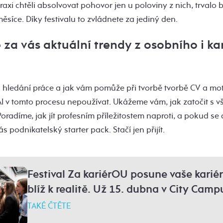
axi chtěli absolvovat pohovor jen u poloviny z nich, trvalo 
síce. Díky festivalu to zvládnete za jediný den.
 za vás aktuální trendy z osobního i ka
 k hledání práce a jak vám pomůže při tvorbě tvorbě CV a mo
 AI v tomto procesu nepoužívat. Ukážeme vám, jak zatočit s
oradíme, jak jít profesním příležitostem naproti, a pokud se 
s podnikatelský starter pack. Stačí jen přijít.
Festival Za kariérOU posune vaše kariér
blíž k realitě. Už 15. dubna v City Cam
TAKÉ ČTĚTE