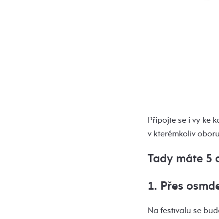
Připojte se i vy ke 
v kterémkoliv oboru
Tady máte 5 d
1. Přes osmd
Na festivalu se bud