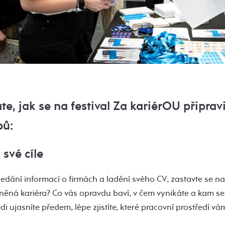
e, jak se na festival Za kariérOU připrav
pů:
 své cíle
ledání informací o firmách a ladění svého CV, zastavte se na
sněná kariéra? Co vás opravdu baví, v čem vynikáte a kam s
di ujasníte předem, lépe zjistíte, které pracovní prostředí v