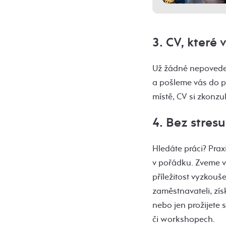
3. CV, které
Už žádné nepoveden
a pošleme vás do p
místě, CV si zkonzul
4. Bez stres
Hledáte práci? Pra
v pořádku. Zveme v
příležitost vyzkouš
zaměstnavateli, zís
nebo jen prožijete
či workshopech.