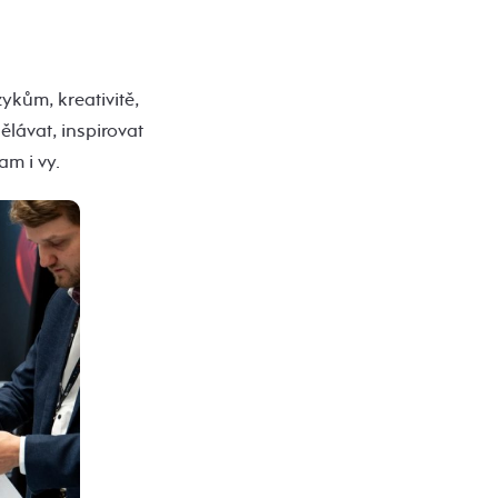
zykům, kreativitě,
ělávat, inspirovat
am i vy.