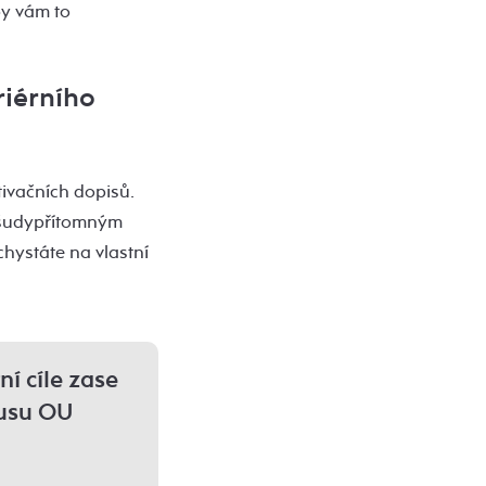
by vám to
riérního
tivačních dopisů.
 všudypřítomným
chystáte na vlastní
ní cíle zase
pusu OU