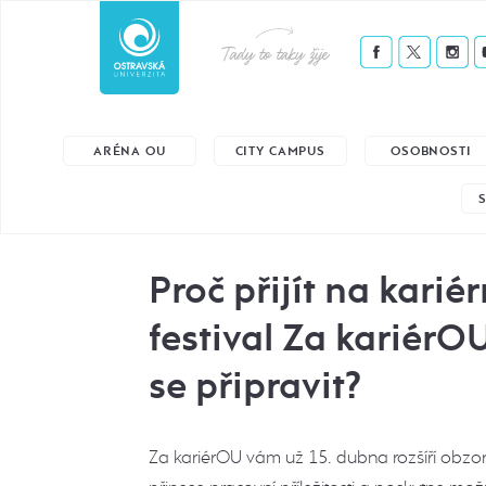
Tady to taky žije
ARÉNA OU
CITY CAMPUS
OSOBNOSTI
Proč přijít na kariér
festival Za kariérOU
se připravit?
Za kariérOU vám už 15. dubna rozšíří obzory