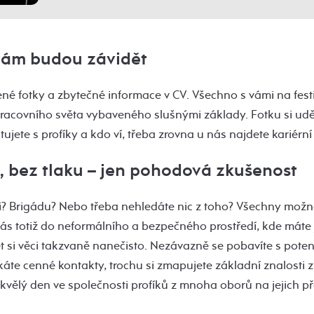
 vám budou závidět
é fotky a zbytečné informace v CV. Všechno s vámi na fest
racovního světa vybaveného slušnými základy. Fotku si udě
tujete s profíky a kdo ví, třeba zrovna u nás najdete kariérn
u, bez tlaku – jen pohodová zkušenost
xi? Brigádu? Nebo třeba nehledáte nic z toho? Všechny možn
ás totiž do neformálního a bezpečného prostředí, kde máte
et si věci takzvaně nanečisto. Nezávazně se pobavíte s poten
káte cenné kontakty, trochu si zmapujete základní znalosti z
 skvělý den ve společnosti profíků z mnoha oborů na jejich 