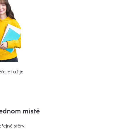
ře, ať už je
jednom místě
řejné sféry.