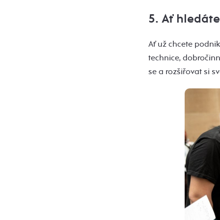
5. Ať hledáte
Ať už chcete podnika
technice, dobročinn
se a rozšiřovat si 