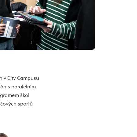
in v City Campusu
zón s paralelním
ogramem škol
míčových sportů