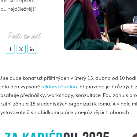
nost ke zlepšení
sou nejdůležitější
Pošli to dál
U se bude konat už příští týden v úterý 15. dubna od 10 hod
 tento den vypsané
rektorské volno
. Připraveno je 7 různých 
obsahuje přednášky, workshopy, konzultace, Edu zónu s pr
rzitní zónu a 15 studentských organizací k tomu. A v hale 
vystavovatelů s nabídkami práce v nejrůznějších oborech.