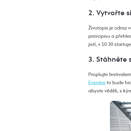
2. Vytvořte s
Životopis je odraz 
pravopisu a přehled
jistí, v 10:30 star
3. Stáhněte 
Proplujte festivale
Eventee
to bude hra
abyste věděli, s ký