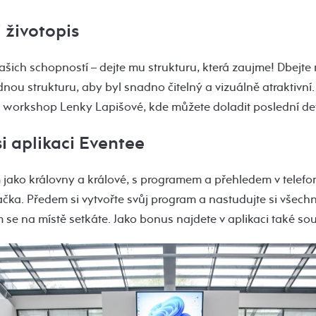
i životopis
vašich schopností – dejte mu strukturu, která zaujme! Dbejte
nou strukturu, aby byl snadno čitelný a vizuálně atraktivní.
tuje workshop Lenky Lapišové, kde můžete doladit poslední det
si aplikaci Eventee
m jako královny a králové, s programem a přehledem v telefo
čka. Předem si vytvořte svůj program a nastudujte si všechny
m se na místě setkáte. Jako bonus najdete v aplikaci také sou