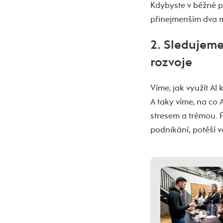
Kdybyste v běžné pr
přinejmenším dva mě
2. Sledujeme
rozvoje
Víme, jak využít AI
A taky víme, na co
stresem a trémou. P
podnikání, potěší vá