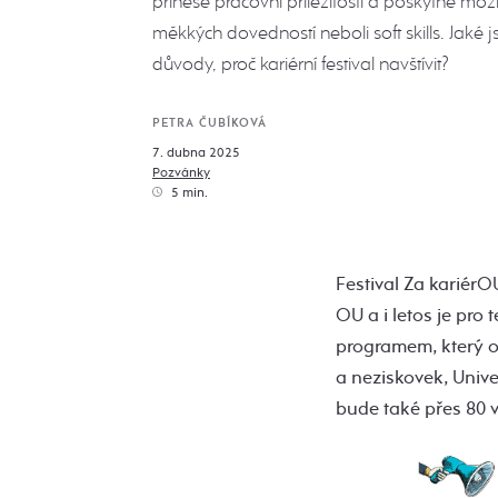
přinese pracovní příležitosti a poskytne mož
měkkých dovedností neboli soft skills. Jaké j
důvody, proč kariérní festival navštívit?
PETRA ČUBÍKOVÁ
7. dubna 2025
Pozvánky
5 min.
Festival Za kariérO
OU a i letos je pro
programem, který 
a neziskovek, Unive
bude také přes 80 