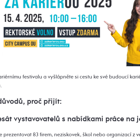
kariérnímu festivalu a vyšlápněte si cestu ke své budoucí karié
.
ůvodů, proč přijít:
esát vystavovatelů s nabídkami práce na 
e prezentovat 83 firem, neziskovek, škol nebo organizací z ve