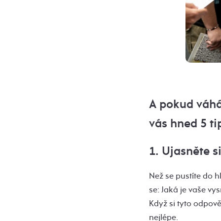
A pokud váhát
vás hned 5 ti
1. Ujasněte si
Než se pustíte do h
se: Jaká je vaše vy
Když si tyto odpově
nejlépe.