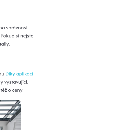
 na správnost
 Pokud si nejste
aily.
nu.
Díky aplikaci
 vystavující,
těž o ceny.