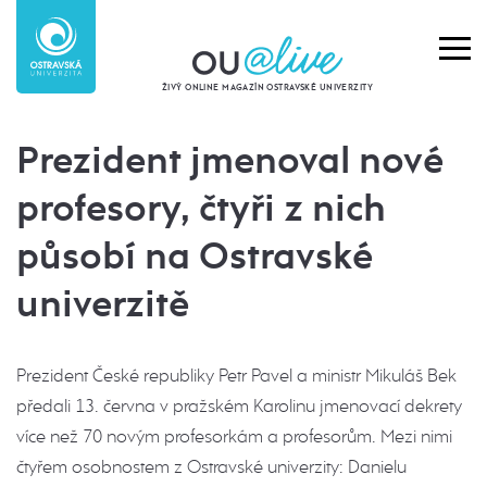
ŽIVÝ ONLINE MAGAZÍN OSTRAVSKÉ UNIVERZITY
Prezident jmenoval nové
profesory, čtyři z nich
působí na Ostravské
univerzitě
Prezident České republiky Petr Pavel a ministr Mikuláš Bek
předali 13. června v pražském Karolinu jmenovací dekrety
více než 70 novým profesorkám a profesorům. Mezi nimi
čtyřem osobnostem z Ostravské univerzity: Danielu