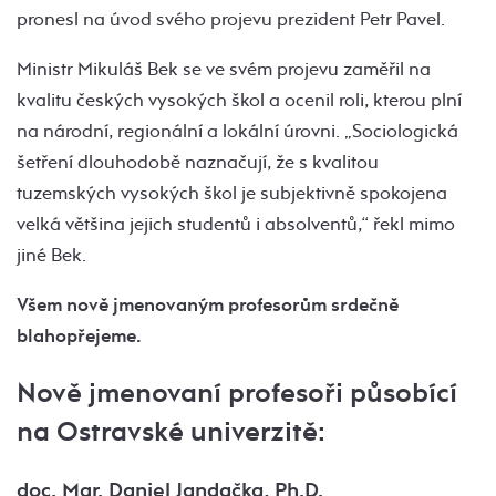
pronesl na úvod svého projevu prezident Petr Pavel.
Ministr Mikuláš Bek se ve svém projevu zaměřil na
kvalitu českých vysokých škol a ocenil roli, kterou plní
na národní, regionální a lokální úrovni. „Sociologická
šetření dlouhodobě naznačují, že s kvalitou
tuzemských vysokých škol je subjektivně spokojena
velká většina jejich studentů i absolventů,“ řekl mimo
jiné Bek.
Všem nově jmenovaným profesorům srdečně
blahopřejeme.
Nově jmenovaní profesoři působící
na Ostravské univerzitě:
doc. Mgr. Daniel Jandačka, Ph.D.