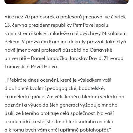
Více než 70 profesorek a profesorů jmenoval ve čtvrtek
13. června prezident republiky Petr Pavel spolu
s ministrem školství, mládeže a tělovýchovy Mikulášem
Bekem. V pražském Karolinu dekrety převzali také čtyři
nově jmenovaní profesoři působící na Ostravské
univerzitě – Daniel Jandačka, Jaroslav David, Zhivorad
Tomovski a Pavel Hulva.
„Přebíráte dnes ocenění, které je výsledkem vaší
dlouholeté kvalitní pedagogické, badatelské,
či umělecké práce. Zasvětit kariéru hledání vědeckého
poznání a výuce dalších generací vyžaduje mnoho
úsilí, ze kterého profituje celá společnost. Na vaší
akademické cestě jste dosáhli zásadního milníku
a k tomu bych vám chtěl upřímně poblahopřát,“