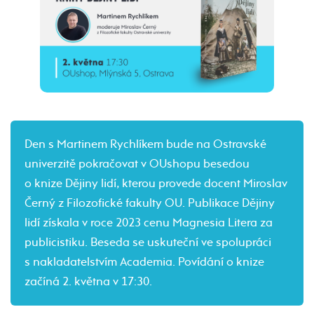
Den s Martinem Rychlíkem bude na Ostravské
univerzitě pokračovat v OUshopu besedou
o knize Dějiny lidí, kterou provede docent Miroslav
Černý z Filozofické fakulty OU. Publikace Dějiny
lidí získala v roce 2023 cenu Magnesia Litera za
publicistiku. Beseda se uskuteční ve spolupráci
s nakladatelstvím Academia. Povídání o knize
začíná 2. května v 17:30.