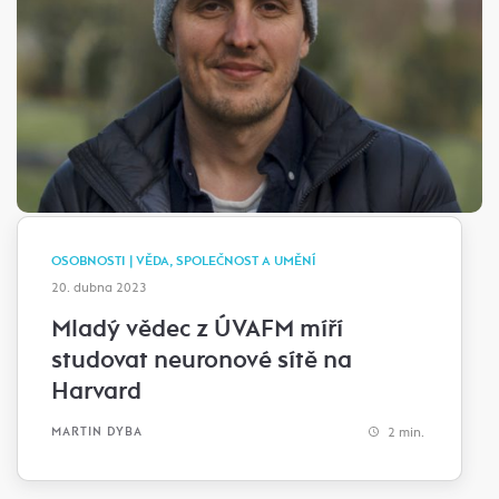
OSOBNOSTI | VĚDA, SPOLEČNOST A UMĚNÍ
20. dubna 2023
Mladý vědec z ÚVAFM míří
studovat neuronové sítě na
Harvard
2 min.
MARTIN DYBA