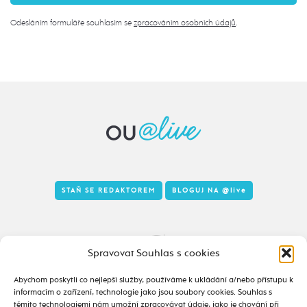
Odesláním formuláře souhlasím se
zpracováním osobních údajů
.
STAŇ SE REDAKTOREM
BLOGUJ NA
@live
Tady to taky žije
Spravovat Souhlas s cookies
Abychom poskytli co nejlepší služby, používáme k ukládání a/nebo přístupu k
informacím o zařízení, technologie jako jsou soubory cookies. Souhlas s
těmito technologiemi nám umožní zpracovávat údaje, jako je chování při