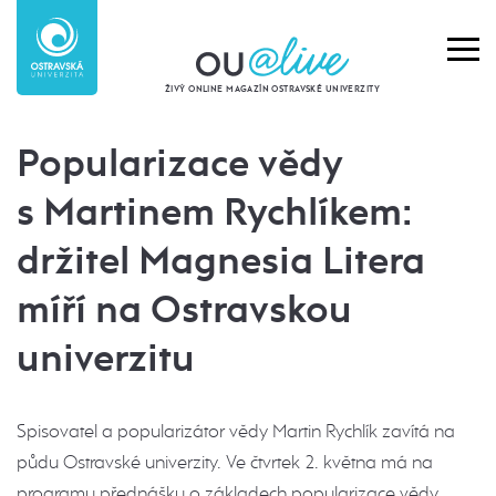
ŽIVÝ ONLINE MAGAZÍN OSTRAVSKÉ UNIVERZITY
Popularizace vědy
s Martinem Rychlíkem:
držitel Magnesia Litera
míří na Ostravskou
univerzitu
Spisovatel a popularizátor vědy Martin Rychlík zavítá na
půdu Ostravské univerzity. Ve čtvrtek 2. května má na
programu přednášku o základech popularizace vědy,