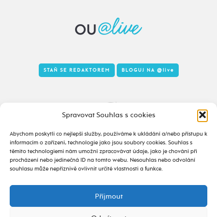
STAŇ SE REDAKTOREM
BLOGUJ NA
@live
Tady to taky žije
Spravovat Souhlas s cookies
Abychom poskytli co nejlepší služby, používáme k ukládání a/nebo přístupu k
informacím o zařízení, technologie jako jsou soubory cookies. Souhlas s
těmito technologiemi nám umožní zpracovávat údaje, jako je chování při
procházení nebo jedinečná ID na tomto webu. Nesouhlas nebo odvolání
souhlasu může nepříznivě ovlivnit určité vlastnosti a funkce.
Příjmout
2020 - 2026 ©
alive.osu.cz
- ISSN 2695-0022
design od