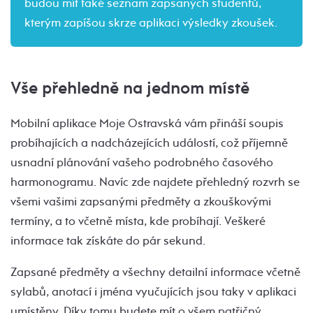
budou mít také seznam zapsaných studentů,
kterým zapíšou skrze aplikaci výsledky zkoušek.
Vše přehledně na jednom místě
Mobilní aplikace Moje Ostravská vám přináší soupis
probíhajících a nadcházejících událostí, což příjemně
usnadní plánování vašeho podrobného časového
harmonogramu. Navíc zde najdete přehledný rozvrh se
všemi vašimi zapsanými předměty a zkouškovými
termíny, a to včetně místa, kde probíhají. Veškeré
informace tak získáte do pár sekund.
Zapsané předměty a všechny detailní informace včetně
sylabů, anotací i jména vyučujících jsou taky v aplikaci
umístěny. Díky tomu budete mít o všem patřičný