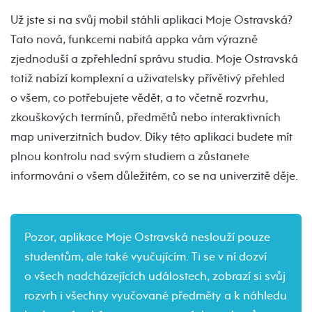
Už jste si na svůj mobil stáhli aplikaci Moje Ostravská?
Tato nová, funkcemi nabitá appka vám výrazně
zjednoduší a zpřehlední správu studia. Moje Ostravská
totiž nabízí komplexní a uživatelsky přívětivý přehled
o všem, co potřebujete vědět, a to včetně rozvrhu,
zkouškových termínů, předmětů nebo interaktivních
map univerzitních budov. Díky této aplikaci budete mít
plnou kontrolu nad svým studiem a zůstanete
informováni o všem důležitém, co se na univerzitě děje.
Pozor, aplikace Moje Ostravská neslouží pouze
studentům, ale také vyučujícím. Ti se v ní dozví
o všech nadcházejících událostech, zobrazí si svůj
rozvrh i všechny vyučované předměty a k náhledu