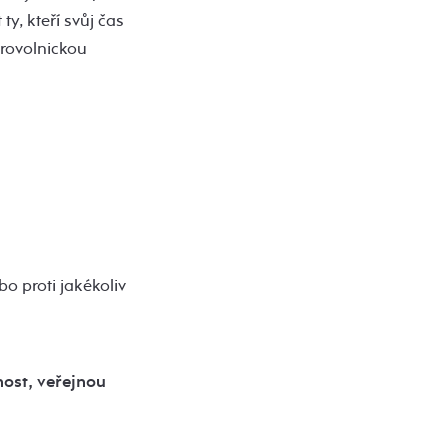
y, kteří svůj čas
brovolnickou
bo proti jakékoliv
nost, veřejnou