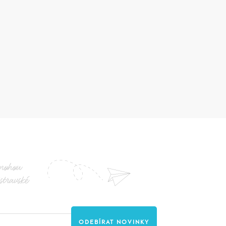
nohou
stravské