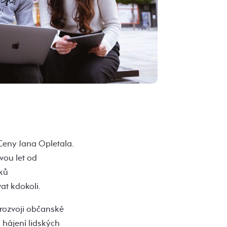
Ceny Jana Opletala.
vou let od
áků
at kdokoli.
k rozvoji občanské
 hájení lidských