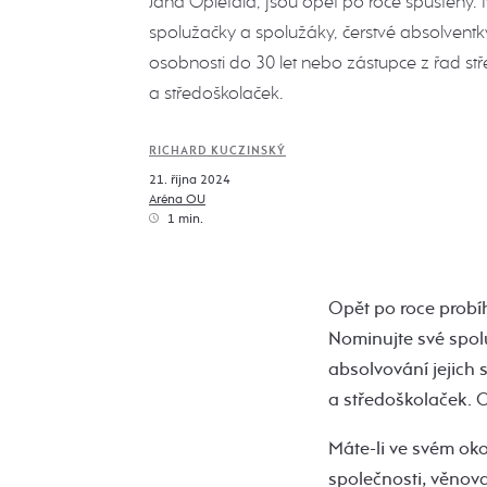
Jana Opletala, jsou opět po roce spuštěny.
spolužačky a spolužáky, čerstvé absolventk
osobnosti do 30 let nebo zástupce z řad st
a středoškolaček.
RICHARD KUCZINSKÝ
21. října 2024
Aréna OU
1 min.
Opět po roce probí
Nominujte své spol
absolvování jejich 
a středoškolaček. 
Máte-li ve svém okol
společnosti, věnova