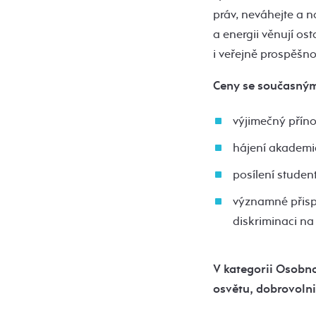
práv, neváhejte a n
a energii věnují os
i veřejně prospěšno
Ceny se současným 
výjimečný příno
hájení akademi
posílení studen
významné přispěn
diskriminaci na
V kategorii Osobno
osvětu, dobrovolni