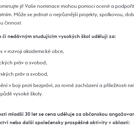
ominujte ji! Vaše nominace mohou pomoci ocenit a podpořit t
tatním. Může se jednat o nejrůznější projekty, spolkovou, do
u činnost.
či nedávným studujícím vysokých škol udělují za:
s v rozvoji akademické obce,
ckých práv a svobod,
tských práv a svobod,
í v boji proti bezpráví, za rovné zacházení a příležitosti ne
 půdě vysoké školy.
sti mladší 30 let se cena uděluje za občanskou angažova
ctví nebo další společensky prospěšné aktivity v oblasti: