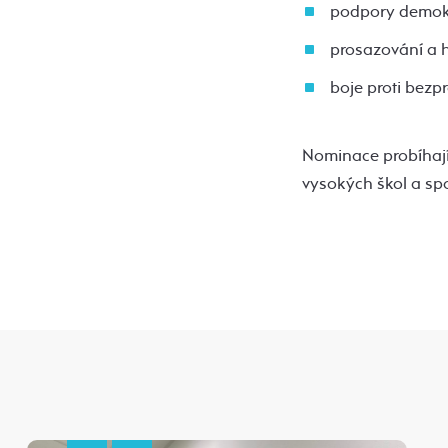
podpory demokr
prosazování a h
boje proti bezpr
Nominace probíhají 
vysokých škol a sp