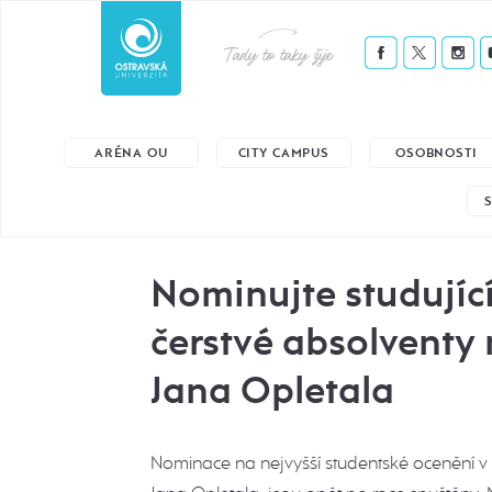
Tady to taky žije
ARÉNA OU
CITY CAMPUS
OSOBNOSTI
Nominujte studujíc
čerstvé absolventy
Jana Opletala
Nominace na nejvyšší studentské ocenění v