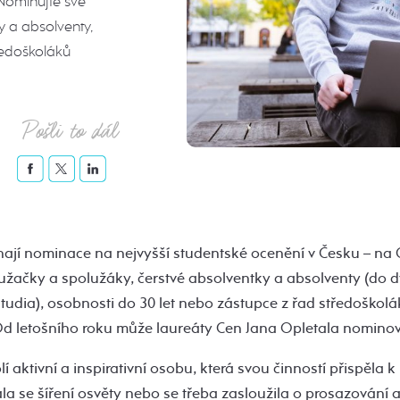
 Nominujte své
y a absolventy,
ředoškoláků
Pošli to dál
hají nominace na nejvyšší studentské ocenění v Česku – na 
užačky a spolužáky, čerstvé absolventky a absolventy (do d
studia), osobnosti do 30 let nebo zástupce z řad středoškol
Od letošního roku může laureáty Cen Jana Opletala nominov
í aktivní a inspirativní osobu, která svou činností přispěla 
la se šíření osvěty nebo se třeba zasloužila o prosazování a