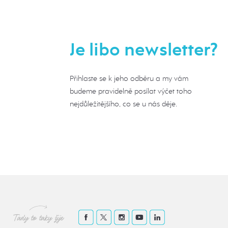
Je libo newsletter?
Přihlaste se k jeho odběru a my vám
budeme pravidelně posílat výčet toho
nejdůležitějšího, co se u nás děje.
Tady to taky žije