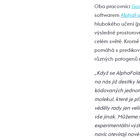
Oba pracovníci
Go
softwarem
AlphaFo
hlubokého učení (po
výsledné prostorov
celém světě. Kromě
pomáhá s prediková
různých patogenů (
„Když se AlphaFold 
na nás již desítky l
kódovaných jednotl
molekul, které je př
věděly rady jen vel
vše jinak. Můžeme s
experimentální výz
navíc otevírají nov