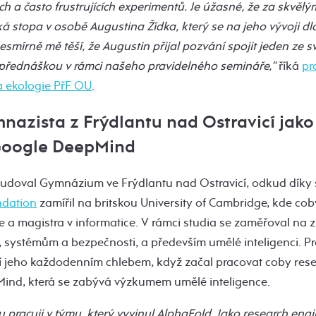
 a často frustrujících experimentů. Je úžasné, že za skvělý
ká stopa v osobě Augustina Žídka, který se na jeho vývoji 
esmírně mě těší, že Augustin přijal pozvání spojit jeden ze 
přednáškou v rámci našeho pravidelného semináře,“
říká
pr
a ekologie PřF OU
.
nazista z Frýdlantu nad Ostravicí jak
Google DeepMind
tudoval Gymnázium ve Frýdlantu nad Ostravicí, odkud díky
ndation
zamířil na britskou University of Cambridge, kde cob
 a magistra v informatice. V rámci studia se zaměřoval na 
 systémům a bezpečnosti, a především umělé inteligenci. Prá
í jeho každodenním chlebem, když začal pracovat coby rese
ind, která se zabývá výzkumem umělé inteligence.
 pracuji v týmu, který vyvinul AlphaFold. Jako research eng