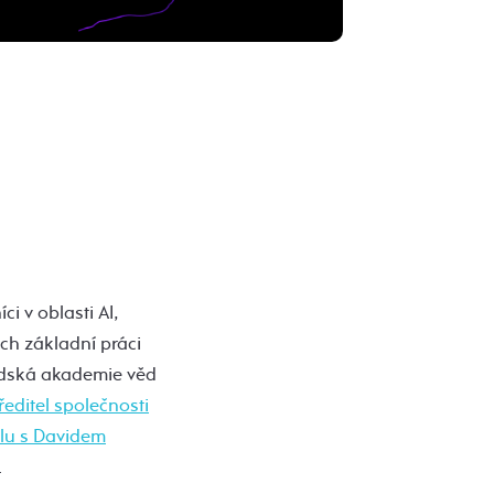
i v oblasti AI,
ich základní práci
védská akademie věd
editel společnosti
lu s Davidem
.