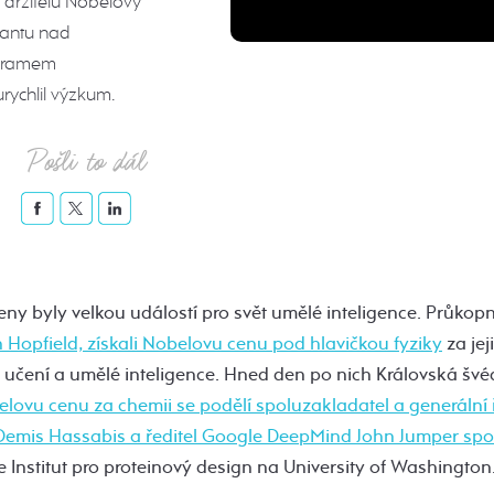
h držitelů Nobelovy
lantu nad
rogramem
urychlil výzkum.
Pošli to dál
ny byly velkou událostí pro svět umělé inteligence. Průkopníc
 Hopfield, získali Nobelovu cenu pod hlavičkou fyziky
za jej
ho učení a umělé inteligence. Hned den po nich Královská š
lovu cenu za chemii se podělí spoluzakladatel a generální ř
emis Hassabis a ředitel Google DeepMind John Jumper spo
de Institut pro proteinový design na University of Washington