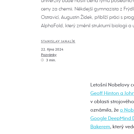
univerzity bude hostit člena týmu posledníc
ceny za chemii. Někdejší gymnazista z Frýd
Ostravicí, Augustin Žídek, přiblíží práci s p
AlphaFold, který změnil strukturní biologii a 
STANISLAV JANALÍK
22. října 2024
Pozvánky
3 min.
Letošní Nobelovy ce
Geoff Hinton a John
v oblasti strojové
oznámila, že
o Nobe
Google DeepMind D
Bakerem
, který ve