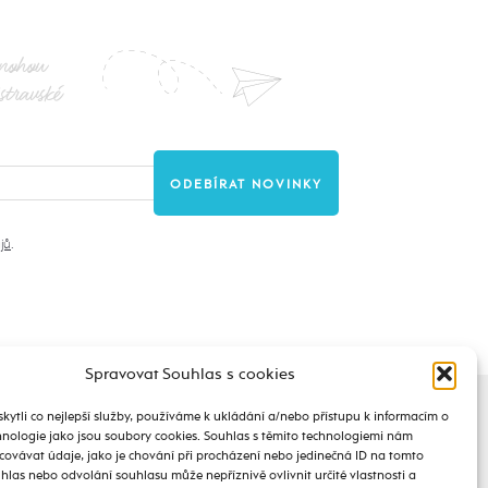
nohou
stravské
jů
.
Spravovat Souhlas s cookies
ytli co nejlepší služby, používáme k ukládání a/nebo přístupu k informacím o
chnologie jako jsou soubory cookies. Souhlas s těmito technologiemi nám
ovávat údaje, jako je chování při procházení nebo jedinečná ID na tomto
las nebo odvolání souhlasu může nepříznivě ovlivnit určité vlastnosti a