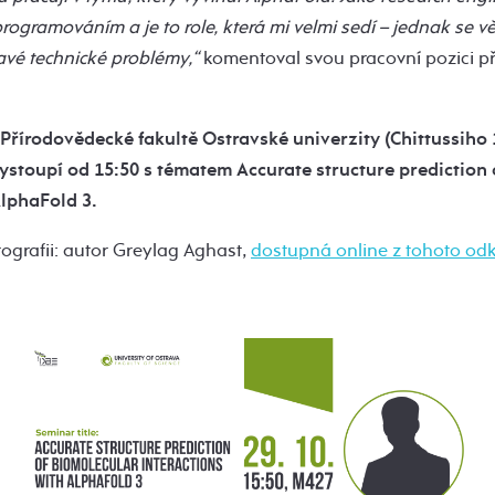
gramováním a je to role, která mi velmi sedí – jednak se v
avé technické problémy,“
komentoval svou pracovní pozici p
a Přírodovědecké fakultě Ostravské univerzity (Chittussiho
ystoupí od 15:50 s tématem Accurate structure prediction
AlphaFold 3.
tografii: autor Greylag Aghast,
dostupná online z tohoto od