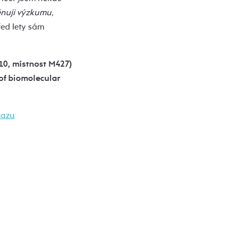
ěnuji výzkumu,
řed lety sám
 10, místnost M427)
 of biomolecular
kazu