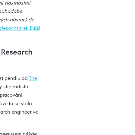
mi vlastnostmi
dlouhodobě
svých návratů do
ofesor Marek Eliáš
o Research
 stipendiu od
The
y stipendista
zpracování
vě ta se stala
arch engineer ve
ineer jsem někde