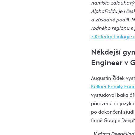
namísto zdlouhavých
AlphaFoldu je i čes
a zásadně podílí. N
rodného regionu s 
z Katedry biologie 
Někdejší gym
Engineer v 
Augustin Žídek vys
Kellner Family Fou
vystudoval bakaláře
přirozeného jazyka,
po dokončení studi
firmě Google DeepM
„V rámci DeepMindu