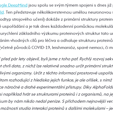
ogle DeepMind
jsou spolu se svým týmem spojeni s dnes již
ld
. Ten představuje několikavrstevnou umělou neuronovou sí
dtyp strojového učení) dokáže z primární struktury proteinu
é uspořádání a je tak dnes každodenní pomůckou molekulá
 urychlení základního výzkumu proteinových struktur tato u
ním vhodných cílů pro léčiva a odhaluje strukturu protein
včetně původců COVID-19, leishmanióz, spavé nemoci, či ma
před pár lety objevil, byli jsme z toho paf. Rychlý rozvoj 
et chrlí data, z nichž lze relativně snadno určit primární struk
ivými organizmy. Určit z těchto informací prostorové uspořá
itom rozhodující z hlediska jejich funkce, je ale oříšek, s ní
ice náročné a drahé experimentální přístupy. Díky AlphaFold
i například hrát se strukturami proteinů i z organismů, na je
kum by nám nikdo nedal peníze. S příchodem nejnovější ver
é možnosti studia interakcí proteinů s dalšími molekulami – j