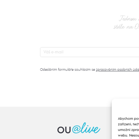
Jednou 
stále na O
Odesláním formuláře souhlasím se
zpracováním osobních úda
Abychom posk
zařízení, te
umožní zprac
webu. Nesouh