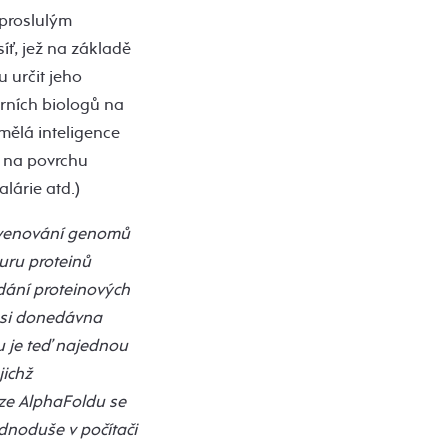
 proslulým
ť, jež na základě
 určit jeho
rních biologů na
mělá inteligence
ů na povrchu
lárie atd.)
sekvenování genomů
turu proteinů
dání proteinových
mž si donedávna
u je teď najednou
jichž
ze AlphaFoldu se
ednoduše v počítači