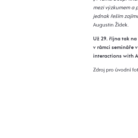
mezi výzkumem a pro
jednak řeším zajím
Augustin Žídek.
Už 29. října tak n
v rámci semináře v
interactions with 
Zdroj pro úvodní fo