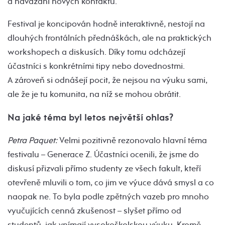
a navázání nových kontaktů.
Festival je koncipován hodně interaktivně, nestojí na
dlouhých frontálních přednáškách, ale na praktických
workshopech a diskusích. Díky tomu odcházejí
účastníci s konkrétními tipy nebo dovednostmi.
A zároveň si odnášejí pocit, že nejsou na výuku sami,
ale že je tu komunita, na níž se mohou obrátit.
Na jaké téma byl letos největší ohlas?
Petra Paquet:
Velmi pozitivně rezonovalo hlavní téma
festivalu – Generace Z. Účastníci ocenili, že jsme do
diskusí přizvali přímo studenty ze všech fakult, kteří
otevřeně mluvili o tom, co jim ve výuce dává smysl a co
naopak ne. To byla podle zpětných vazeb pro mnoho
vyučujících cenná zkušenost – slyšet přímo od
studentů, jak vnímají vysokoškolskou výuku. Kromě