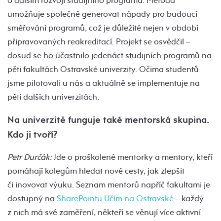
o dalším rozvoji studijního programu. Metoda
umožňuje společně generovat nápady pro budoucí
směřování programů, což je důležité nejen v období
připravovaných reakreditací. Projekt se osvědčil –
dosud se ho účastnilo jedenáct studijních programů na
pěti fakultách Ostravské univerzity. Očima studentů
jsme pilotovali u nás a aktuálně se implementuje na
pěti dalších univerzitách.
Na univerzitě funguje také mentorská skupina.
Kdo ji tvoří?
Petr Durčák:
Jde o proškolené mentorky a mentory, kteří
pomáhají kolegům hledat nové cesty, jak zlepšit
či inovovat výuku. Seznam mentorů napříč fakultami je
dostupný na
SharePointu Učím na Ostravské
– každý
z nich má své zaměření, někteří se věnují více aktivní