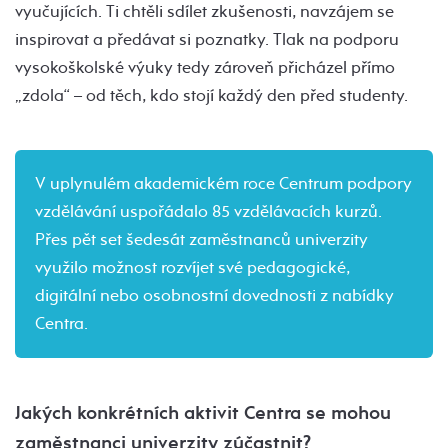
vyučujících. Ti chtěli sdílet zkušenosti, navzájem se
inspirovat a předávat si poznatky. Tlak na podporu
vysokoškolské výuky tedy zároveň přicházel přímo
„zdola“ – od těch, kdo stojí každý den před studenty.
V uplynulém akademickém roce Centrum podpory
vzdělávání uspořádalo 85 vzdělávacích kurzů.
Přes pět set šedesát zaměstnanců univerzity
využilo možnost rozvíjet své pedagogické,
digitální nebo osobnostní dovednosti z nabídky
Centra.
Jakých konkrétních aktivit Centra se mohou
zaměstnanci univerzity zúčastnit?