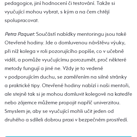
pedagogice, jiní hodnocení či testování. Takže si
vyučující mohou vybrat, s kým a na čem chtějí
spolupracovat.
Petra Paquet:
Součástí nabídky mentoringu jsou také
Otevřené hodiny. Jde o domluvenou návštěvu výuky,
při níž kolega v roli pozorujícího popíše, co v učebně
viděl, a pomůže vyučujícímu porozumět, proč některé
metody fungují a jiné ne. Vždy je to vedené
v podporujícím duchu, se zaměřením na silné stránky
a praktické tipy. Otevřené hodiny nabízí i naši mentoři,
ale stejně tak si je mohou domluvit kolegové na katedře
nebo zájemce můžeme propojit napříč univerzitou.
Smyslem je, aby se vyučující mohli učit jeden od
druhého a sdíleli dobrou praxi v bezpečném prostředí.