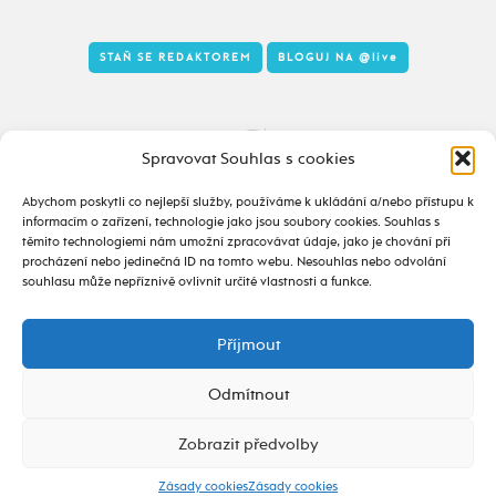
STAŇ SE REDAKTOREM
BLOGUJ NA
@live
Tady to taky žije
Spravovat Souhlas s cookies
Abychom poskytli co nejlepší služby, používáme k ukládání a/nebo přístupu k
informacím o zařízení, technologie jako jsou soubory cookies. Souhlas s
těmito technologiemi nám umožní zpracovávat údaje, jako je chování při
procházení nebo jedinečná ID na tomto webu. Nesouhlas nebo odvolání
souhlasu může nepříznivě ovlivnit určité vlastnosti a funkce.
Příjmout
2020 - 2026 ©
alive.osu.cz
- ISSN 2695-0022
design od
Odmítnout
Zobrazit předvolby
Zásady cookies
Zásady cookies