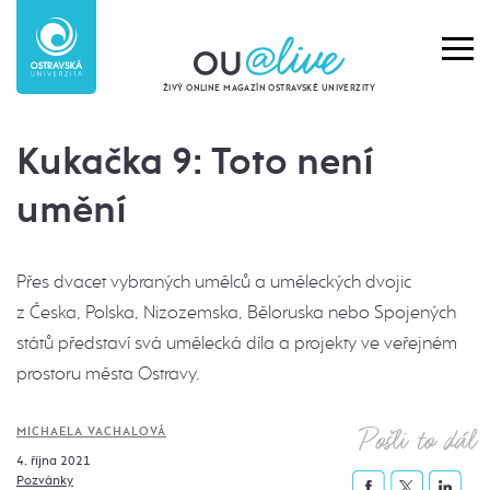
ŽIVÝ ONLINE MAGAZÍN OSTRAVSKÉ UNIVERZITY
Kukačka 9: Toto není
umění
Přes dvacet vybraných umělců a uměleckých dvojic
z Česka, Polska, Nizozemska, Běloruska nebo Spojených
států představí svá umělecká díla a projekty ve veřejném
prostoru města Ostravy.
Pošli to dál
MICHAELA VACHALOVÁ
4. října 2021
Pozvánky