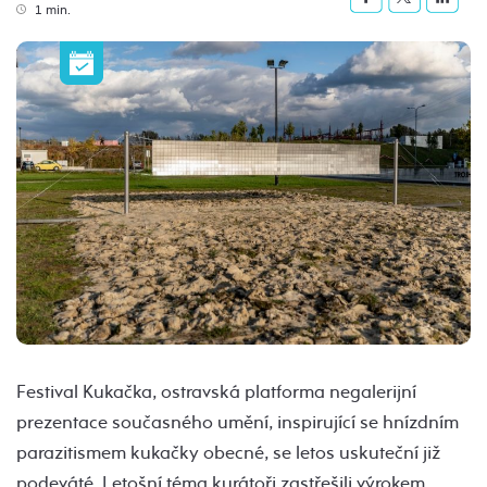
1 min.
Festival Kukačka, ostravská platforma negalerijní
prezentace současného umění, inspirující se hnízdním
parazitismem kukačky obecné, se letos uskuteční již
podeváté. Letošní téma kurátoři zastřešili výrokem