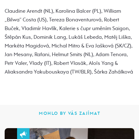
Claudine Arendt (NL), Karolina Balcer (PL), William
„Bilwa“ Costa (US), Tereza Bonaventurová, Robert
Buček, Vladimír Havlík, Kalerie s čupr uměním Saigon,
Štěpán Kus, Dominik Lang, Lukáš Lebeda, Matěj Liška,
Markéta Magidová, Michal Mitro & Eva Jašková (SK/CZ),
Jan Mesany, Rafani, Helmut Smits (NL), Adam Tenora,
Petr Valer, Vlady (IT), Robert Vlasák, Aloïs Yang &
Aliaksandra Yakubouskaya (TW/BLR), Šárka Zahálková
MOHLO BY VÁS ZAJÍMAT