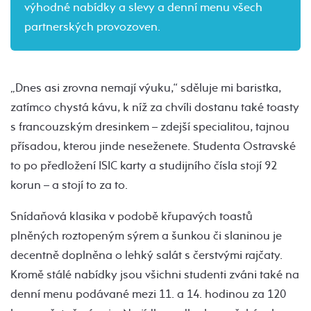
výhodné nabídky a slevy a denní menu všech
partnerských provozoven.
„Dnes asi zrovna nemají výuku,“ sděluje mi baristka,
zatímco chystá kávu, k níž za chvíli dostanu také toasty
s francouzským dresinkem – zdejší specialitou, tajnou
přísadou, kterou jinde neseženete. Studenta Ostravské
to po předložení ISIC karty a studijního čísla stojí 92
korun – a stojí to za to.
Snídaňová klasika v podobě křupavých toastů
plněných roztopeným sýrem a šunkou či slaninou je
decentně doplněna o lehký salát s čerstvými rajčaty.
Kromě stálé nabídky jsou všichni studenti zváni také na
denní menu podávané mezi 11. a 14. hodinou za 120