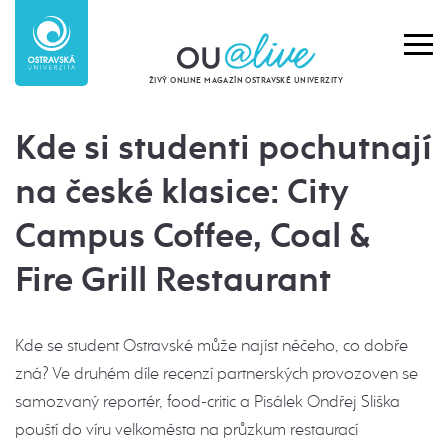
ŽIVÝ ONLINE MAGAZÍN OSTRAVSKÉ UNIVERZITY
Kde si studenti pochutnají
na české klasice: City
Campus Coffee, Coal &
Fire Grill Restaurant
Kde se student Ostravské může najíst něčeho, co dobře
zná? Ve druhém díle recenzí partnerských provozoven se
samozvaný reportér, food-critic a Pisálek Ondřej Sliška
pouští do víru velkoměsta na průzkum restaurací