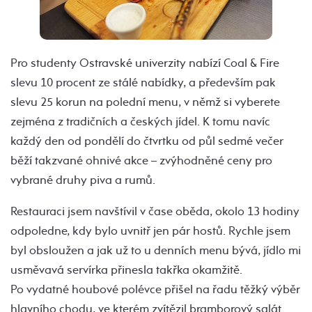
Pro studenty Ostravské univerzity nabízí Coal & Fire
slevu 10 procent ze stálé nabídky, a především pak
slevu 25 korun na polední menu, v němž si vyberete
zejména z tradičních a českých jídel. K tomu navíc
každý den od pondělí do čtvrtku od půl sedmé večer
běží takzvané ohnivé akce – zvýhodněné ceny pro
vybrané druhy piva a rumů.
Restauraci jsem navštívil v čase oběda, okolo 13 hodiny
odpoledne, kdy bylo uvnitř jen pár hostů. Rychle jsem
byl obsloužen a jak už to u denních menu bývá, jídlo mi
usměvavá servírka přinesla takřka okamžitě.
Po vydatné houbové polévce přišel na řadu těžký výběr
hlavního chodu, ve kterém zvítězil bramborový salát