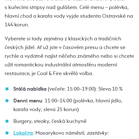
s kuřecími stripsy nad gulášem. Celé menu – polévka,
hlavní chod a karafa vody vyjde studenta Ostravské na
144 korun.
Vyberete si tady zejména z klasických a tradičních
českých jídel. Ať už jste v časovém presu a chcete se
rychle a vydatně najíst něčeho známého nebo si chcete
užít romantickou industriální atmosféru moderní
restaurace, je Coal & Fire skvělá volba.
Stálá nabídka
(večeře: 15:00–19:00): Sleva 10 %
Denní menu
: 11:00–14:00 (polévka, hlavní jídlo,
karafa vody; sleva 25 korun)
Burgery, steaky, česká kuchyně
Lokalita
: Masarykovo náměstí;
zastávky: