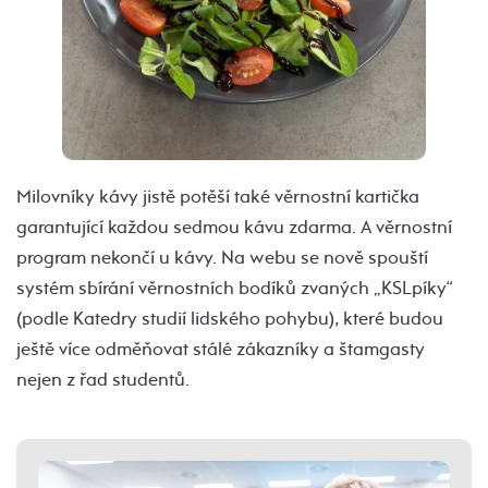
Milovníky kávy jistě potěší také věrnostní kartička
garantující každou sedmou kávu zdarma. A věrnostní
program nekončí u kávy. Na webu se nově spouští
systém sbírání věrnostních bodíků zvaných „KSLpíky“
(podle Katedry studií lidského pohybu), které budou
ještě více odměňovat stálé zákazníky a štamgasty
nejen z řad studentů.