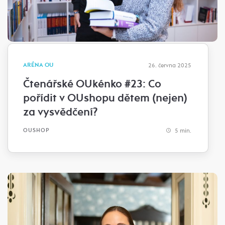
ARÉNA OU
26. června 2025
Čtenářské OUkénko #23: Co
pořídit v OUshopu dětem (nejen)
za vysvědčení?
5 min.
OUSHOP