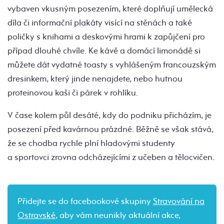
vybaven vkusným posezením, které doplňují umělecká
díla či informační plakáty visící na stěnách a také
poličky s knihami a deskovými hrami k zapůjčení pro
případ dlouhé chvíle. Ke kávě a domácí limonádě si
můžete dát vydatné toasty s vyhlášeným francouzským
dresinkem, který jinde nenajdete, nebo hutnou
proteinovou kaši či párek v rohlíku.
V čase kolem půl desáté, kdy do podniku přicházím, je
posezení před kavárnou prázdné. Běžně se však stává,
že se chodba rychle plní hladovými studenty
a sportovci zrovna odcházejícími z učeben a tělocvičen.
Přidejte se do facebookové skupiny
Stravování na
Ostravské
, aby vám neunikly aktuální akce,