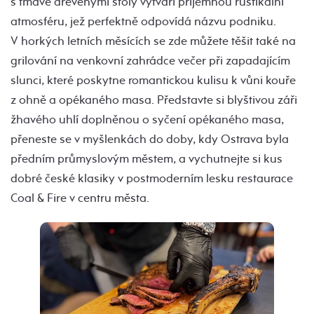
s tmavě dřevěnými stoly vytváří příjemnou
rustikální
atmosféru, jež perfektně odpovídá názvu podniku.
V horkých letních měsících se zde můžete těšit také na
grilování na venkovní zahrádce večer při zapadajícím
slunci, které poskytne romantickou kulisu k vůni kouře
z ohně a opékaného masa. Představte si blyštivou záři
žhavého uhlí doplněnou o syčení opékaného masa,
přeneste se v myšlenkách do doby, kdy Ostrava byla
předním průmyslovým městem, a vychutnejte si kus
dobré české klasiky v postmoderním lesku restaurace
Coal & Fire v centru města.