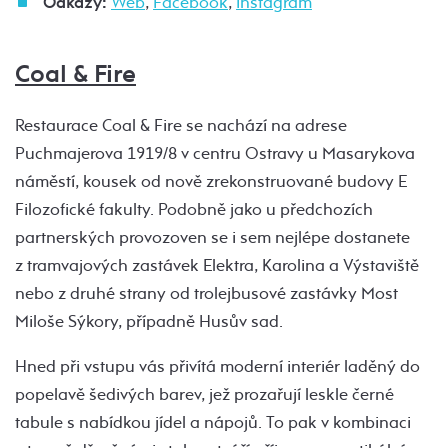
Odkazy:
Web
,
Facebook
,
Instagram
Coal & Fire
Restaurace Coal & Fire se nachází na adrese
Puchmajerova 1919/8 v centru Ostravy u Masarykova
náměstí, kousek od nově zrekonstruované budovy E
Filozofické fakulty. Podobně jako u předchozích
partnerských provozoven se i sem nejlépe dostanete
z tramvajových zastávek Elektra, Karolina a Výstaviště
nebo z druhé strany od trolejbusové zastávky Most
Miloše Sýkory, případně Husův sad.
Hned při vstupu vás přivítá moderní interiér laděný do
popelavě šedivých barev, jež prozařují leskle černé
tabule s nabídkou jídel a nápojů. To pak v kombinaci