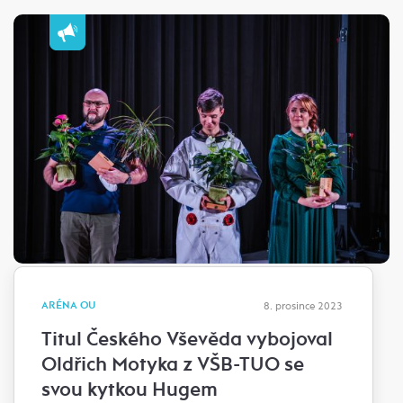
ARÉNA OU
8. prosince 2023
Titul Českého Vševěda vybojoval
Oldřich Motyka z VŠB-TUO se
svou kytkou Hugem