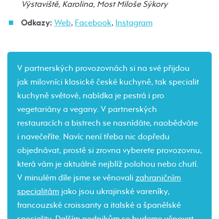
Výstaviště, Karolina, Most Miloše Sýkory
Odkazy:
Web
,
Facebook
,
Instagram
V partnerských provozovnách si na své přijdou
jak milovníci klasické české kuchyně, tak specialit
kuchyně světové, nabídka je pestrá i pro
vegetariány a vegany. V partnerských
restauracích a bistrech se nasnídáte, naobědváte
i navečeříte. Navíc není třeba nic dopředu
objednávat, prostě si zrovna vyberete provozovnu,
která vám je aktuálně nejblíž polohou nebo chutí.
V minulém díle jsme se věnovali
zahraničním
specialitám
jako jsou ukrajinské vareníky,
francouzské croissanty a italské a španělské
speciality. Dalším podnikům se budeme věnovat