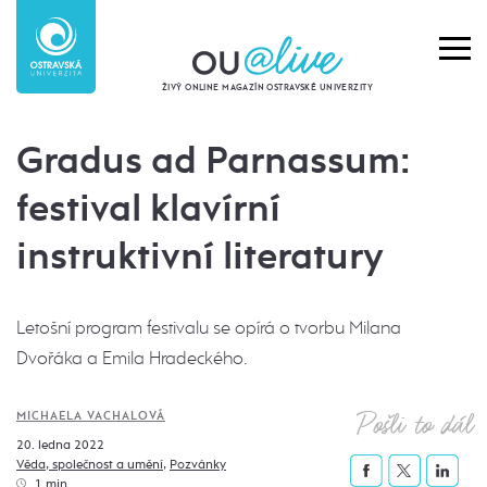
ŽIVÝ ONLINE MAGAZÍN OSTRAVSKÉ UNIVERZITY
Gradus ad Parnassum:
festival klavírní
instruktivní literatury
Letošní program festivalu se opírá o tvorbu Milana
Dvořáka a Emila Hradeckého.
Pošli to dál
MICHAELA VACHALOVÁ
20. ledna 2022
Věda, společnost a umění
,
Pozvánky
1 min.