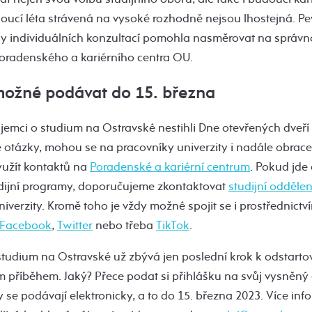
doucí léta strávená na vysoké rozhodně nejsou lhostejná. Pe
y individuálních konzultací pomohla nasměrovat na správno
oradenského a kariérního centra OU.
 možné podávat do 15. března
jemci o studium na Ostravské nestihli Dne otevřených dveří
otázky, mohou se na pracovníky univerzity i nadále obracet
užít kontaktů na
Poradenské a kariérní centrum
. Pokud jde
tudijní programy, doporučujeme zkontaktovat
studijní oddělen
verzity. Kromě toho je vždy možné spojit se i prostřednictvím
Facebook
,
Twitter
nebo třeba
TikTok
.
udium na Ostravské už zbývá jen poslední krok k odstartová
m příběhem. Jaký? Přece podat si přihlášku na svůj vysněný
y se podávají elektronicky, a to do 15. března 2023. Více info