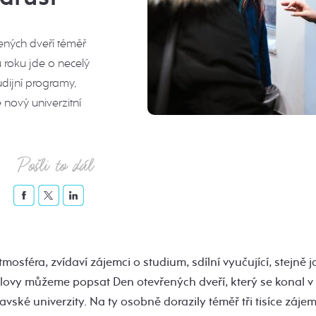
řených dveří téměř
u roku jde o necelý
udijní programy,
é nový univerzitní
Pošli to dál
osféra, zvídaví zájemci o studium, sdílní vyučující, stejně j
slovy můžeme popsat Den otevřených dveří, který se konal v
ravské univerzity. Na ty osobně dorazily téměř tři tisíce záj