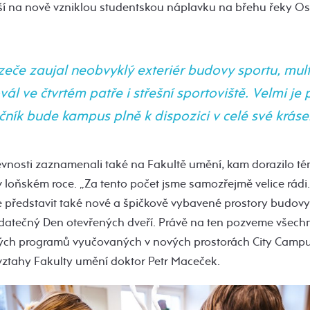
ěší na nově vzniklou studentskou náplavku na břehu řeky Ost
zeče zaujal neobvyklý exteriér budovy sportu, mult
vál ve čtvrtém patře i střešní sportoviště. Velmi je 
očník bude kampus plně k dispozici v celé své kráse
ěvnosti zaznamenali také na Fakultě umění, kam dorazilo té
 loňském roce. „Za tento počet jsme samozřejmě velice rádi. 
představit také nové a špičkově vybavené prostory budov
datečný Den otevřených dveří. Právě na ten pozveme všech
ých programů vyučovaných v nových prostorách City Campu
 vztahy Fakulty umění doktor Petr Maceček.