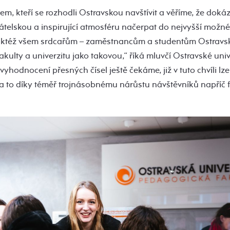
m, kteří se rozhodli Ostravskou navštívit a věříme, že dokázal
telskou a inspirující atmosféru načerpat do nejvyšší možné
aktéž všem srdcařům – zaměstnancům a studentům Ostravsk
akulty a univerzitu jako takovou,“ říká mluvčí Ostravské univ
 vyhodnocení přesných čísel ještě čekáme, již v tuto chvíli l
 a to díky téměř trojnásobnému nárůstu návštěvníků napříč f