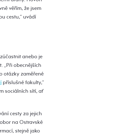
vně věřím, že jsem
u cestu,“ uvádí
 zúčastnit anebo je
. „Při obecnějších
 o otázky zaměřené
í
příslušné fakulty,“
 sociálních sítí, ať
ní cesty za jejich
 obor na Ostravské
rmací, stejně jako