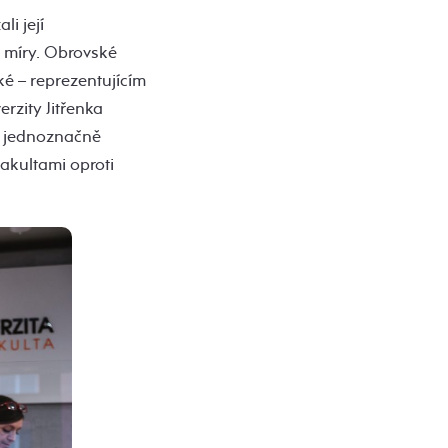
i její
 míry. Obrovské
é – reprezentujícím
erzity Jitřenka
ze jednoznačně
akultami oproti