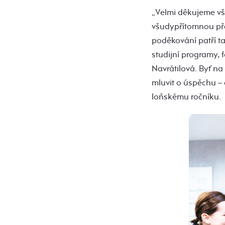
„Velmi děkujeme vše
všudypřítomnou přá
poděkování patří t
studijní programy, f
Navrátilová. Byť na
mluvit o úspěchu –
loňskému ročníku.