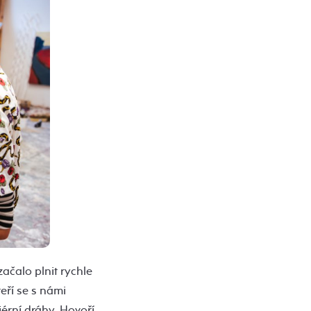
ačalo plnit rychle
eří se s námi
iérní dráhy. Hovoří