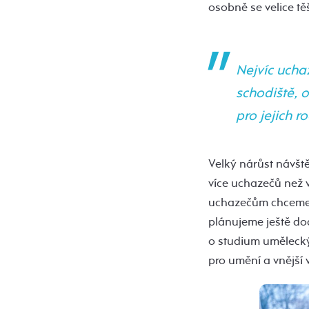
osobně se velice t
Nejvíc ucha
schodiště, o
pro jejich r
Velký nárůst návšt
více uchazečů než v
uchazečům chceme 
plánujeme ještě do
o studium uměleck
pro umění a vnější