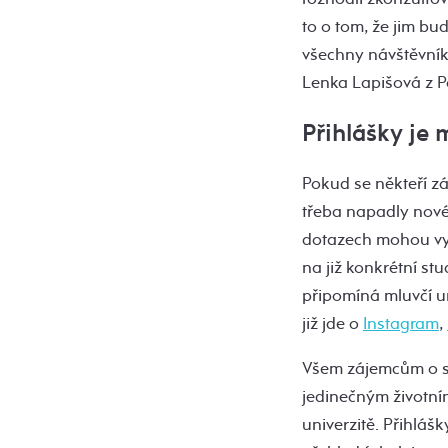
to o tom, že jim bu
všechny návštěvník
Lenka Lapišová z P
Přihlášky je
Pokud se někteří zá
třeba napadly nové 
dotazech mohou vy
na již konkrétní s
připomíná mluvčí uni
již jde o
Instagram
,
Všem zájemcům o st
jedinečným životní
univerzitě. Přihlášk