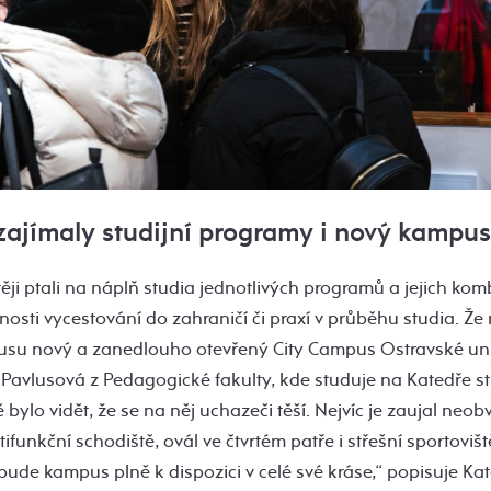
zajímaly studijní programy i nový kampus
ěji ptali na náplň studia jednotlivých programů a jejich komb
žnosti vycestování do zahraničí či praxí v průběhu studia. 
usu nový a zanedlouho otevřený City Campus Ostravské univ
Pavlusová z Pedagogické fakulty, kde studuje na Katedře st
ylo vidět, že se na něj uchazeči těší. Nejvíc je zaujal neobv
funkční schodiště, ovál ve čtvrtém patře i střešní sportoviště
 bude kampus plně k dispozici v celé své kráse,“ popisuje Kat