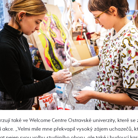
zují také ve Welcome Centre Ostravské univerzity, které se z
 akce. „Velmi mile mne překvapil vysoký zájem uchazečů, kt
at nejen svou volbu studijního oboru, ale také i budoucí kar