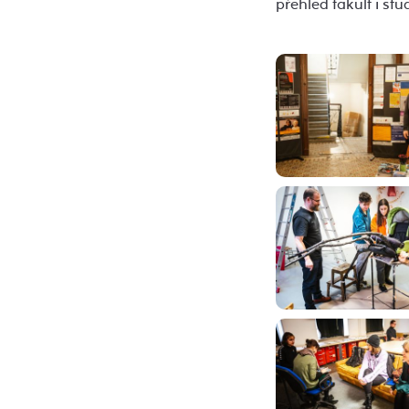
přehled fakult i st