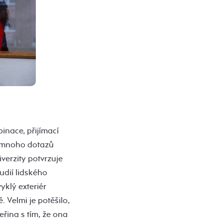
inace, přijímací
Že mnoho dotazů
erzity potvrzuje
udií lidského
yklý exteriér
. Velmi je potěšilo,
eřina s tím, že ona