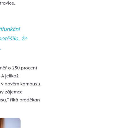
ravice.
ifunkční
potěšilo, že
.
měř o 250 procent
A jelikož
y v novém kampusu,
ny zájemce
su,“ říká proděkan