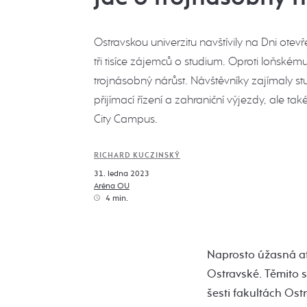
Ostravskou univerzitu navštívily na Dni otev
tři tisíce zájemců o studium. Oproti loňském
trojnásobný nárůst. Návštěvníky zajímaly st
přijímací řízení a zahraniční výjezdy, ale tak
City Campus.
RICHARD KUCZINSKÝ
31. ledna 2023
Aréna OU
4 min.
Naprosto úžasná atm
Ostravské. Těmito 
šesti fakultách Ost