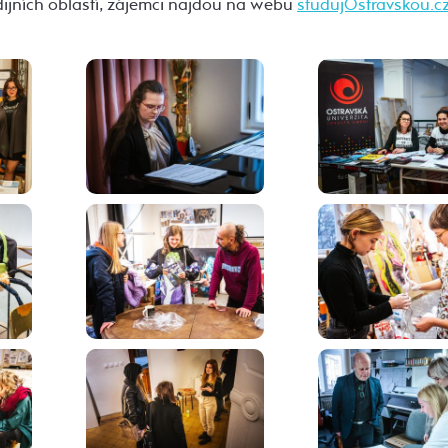
udijních oblastí, zájemci najdou na webu
studujOstravskou.c