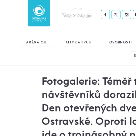
Tady to taky žije
ARÉNA OU
CITY CAMPUS
OSOBNOSTI
Fotogalerie: Téměř t
návštěvníků dorazi
Den otevřených dve
Ostravské. Oproti 
jde o trojnásobný 