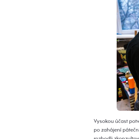
Vysokou účast potvr
po zahájení páteční
rozhodli zkonzultov