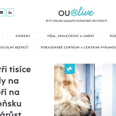
ŽIVÝ ONLINE MAGAZÍN OSTRAVSKÉ UNIVERZITY
STUDENT
VĚDA, SPOLEČNOST A UMĚNÍ
PO
SOCIÁLNÍ BEZPEČÍ
PORADENSKÉ CENTRUM A CENTRUM PYRAMID
ři tisíce
ly na
ří na
loňsku
nárůst