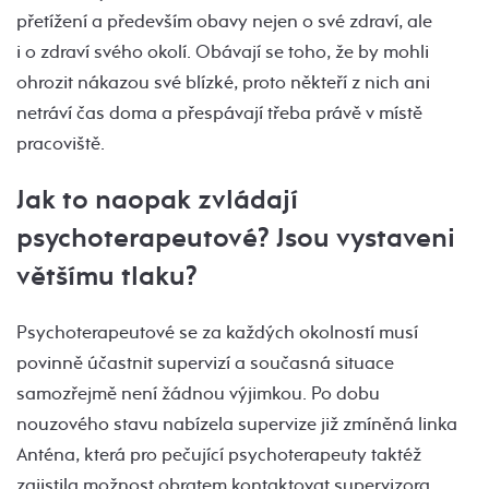
přetížení a především obavy nejen o své zdraví, ale
i o zdraví svého okolí. Obávají se toho, že by mohli
ohrozit nákazou své blízké, proto někteří z nich ani
netráví čas doma a přespávají třeba právě v místě
pracoviště.
Jak to naopak zvládají
psychoterapeutové? Jsou vystaveni
většímu tlaku?
Psychoterapeutové se za každých okolností musí
povinně účastnit supervizí a současná situace
samozřejmě není žádnou výjimkou. Po dobu
nouzového stavu nabízela supervize již zmíněná linka
Anténa, která pro pečující psychoterapeuty taktéž
zajistila možnost obratem kontaktovat supervizora