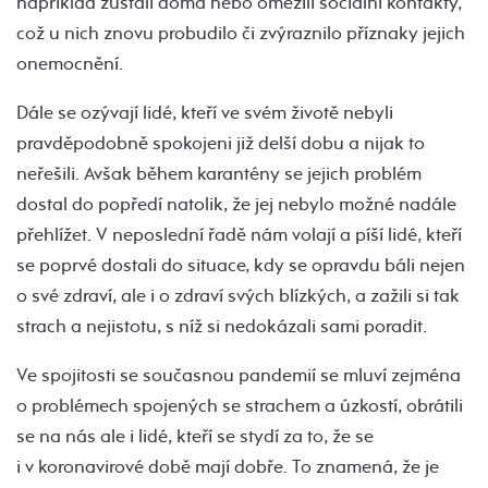
například zůstali doma nebo omezili sociální kontakty,
což u nich znovu probudilo či zvýraznilo příznaky jejich
onemocnění.
Dále se ozývají lidé, kteří ve svém životě nebyli
pravděpodobně spokojeni již delší dobu a nijak to
neřešili. Avšak během karantény se jejich problém
dostal do popředí natolik, že jej nebylo možné nadále
přehlížet. V neposlední řadě nám volají a píší lidé, kteří
se poprvé dostali do situace, kdy se opravdu báli nejen
o své zdraví, ale i o zdraví svých blízkých, a zažili si tak
strach a nejistotu, s níž si nedokázali sami poradit.
Ve spojitosti se současnou pandemií se mluví zejména
o problémech spojených se strachem a úzkostí, obrátili
se na nás ale i lidé, kteří se stydí za to, že se
i v koronavirové době mají dobře. To znamená, že je