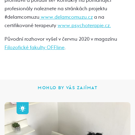
promluvit a poradit se? Kontakty na pomáhající
profesionály naleznete na stránkách projektu
#delamcomuzu
www.delamcomuzu.cz
a na
certifikované terapeuty
www.psychoterapie.cz.
Původní rozhovor vyšel v červnu 2020 v magazínu
Filozofické fakulty OFFline
.
MOHLO BY VÁS ZAJÍMAT