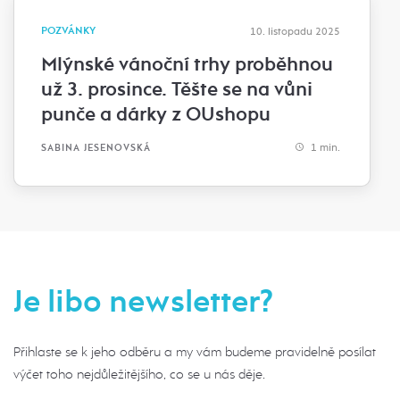
POZVÁNKY
10. listopadu 2025
Mlýnské vánoční trhy proběhnou
už 3. prosince. Těšte se na vůni
punče a dárky z OUshopu
1 min.
SABINA JESENOVSKÁ
Je libo newsletter?
Přihlaste se k jeho odběru a my vám budeme pravidelně posílat
výčet toho nejdůležitějšího, co se u nás děje.