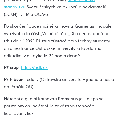
stanovisku
Svazu českých knihkupců a nakladatelů
(SČKN), DILIA a OOA-S.
Po skončení bude možné knihovnu Kramerius i nadále
využívat, a to část „Volná díla“ a „Díla nedostupná na
trhu do r. 1989“. Přístup zůstává pro všechny studenty
a zaměstnance Ostravské univerzity, a to zdarma
odkudkoliv a kdykoliv, 24 hodin denně.
Přístup
:
https://ndk.cz
Přihlášení
: eduID (Ostravská univerzita + jméno a heslo
do Portálu OU)
Národní digitální knihovna Kramerius je k dispozici
pouze pro online čtení. Je zakázáno stahování,
kopírování, tisk.