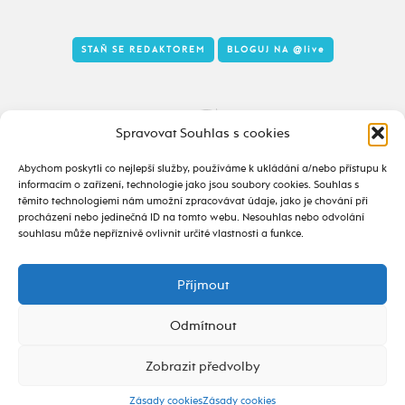
STAŇ SE REDAKTOREM
BLOGUJ NA
@live
Tady to taky žije
Spravovat Souhlas s cookies
Abychom poskytli co nejlepší služby, používáme k ukládání a/nebo přístupu k
informacím o zařízení, technologie jako jsou soubory cookies. Souhlas s
těmito technologiemi nám umožní zpracovávat údaje, jako je chování při
procházení nebo jedinečná ID na tomto webu. Nesouhlas nebo odvolání
souhlasu může nepříznivě ovlivnit určité vlastnosti a funkce.
Příjmout
2020 - 2026 ©
alive.osu.cz
- ISSN 2695-0022
design od
Odmítnout
Zobrazit předvolby
Zásady cookies
Zásady cookies