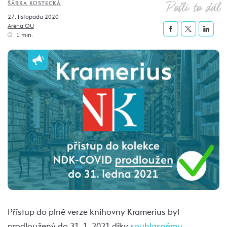
Pošli to dál
ŠÁRKA KOSTECKÁ
27. listopadu 2020
Aréna OU
1 min.
Přístup do plné verze knihovny Kramerius byl
prodloužený do 31. 1. 2021 díky
souhlasnému