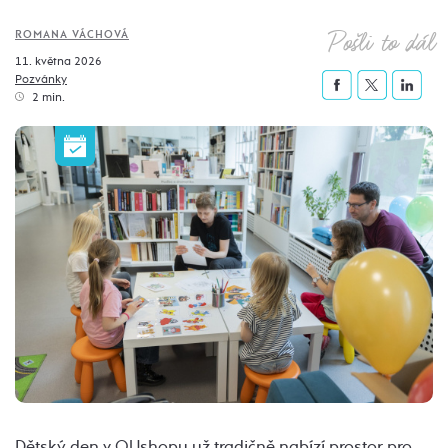
Pošli to dál
ROMANA VÁCHOVÁ
11. května 2026
Pozvánky
2 min.
Dětský den v OUshopu už tradičně nabízí prostor pro