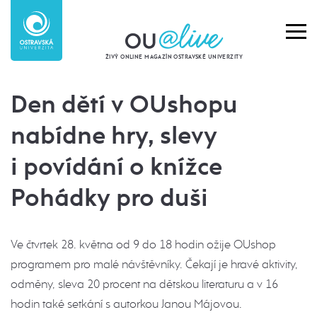
ŽIVÝ ONLINE MAGAZÍN OSTRAVSKÉ UNIVERZITY
Den dětí v OUshopu
nabídne hry, slevy
i povídání o knížce
Pohádky pro duši
Ve čtvrtek 28. května od 9 do 18 hodin ožije OUshop
programem pro malé návštěvníky. Čekají je hravé aktivity,
odměny, sleva 20 procent na dětskou literaturu a v 16
hodin také setkání s autorkou Janou Májovou.