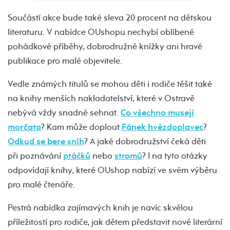
Součástí akce bude také sleva 20 procent na dětskou
literaturu. V nabídce OUshopu nechybí oblíbené
pohádkové příběhy, dobrodružné knížky ani hravé
publikace pro malé objevitele.
Vedle známých titulů se mohou děti i rodiče těšit také
na knihy menších nakladatelství, které v Ostravě
nebývá vždy snadné sehnat.
Co všechno musejí
morčata
? Kam může doplout
Fánek hvězdoplavec
?
Odkud se bere sníh
? A jaké dobrodružství čeká děti
při poznávání
ptáčků
nebo
stromů
? I na tyto otázky
odpovídají knihy, které OUshop nabízí ve svém výběru
pro malé čtenáře.
Pestrá nabídka zajímavých knih je navíc skvělou
příležitostí pro rodiče, jak dětem představit nové literární