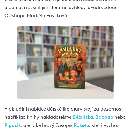
a pomoci rozšířit jim literární rozhled,“ uvádí vedoucí
OUshopu Markéta Pavlíková.
V aktuální nabídce dětské literatury stojí za pozornost
například knihy nakladatelství
Běžíliška
,
Baobab
nebo
Pipasik
, ale také hravý časopis
Raketa
, který vychází