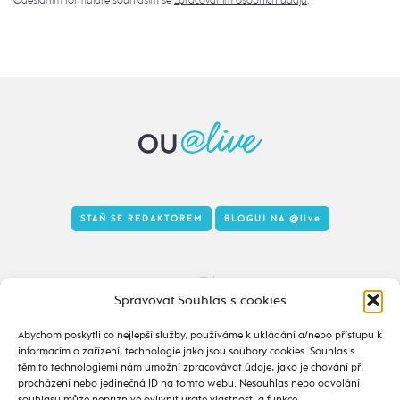
STAŇ SE REDAKTOREM
BLOGUJ NA
@live
Tady to taky žije
Spravovat Souhlas s cookies
Abychom poskytli co nejlepší služby, používáme k ukládání a/nebo přístupu k
informacím o zařízení, technologie jako jsou soubory cookies. Souhlas s
těmito technologiemi nám umožní zpracovávat údaje, jako je chování při
procházení nebo jedinečná ID na tomto webu. Nesouhlas nebo odvolání
souhlasu může nepříznivě ovlivnit určité vlastnosti a funkce.