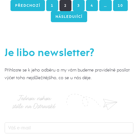
PŘEDCHOZÍ
1
2
3
4
…
10
NÁSLEDUJÍCÍ
Je libo newsletter?
Přihlaste se k jeho odběru a my vám budeme pravidelně posílat
výčet toho nejdůležitějšího, co se u nás děje.
Jednou nohou
stále na Ostravské