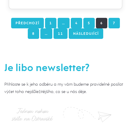
PŘEDCHOZÍ
1
…
4
5
6
7
8
…
11
NÁSLEDUJÍCÍ
Je libo newsletter?
Přihlaste se k jeho odběru a my vám budeme pravidelně posílat
výčet toho nejdůležitějšího, co se u nás děje.
Jednou nohou
stále na Ostravské