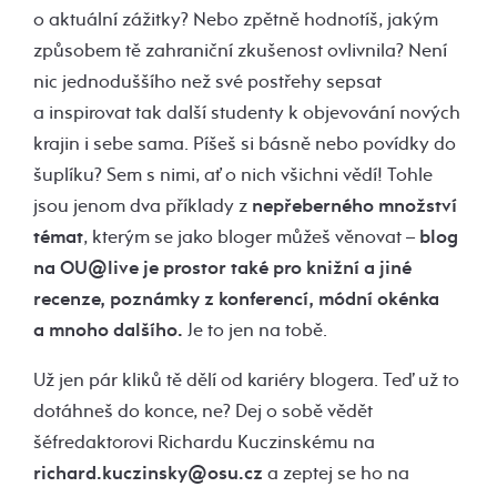
o aktuální zážitky? Nebo zpětně hodnotíš, jakým
způsobem tě zahraniční zkušenost ovlivnila? Není
nic jednoduššího než své postřehy sepsat
a inspirovat tak další studenty k objevování nových
krajin i sebe sama. Píšeš si básně nebo povídky do
šuplíku? Sem s nimi, ať o nich všichni vědí! Tohle
jsou jenom dva příklady z
nepřeberného množství
témat
, kterým se jako bloger můžeš věnovat –
blog
na OU@live je prostor také pro knižní a jiné
recenze, poznámky z konferencí, módní okénka
a mnoho dalšího.
Je to jen na tobě.
Už jen pár kliků tě dělí od kariéry blogera. Teď už to
dotáhneš do konce, ne? Dej o sobě vědět
šéfredaktorovi Richardu Kuczinskému na
richard.kuczinsky@osu.cz
a zeptej se ho na