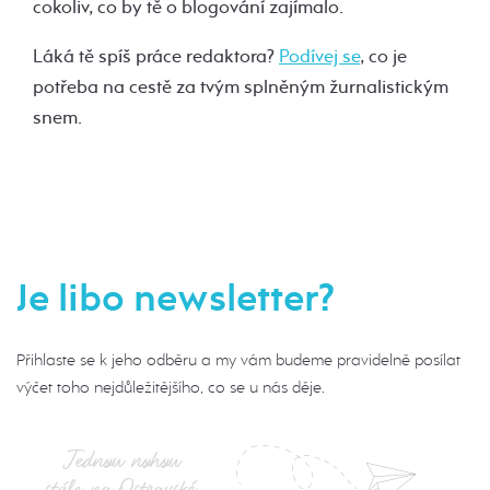
cokoliv, co by tě o blogování zajímalo.
Láká tě spíš práce redaktora?
Podívej se
, co je
potřeba na cestě za tvým splněným žurnalistickým
snem.
Je libo newsletter?
Přihlaste se k jeho odběru a my vám budeme pravidelně posílat
výčet toho nejdůležitějšího, co se u nás děje.
Jednou nohou
stále na Ostravské