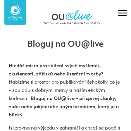
ŽIVÝ ONLINE MAGAZÍN OSTRAVSKÉ UNIVERZITY
Bloguj na OU@live
Hledáš místo pro sdílení svých myšlenek,
zkušeností, zážitků nebo literární tvorby?
Nabízíme ti prostor pro publikování čehokoliv, co je
v souladu s dobrými mravy a naším etickým
kodexem.
Bloguj na OU@live – přispívej články,
videi nebo jakýmkoliv jiným formátem, který je ti
blízký.
Jsi zrovna na výjezdu v zahraničí a chceš se podělit