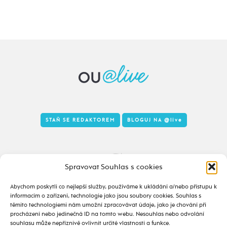
STAŇ SE REDAKTOREM
BLOGUJ NA
@live
Tady to taky žije
Spravovat Souhlas s cookies
Abychom poskytli co nejlepší služby, používáme k ukládání a/nebo přístupu k
informacím o zařízení, technologie jako jsou soubory cookies. Souhlas s
těmito technologiemi nám umožní zpracovávat údaje, jako je chování při
procházení nebo jedinečná ID na tomto webu. Nesouhlas nebo odvolání
souhlasu může nepříznivě ovlivnit určité vlastnosti a funkce.