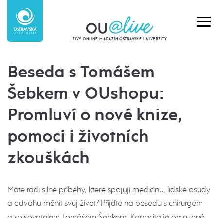
ŽIVÝ ONLINE MAGAZÍN OSTRAVSKÉ UNIVERZITY
Beseda s Tomášem
Šebkem v OUshopu:
Promluví o nové knize,
pomoci i životních
zkouškách
Máte rádi silné příběhy, které spojují medicínu, lidské osudy
a odvahu měnit svůj život? Přijďte na besedu s chirurgem
a spisovatelem Tomášem Šebkem. Kapacita je omezená,