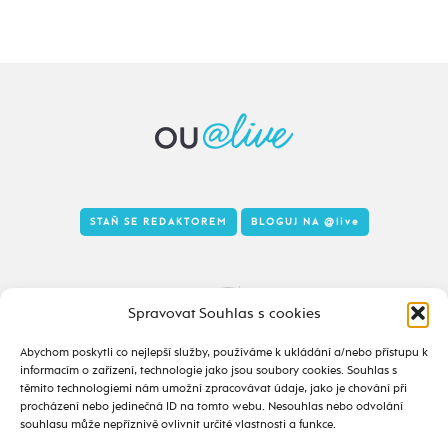
STAŇ SE REDAKTOREM
BLOGUJ NA
@live
Tady to taky žije
Spravovat Souhlas s cookies
Abychom poskytli co nejlepší služby, používáme k ukládání a/nebo přístupu k
informacím o zařízení, technologie jako jsou soubory cookies. Souhlas s
těmito technologiemi nám umožní zpracovávat údaje, jako je chování při
procházení nebo jedinečná ID na tomto webu. Nesouhlas nebo odvolání
souhlasu může nepříznivě ovlivnit určité vlastnosti a funkce.