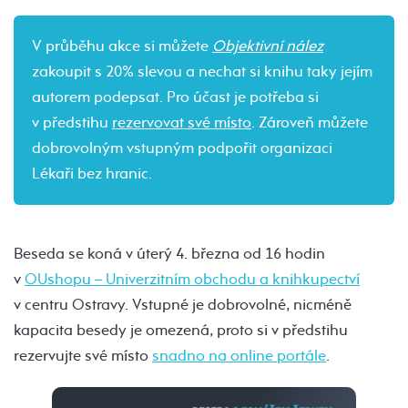
V průběhu akce si můžete
Objektivní nález
zakoupit s 20% slevou a nechat si knihu taky jejím
autorem podepsat. Pro účast je potřeba si
v předstihu
rezervovat své místo
. Zároveň můžete
dobrovolným vstupným podpořit organizaci
Lékaři bez hranic.
Beseda se koná v úterý 4. března od 16 hodin
v
OUshopu – Univerzitním obchodu a knihkupectví
v centru Ostravy. Vstupné je dobrovolné, nicméně
kapacita besedy je omezená, proto si v předstihu
rezervujte své místo
snadno na online portále
.