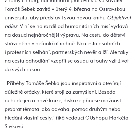
Známý chirurg, humanitární pracovník a spisovatel
Tomáš Šebek zavítá v úterý 4. března na Ostravskou
univerzitu, aby představil svou novou knihu
Objektivní
nález
. V ní se na rozdíl od humanitárních misí vydává
na dosud nejnáročnější výpravu. Na cestu do dětství
stráveného v nefunkční rodině. Na cestu osobních
i profesních selhání, partnerských nevěr a lží. Ale taky
na cestu odhodlání vzepřít se osudu a touhy vzít život
do svých rukou.
„Příběhy Tomáše Šebka jsou inspirativní a otevírají
důležité otázky, které stojí za zamyšlení. Beseda
nebude jen o nové knize, diskuze přinese možnost
probrat témata jako odvaha, pomoc druhým nebo
hledání vlastní cesty,“ říká vedoucí OUshopu Markéta
Slivková.