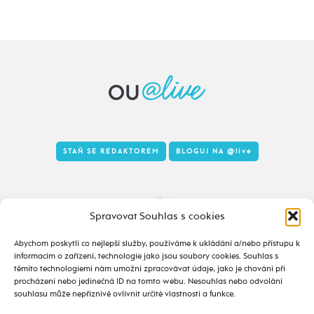
STAŇ SE REDAKTOREM
BLOGUJ NA
@live
Tady to taky žije
Spravovat Souhlas s cookies
Abychom poskytli co nejlepší služby, používáme k ukládání a/nebo přístupu k
informacím o zařízení, technologie jako jsou soubory cookies. Souhlas s
těmito technologiemi nám umožní zpracovávat údaje, jako je chování při
procházení nebo jedinečná ID na tomto webu. Nesouhlas nebo odvolání
souhlasu může nepříznivě ovlivnit určité vlastnosti a funkce.