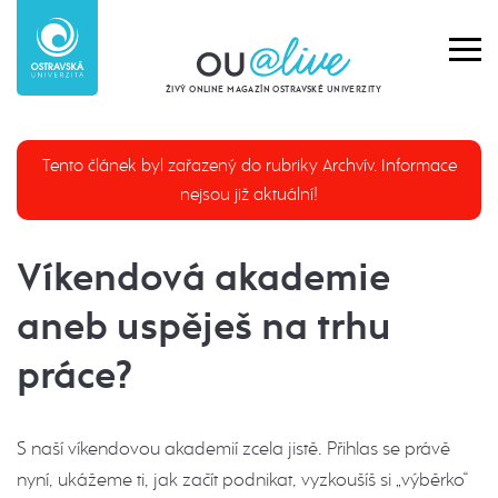
ŽIVÝ ONLINE MAGAZÍN OSTRAVSKÉ UNIVERZITY
Tento článek byl zařazený do rubriky Archvív. Informace
nejsou již aktuální!
Víkendová akademie
aneb uspěješ na trhu
práce?
S naší víkendovou akademií zcela jistě. Přihlas se právě
nyní, ukážeme ti, jak začít podnikat, vyzkoušíš si „výběrko“