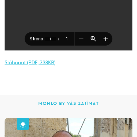
Stáhnout (PDF, 298KB)
MOHLO BY VÁS ZAJÍMAT