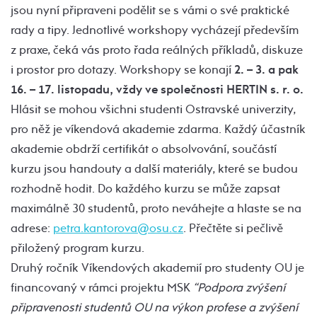
jsou nyní připraveni podělit se s vámi o své praktické
rady a tipy. Jednotlivé workshopy vycházejí především
z praxe, čeká vás proto řada reálných příkladů, diskuze
i prostor pro dotazy. Workshopy se konají
2. – 3. a pak
16. – 17. listopadu, vždy ve společnosti HERTIN s. r. o.
Hlásit se mohou všichni studenti Ostravské univerzity,
pro něž je víkendová akademie zdarma. Každý účastník
akademie obdrží certifikát o absolvování, součástí
kurzu jsou handouty a další materiály, které se budou
rozhodně hodit. Do každého kurzu se může zapsat
maximálně 30 studentů, proto neváhejte a hlaste se na
adrese:
petra.kantorova@osu.cz
. Přečtěte si pečlivě
přiložený program kurzu.
Druhý ročník Víkendových akademií pro studenty OU je
financovaný v rámci projektu MSK
“Podpora zvýšení
připravenosti studentů OU na výkon profese a zvýšení