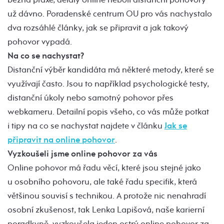
už dávno. Poradenské centrum OU pro vás nachystalo
dva rozsáhlé články, jak se připravit a jak takový
pohovor vypadá.
Na co se nachystat?
Distanční výběr kandidáta má některé metody, které se
využívají často. Jsou to například psychologické testy,
distanční úkoly nebo samotný pohovor přes
webkameru. Detailní popis všeho, co vás může potkat
i tipy na co se nachystat najdete v článku
Jak se
připravit na online pohovor
.
Vyzkoušeli jsme online pohovor za vás
Online pohovor má řadu věcí, které jsou stejné jako
u osobního pohovoru, ale také řadu specifik, která
většinou souvisí s technikou. A protože nic nenahradí
osobní zkušenost, tak Lenka Lapišová, naše karierní
poradkyně, vyzkoušela jeden ostrý online pohovor za