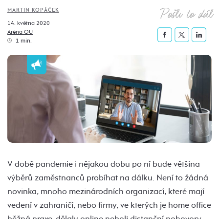
Pošli to dál
MARTIN KOPÁČEK
14. května 2020
Aréna OU
1 min.
V době pandemie i nějakou dobu po ní bude většina
výběrů zaměstnanců probíhat na dálku. Není to žádná
novinka, mnoho mezinárodních organizací, které mají
vedení v zahraničí, nebo firmy, ve kterých je home office
běžná praxe, dělaly online neboli distanční pohovory