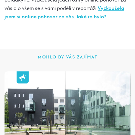
vás a o všem se s vámi podělí v reportáži
Vyzkoušela
jsem si online pohovor za vás. Jaké to bylo?
MOHLO BY VÁS ZAJÍMAT