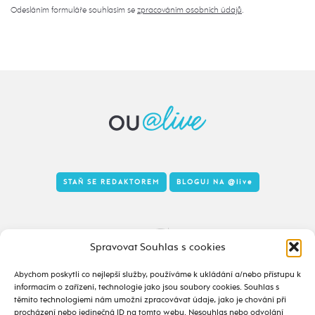
Odesláním formuláře souhlasím se
zpracováním osobních údajů
.
STAŇ SE REDAKTOREM
BLOGUJ NA
@live
Tady to taky žije
Spravovat Souhlas s cookies
Abychom poskytli co nejlepší služby, používáme k ukládání a/nebo přístupu k
informacím o zařízení, technologie jako jsou soubory cookies. Souhlas s
těmito technologiemi nám umožní zpracovávat údaje, jako je chování při
procházení nebo jedinečná ID na tomto webu. Nesouhlas nebo odvolání