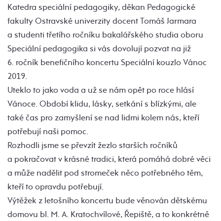
Katedra speciální pedagogiky, děkan Pedagogické
fakulty Ostravské univerzity docent Tomáš Jarmara
a studenti třetího ročníku bakalářského studia oboru
Speciální pedagogika si vás dovolují pozvat na již
6. ročník benefičního koncertu Speciální kouzlo Vánoc
2019.
Uteklo to jako voda a už se nám opět po roce hlásí
Vánoce. Období klidu, lásky, setkání s blízkými, ale
také čas pro zamyšlení se nad lidmi kolem nás, kteří
potřebují naši pomoc.
Rozhodli jsme se převzít žezlo starších ročníků
a pokračovat v krásné tradici, která pomáhá dobré věci
a může nadělit pod stromeček něco potřebného těm,
kteří to opravdu potřebují.
Výtěžek z letošního koncertu bude věnován dětskému
domovu bl. M. A. Kratochvílové, Řepiště, a to konkrétně