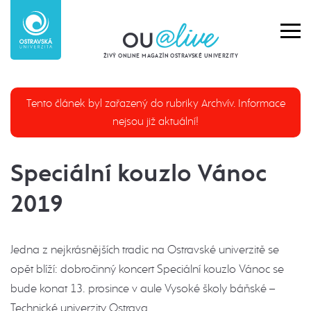
ŽIVÝ ONLINE MAGAZÍN OSTRAVSKÉ UNIVERZITY
Tento článek byl zařazený do rubriky Archvív. Informace
nejsou již aktuální!
Speciální kouzlo Vánoc
2019
Jedna z nejkrásnějších tradic na Ostravské univerzitě se
opět blíží: dobročinný koncert Speciální kouzlo Vánoc se
bude konat 13. prosince v aule Vysoké školy báňské –
Technické univerzity Ostrava.