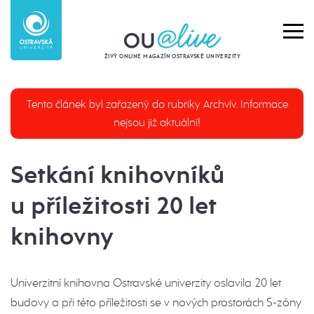
ŽIVÝ ONLINE MAGAZÍN OSTRAVSKÉ UNIVERZITY
Tento článek byl zařazený do rubriky Archvív. Informace
nejsou již aktuální!
Setkání knihovníků
u příležitosti 20 let
knihovny
Univerzitní knihovna Ostravské univerzity oslavila 20 let
budovy a při této příležitosti se v nových prostorách S-zóny