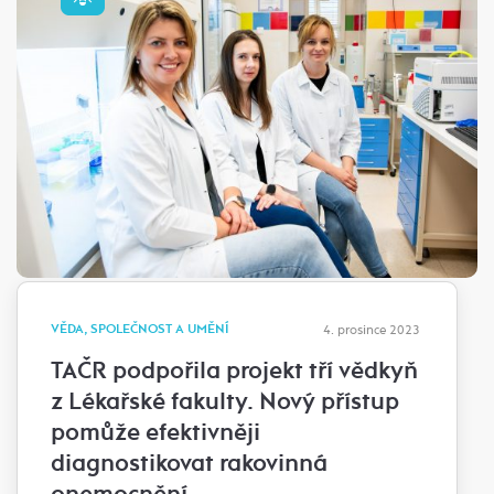
VĚDA, SPOLEČNOST A UMĚNÍ
4. prosince 2023
TAČR podpořila projekt tří vědkyň
z Lékařské fakulty. Nový přístup
pomůže efektivněji
diagnostikovat rakovinná
onemocnění