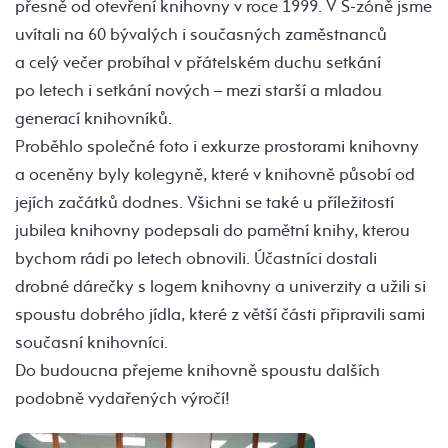
přesně od otevření knihovny v roce 1999. V S-zóně jsme
uvítali na 60 bývalých i současných zaměstnanců
a celý večer probíhal v přátelském duchu setkání
po letech i setkání nových – mezi starší a mladou
generací knihovníků.
Proběhlo společné foto i exkurze prostorami knihovny
a oceněny byly kolegyně, které v knihovně působí od
jejích začátků dodnes. Všichni se také u příležitostí
jubilea knihovny podepsali do pamětní knihy, kterou
bychom rádi po letech obnovili. Účastníci dostali
drobné dárečky s logem knihovny a univerzity a užili si
spoustu dobrého jídla, které z větší části připravili sami
současní knihovníci.
Do budoucna přejeme knihovně spoustu dalších
podobně vydařených výročí!