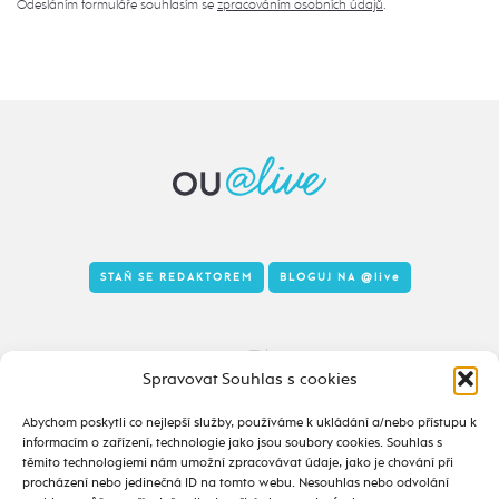
Odesláním formuláře souhlasím se
zpracováním osobních údajů
.
STAŇ SE REDAKTOREM
BLOGUJ NA
@live
Tady to taky žije
Spravovat Souhlas s cookies
Abychom poskytli co nejlepší služby, používáme k ukládání a/nebo přístupu k
informacím o zařízení, technologie jako jsou soubory cookies. Souhlas s
těmito technologiemi nám umožní zpracovávat údaje, jako je chování při
procházení nebo jedinečná ID na tomto webu. Nesouhlas nebo odvolání