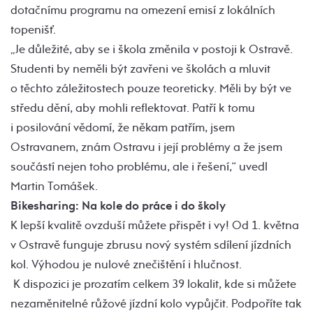
dotačnímu programu na omezení emisí z lokálních
topenišť.
„Je důležité, aby se i škola změnila v postoji k Ostravě.
Studenti by neměli být zavřeni ve školách a mluvit
o těchto záležitostech pouze teoreticky. Měli by být ve
středu dění, aby mohli reflektovat. Patří k tomu
i posilování vědomí, že někam patřím, jsem
Ostravanem, znám Ostravu i její problémy a že jsem
součástí nejen toho problému, ale i řešení,“ uvedl
Martin Tomášek.
Bikesharing: Na kole do práce i do školy
K lepší kvalitě ovzduší můžete přispět i vy! Od 1. května
v Ostravě funguje zbrusu nový systém sdílení jízdních
kol. Výhodou je nulové znečištění i hlučnost.
K dispozici je prozatím celkem 39 lokalit, kde si můžete
nezaměnitelné růžové jízdní kolo vypůjčit. Podpoříte tak