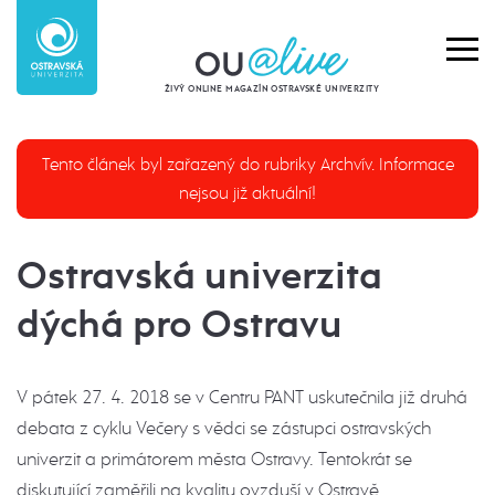
ŽIVÝ ONLINE MAGAZÍN OSTRAVSKÉ UNIVERZITY
Tento článek byl zařazený do rubriky Archvív. Informace
nejsou již aktuální!
Ostravská univerzita
dýchá pro Ostravu
V pátek 27. 4. 2018 se v Centru PANT uskutečnila již druhá
debata z cyklu Večery s vědci se zástupci ostravských
univerzit a primátorem města Ostravy. Tentokrát se
diskutující zaměřili na kvalitu ovzduší v Ostravě.