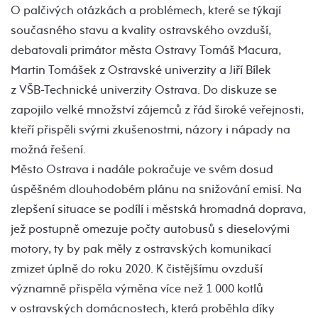
O palčivých otázkách a problémech, které se týkají
současného stavu a kvality ostravského ovzduší,
debatovali primátor města Ostravy Tomáš Macura,
Martin Tomášek z Ostravské univerzity a Jiří Bílek
z VŠB-Technické univerzity Ostrava. Do diskuze se
zapojilo velké množství zájemců z řád široké veřejnosti,
kteří přispěli svými zkušenostmi, názory i nápady na
možná řešení.
Město Ostrava i nadále pokračuje ve svém dosud
úspěšném dlouhodobém plánu na snižování emisí. Na
zlepšení situace se podílí i městská hromadná doprava,
jež postupně omezuje počty autobusů s dieselovými
motory, ty by pak měly z ostravských komunikací
zmizet úplně do roku 2020. K čistějšímu ovzduší
významně přispěla výměna více než 1 000 kotlů
v ostravských domácnostech, která proběhla díky