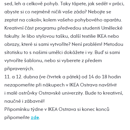
sed, leh a celkově pohyb. Taky tápete, jak sedět v práci,
abyste si co nejméně ničili vaše záda? Nebojte se
zeptat na cokoliv, kolem vašeho pohybového aparátu.
Kreativní část programu předvedou studenti Umělecké
fakulty. Je libo stylovou tašku, další textilie IKEA nebo
obrazy, které si sami vytvoříte? Není problém! Metodou
sítotisku to s našimi umělci dokážete i vy. Buď si sami
vytvoříte šablonu, nebo si vyberete z předem
připravených.
11. a 12. dubna (ve čtvrtek a pátek) od 14 do 18 hodin
nezapomeňte při nákupech v IKEA Ostrava navštívit
i malé ostrůvky Ostravské univerzity. Bude to kreativní,
naučné i zábavné!
Připomínku týdne v IKEA Ostrava si konec konců
připomeňte
zde
.