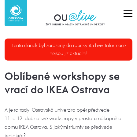
ŽIVÝ ONLINE MAGAZÍN OSTRAVSKÉ UNIVERZITY
Tento článek byl zařazený do rubriky Archvív. Informace
nejsou již aktuální!
Oblíbené workshopy se
vrací do IKEA Ostrava
A je to tady! Ostravská univerzita opět předvede
11. a 12. dubna své workshopy v prostoru nákupního
domu IKEA Ostrava. S jakými triumfy se předvede
tentokrát?