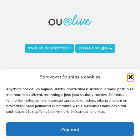
STAŇ SE REDAKTOREM
BLOGUJ NA
@live
Tady to taky žije
Spravovat Souhlas s cookies
Abychom poskytli co nejlepší služby, používáme k ukládání a/nebo přístupu k
informacím o zařízení, technologie jako jsou soubory cookies. Souhlas s
těmito technologiemi nám umožní zpracovávat údaje, jako je chování při
procházení nebo jedinečná ID na tomto webu. Nesouhlas nebo odvolání
souhlasu může nepříznivě ovlivnit určité vlastnosti a funkce.
Příjmout
2020 - 2026 ©
alive.osu.cz
- ISSN 2695-0022
design od