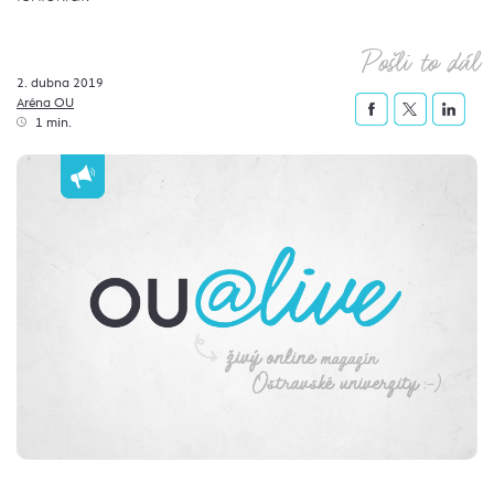
Pošli to dál
2. dubna 2019
Aréna OU
1 min.