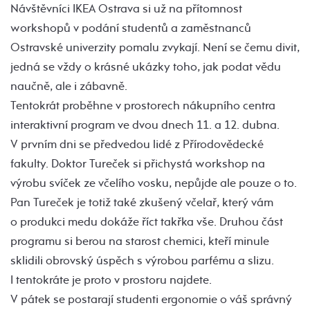
Návštěvníci IKEA Ostrava si už na přítomnost
workshopů v podání studentů a zaměstnanců
Ostravské univerzity pomalu zvykají. Není se čemu divit,
jedná se vždy o krásné ukázky toho, jak podat vědu
naučně, ale i zábavně.
Tentokrát proběhne v prostorech nákupního centra
interaktivní program ve dvou dnech 11. a 12. dubna.
V prvním dni se předvedou lidé z Přírodovědecké
fakulty. Doktor Tureček si přichystá workshop na
výrobu svíček ze včelího vosku, nepůjde ale pouze o to.
Pan Tureček je totiž také zkušený včelař, který vám
o produkci medu dokáže říct takřka vše. Druhou část
programu si berou na starost chemici, kteří minule
sklidili obrovský úspěch s výrobou parfému a slizu.
I tentokráte je proto v prostoru najdete.
V pátek se postarají studenti ergonomie o váš správný