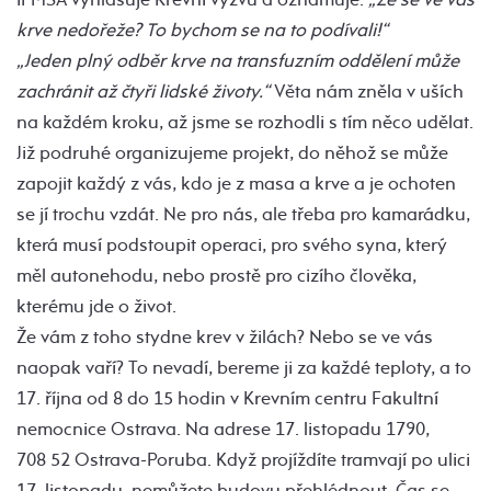
krve nedořeže? To bychom se na to podívali!“
„Jeden plný odběr krve na transfuzním oddělení může
zachránit až čtyři lidské životy.“
Věta nám zněla v uších
na každém kroku, až jsme se rozhodli s tím něco udělat.
Již podruhé organizujeme projekt, do něhož se může
zapojit každý z vás, kdo je z masa a krve a je ochoten
se jí trochu vzdát. Ne pro nás, ale třeba pro kamarádku,
která musí podstoupit operaci, pro svého syna, který
měl autonehodu, nebo prostě pro cizího člověka,
kterému jde o život.
Že vám z toho stydne krev v žilách? Nebo se ve vás
naopak vaří? To nevadí, bereme ji za každé teploty, a to
17. října od 8 do 15 hodin v Krevním centru Fakultní
nemocnice Ostrava. Na adrese 17. listopadu 1790,
708 52 Ostrava-Poruba. Když projíždíte tramvají po ulici
17. listopadu, nemůžete budovu přehlédnout. Čas se