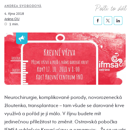
Pošli to dál
ANDREA SVOBODOVÁ
4. října 2018
Aréna OU
1 min.
Neurochirurgie, komplikované porody, novorozenecká
žloutenka, transplantace – tam všude se darované krve
využívá a pořád je jí málo. V říjnu budete mít
jedinečnou příležitost to změnit. Ostravská pobočka
IFMSA vyhlašuje Krevní výzvu a oznamuje:
„Že se ve vás