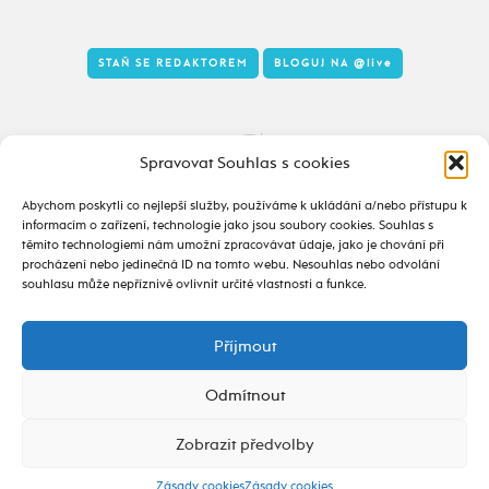
STAŇ SE REDAKTOREM
BLOGUJ NA
@live
Tady to taky žije
Spravovat Souhlas s cookies
Abychom poskytli co nejlepší služby, používáme k ukládání a/nebo přístupu k
informacím o zařízení, technologie jako jsou soubory cookies. Souhlas s
těmito technologiemi nám umožní zpracovávat údaje, jako je chování při
procházení nebo jedinečná ID na tomto webu. Nesouhlas nebo odvolání
souhlasu může nepříznivě ovlivnit určité vlastnosti a funkce.
Příjmout
2020 - 2026 ©
alive.osu.cz
- ISSN 2695-0022
design od
Odmítnout
Zobrazit předvolby
Zásady cookies
Zásady cookies