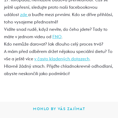
ještě upřesní, sledujte proto naši facebookovou
událost
zde
a buďte mezi prvními. Kdo se dříve přihlásí,
toho vysajeme přednostně!
Vidíte snad rudě, když nevíte, do čeho jdete? Tady to
máte v jednom videu od
FNO
.
Kdo nemůže darovat? Jak dlouho celý proces trvá?
A mám před odběrem držet nějakou speciální dietu? To
vše a ještě více
v často kladených dotazech
.
Hlavně žádný strach. Přijďte chladnokrevně odhodlaní,
abyste neskončili jako podmíráci!
MOHLO BY VÁS ZAJÍMAT