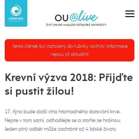
ŽIVÝ ONLINE MAGAZÍN OSTRAVSKÉ UNIVERZITY
Tento článek byl zařazený do rubriky Archvív. Informace
nejsou již aktuální!
Krevní výzva 2018: Přijďte
si pustit žilou!
17. října bude další vlna hromadného darování krve.
Nejste v tom sami, odhodlejte se a staňte se hrdinou.
Jeden plný odběr může zachránit až 4 lidské životy.