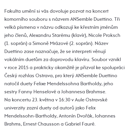
Fakulta umění si vás dovoluje pozvat na koncert
komorního souboru s názvem ANSemble Duettino. Tři
velká písmena v názvu odkazují ke křestním jménům
jeho členů, Alexandru Starému (klavír), Nicole Proksch
(1. soprán) a Simoně Mrázové (2. soprán). Název
Duettino zase naznačuje, že se interpreti věnují
vokálním duetům za doprovodu klavíru. Soubor vznikl
v roce 2015 a prakticky okamžitě je přizval ke spolupráci
Český rozhlas Ostrava, pro který ANSemble Duettino
natočil duety Felixe Mendelssohna Bartholdy, jeho
sestry Fanny Henselové a Johannesa Brahmse.
Na koncertu 23. května v 16:30 v Aule Ostravské
univerzity zazní duety od autorů jako Felix
Mendelssohn-Bartholdy, Antonín Dvořák, Johannes
Brahms, Ernest Chausson a Gabriel Fauré.