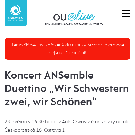
ŽIVÝ ONLINE MAGAZÍN OSTRAVSKÉ UNIVERZITY
Tento článek byl zařazený do rubriky Archvív. Informace
nejsou již aktuální!
Koncert ANSemble
Duettino „Wir Schwestern
zwei, wir Schönen“
23. května v 16:30 hodin v Aule Ostravské univerzity na ulici
Českobratrská 16, Ostrava 1