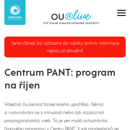
ŽIVÝ ONLINE MAGAZÍN OSTRAVSKÉ UNIVERZITY
Tento článek byl zařazený do rubriky Archvív. Informace
nejsou již aktuální!
Centrum PANT: program
na říjen
Válečná zkušenost bosenského uprchlíka, Němci
a vyrovnávání se s minulostí nebo Jak rozpoznat
propagandistický web. To je jen malá ochutnávka
říjnového programu v Centru PANT. V roli moderátorů se