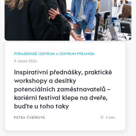
PORADENSKÉ CENTRUM A CENTRUM PYRAMIDA
9. února 2024
Inspirativní přednášky, praktické
workshopy a desítky
potenciálních zaměstnavatelů –⁠⁠⁠⁠⁠⁠⁠⁠⁠⁠⁠⁠⁠⁠
kariérní festival klepe na dveře,
buďte u toho taky
3 min.
PETRA ČUBÍKOVÁ