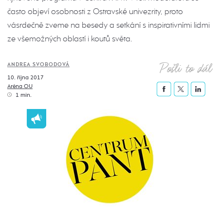
často objeví osobnosti z Ostravské univezrity, proto
vásrdečně zveme na besedy a setkání s inspirativními lidmi
ze všemožných oblastí i koutů světa.
Pošli to dál
ANDREA SVOBODOVÁ
10. října 2017
Aréna OU
1 min.