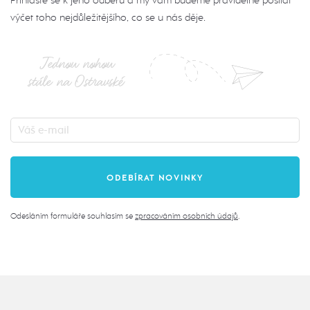
Přihlaste se k jeho odběru a my vám budeme pravidelně posílat
výčet toho nejdůležitějšího, co se u nás děje.
Jednou nohou
stále na Ostravské
Odesláním formuláře souhlasím se
zpracováním osobních údajů
.