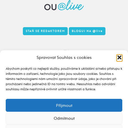
STAŇ SE REDAKTOREM
BLOGUJ NA
@live
Tady to taky žije
Spravovat Souhlas s cookies
Abychom poskytli co nejlepší služby, používáme k ukládání a/nebo přístupu k
informacím o zařízení, technologie jako jsou soubory cookies. Souhlas s
těmito technologiemi nám umožní zpracovávat údaje, jako je chování při
procházení nebo jedinečná ID na tomto webu. Nesouhlas nebo odvolání
souhlasu může nepříznivě ovlivnit určité vlastnosti a funkce.
Příjmout
2020 - 2026 ©
alive.osu.cz
- ISSN 2695-0022
design od
Odmítnout