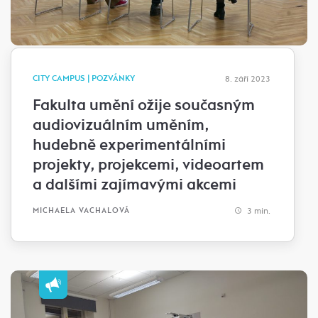
CITY CAMPUS | POZVÁNKY
8. září 2023
Fakulta umění ožije současným
audiovizuálním uměním,
hudebně experimentálními
projekty, projekcemi, videoartem
a dalšími zajímavými akcemi
3 min.
MICHAELA VACHALOVÁ