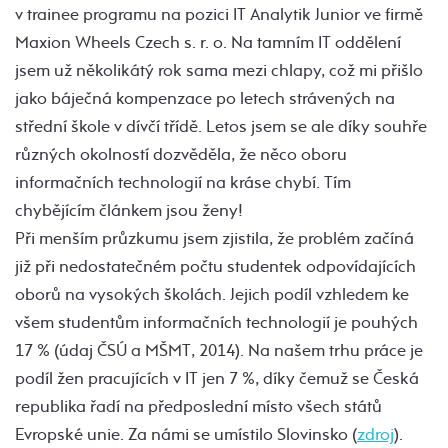
v trainee programu na pozici IT Analytik Junior ve firmě
Maxion Wheels Czech s. r. o. Na tamním IT oddělení
jsem už několikátý rok sama mezi chlapy, což mi přišlo
jako báječná kompenzace po letech strávených na
střední škole v dívčí třídě. Letos jsem se ale díky souhře
různých okolností dozvěděla, že něco oboru
informačních technologií na kráse chybí. Tím
chybějícím článkem jsou ženy!
Při menším průzkumu jsem zjistila, že problém začíná
již při nedostatečném počtu studentek odpovídajících
oborů na vysokých školách. Jejich podíl vzhledem ke
všem studentům informačních technologií je pouhých
17 % (údaj ČSÚ a MŠMT, 2014). Na našem trhu práce je
podíl žen pracujících v IT jen 7 %, díky čemuž se Česká
republika řadí na předposlední místo všech států
Evropské unie. Za námi se umístilo Slovinsko (
zdroj
).