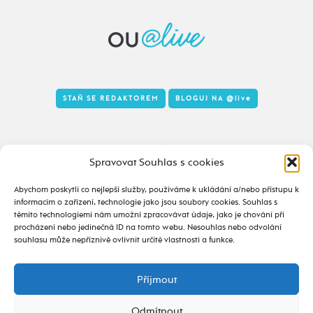
STAŇ SE REDAKTOREM
BLOGUJ NA
@live
Tady to taky žije
Spravovat Souhlas s cookies
Abychom poskytli co nejlepší služby, používáme k ukládání a/nebo přístupu k
informacím o zařízení, technologie jako jsou soubory cookies. Souhlas s
těmito technologiemi nám umožní zpracovávat údaje, jako je chování při
procházení nebo jedinečná ID na tomto webu. Nesouhlas nebo odvolání
souhlasu může nepříznivě ovlivnit určité vlastnosti a funkce.
Příjmout
2020 - 2026 ©
alive.osu.cz
- ISSN 2695-0022
design od
Odmítnout