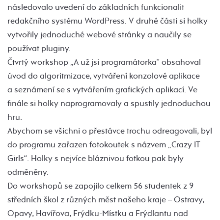
následovalo uvedení do základních funkcionalit
redakčního systému WordPress. V druhé části si holky
vytvořily jednoduché webové stránky a naučily se
používat pluginy.
Čtvrtý workshop „A už jsi programátorka“ obsahoval
úvod do algoritmizace, vytváření konzolové aplikace
a seznámení se s vytvářením grafických aplikací. Ve
finále si holky naprogramovaly a spustily jednoduchou
hru.
Abychom se všichni o přestávce trochu odreagovali, byl
do programu zařazen fotokoutek s názvem „Crazy IT
Girls“. Holky s nejvíce bláznivou fotkou pak byly
odměněny.
Do workshopů se zapojilo celkem 56 studentek z 9
středních škol z různých měst našeho kraje – Ostravy,
Opavy, Havířova, Frýdku-Místku a Frýdlantu nad