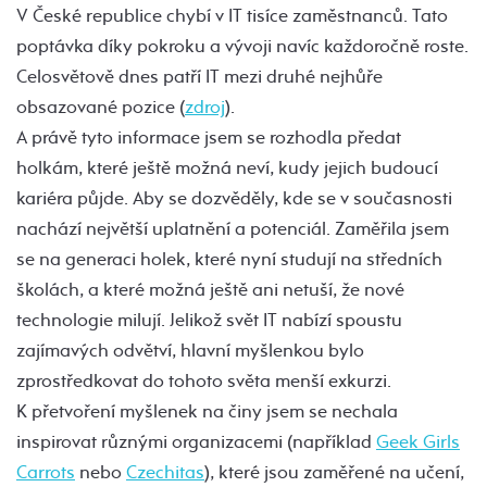
V České republice chybí v IT tisíce zaměstnanců. Tato
poptávka díky pokroku a vývoji navíc každoročně roste.
Celosvětově dnes patří IT mezi druhé nejhůře
obsazované pozice (
zdroj
).
A právě tyto informace jsem se rozhodla předat
holkám, které ještě možná neví, kudy jejich budoucí
kariéra půjde. Aby se dozvěděly, kde se v současnosti
nachází největší uplatnění a potenciál. Zaměřila jsem
se na generaci holek, které nyní studují na středních
školách, a které možná ještě ani netuší, že nové
technologie milují. Jelikož svět IT nabízí spoustu
zajímavých odvětví, hlavní myšlenkou bylo
zprostředkovat do tohoto světa menší exkurzi.
K přetvoření myšlenek na činy jsem se nechala
inspirovat různými organizacemi (například
Geek Girls
Carrots
nebo
Czechitas
), které jsou zaměřené na učení,