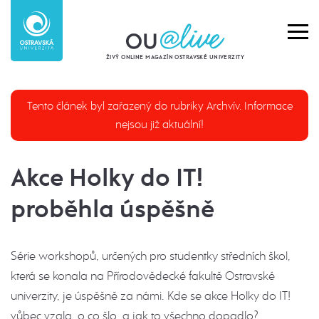
ŽIVÝ ONLINE MAGAZÍN OSTRAVSKÉ UNIVERZITY
Tento článek byl zařazený do rubriky Archvív. Informace
nejsou již aktuální!
Akce Holky do IT!
proběhla úspěšně
Série workshopů, určených pro studentky středních škol,
která se konala na Přírodovědecké fakultě Ostravské
univerzity, je úspěšně za námi. Kde se akce Holky do IT!
vůbec vzala, o co šlo, a jak to všechno dopadlo?