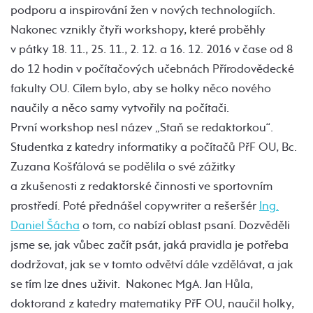
podporu a inspirování žen v nových technologiích.
Nakonec vznikly čtyři workshopy, které proběhly
v pátky 18. 11., 25. 11., 2. 12. a 16. 12. 2016 v čase od 8
do 12 hodin v počítačových učebnách Přírodovědecké
fakulty OU. Cílem bylo, aby se holky něco nového
naučily a něco samy vytvořily na počítači.
První workshop nesl název „Staň se redaktorkou“.
Studentka z katedry informatiky a počítačů PřF OU, Bc.
Zuzana Košťálová se podělila o své zážitky
a zkušenosti z redaktorské činnosti ve sportovním
prostředí. Poté přednášel copywriter a rešeršér
Ing.
Daniel Šácha
o tom, co nabízí oblast psaní. Dozvěděli
jsme se, jak vůbec začít psát, jaká pravidla je potřeba
dodržovat, jak se v tomto odvětví dále vzdělávat, a jak
se tím lze dnes uživit. Nakonec MgA. Jan Hůla,
doktorand z katedry matematiky PřF OU, naučil holky,