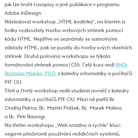
jak lze tvořit časopisy a jiné publikace v programu
Adobe InDesign.
Následoval workshop „HTML kodérka“, na kterém si
holky vyzkoušely tvorbu webových stránek pomocí
kódu HTML. Nejdříve se seznámily se samotnými
základy HTML, pak se pustily do tvorby svých vlastních
stránek. Druhá polovina workshopu se týkala
formátování stránek pomocí CSS. Celý kurz vedl
RNDr.
Rostislav Miarka, Ph.D.
z katedry informatiky a počítačů
PřF OU.
Třetí a čtvrtý workshop vedli studenti rovněž z katedry
informatiky a počítačů PřF OU. Mezi ně patřil Bc.
Ondřej Pektor, Bc. Martin Prášek, Bc. Marek Malina
a Bc. Petr Raunigr.
Na třetím workshopu „Web snadno a rychle“ kluci
nejprve představili používání redakčních systémů,