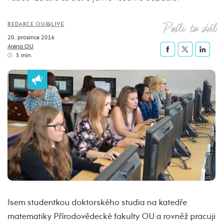
Pošli to dál
REDAKCE OU@LIVE
20. prosince 2016
Aréna OU
5 min.
Jsem studentkou doktorského studia na katedře
matematiky Přírodovědecké fakulty OU a rovněž pracuji