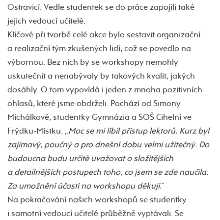
Ostravicí. Vedle studentek se do práce zapojili také
jejich vedoucí učitelé.
Klíčové při tvorbě celé akce bylo sestavit organizační
a realizační tým zkušených lidí, což se povedlo na
výbornou. Bez nich by se workshopy nemohly
uskutečnit a nenabývaly by takových kvalit, jakých
dosáhly. O tom vypovídá i jeden z mnoha pozitivních
ohlasů, které jsme obdrželi. Pochází od Simony
Michálkové, studentky Gymnázia a SOŠ Cihelní ve
Frýdku-Místku: „
Moc se mi líbil přístup lektorů. Kurz byl
zajímavý, poučný a pro dnešní dobu velmi užitečný. Do
budoucna budu určitě uvažovat o složitějších
a detailnějších postupech toho, co jsem se zde naučila.
Za umožnění účasti na workshopu děkuji.
“
Na pokračování našich workshopů se studentky
i samotní vedoucí učitelé průběžně vyptávali. Se