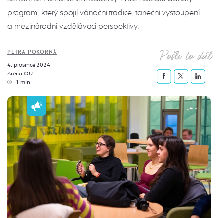
program, který spojil vánoční tradice, taneční vystoupení
a mezinárodní vzdělávací perspektivy.
Pošli to dál
PETRA POKORNÁ
4. prosince 2024
Aréna OU
1 min.