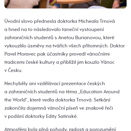
Úvodní slovo přednesla doktorka Micheala Trnová
a hned na to následovalo taneční vystoupení
zahraničních studentů s Anetou Burianovou, které
vykouzlilo úsměvy na tvářích všech přítomných. Doktor
Pavel Moravec pak účastníky provedl vánočními
tradicemi české kultury a přiblížil jim kouzlo Vánoc
v Česku.
Nechyběly ani vzdělávací prezentace českých
a zahraničních studentů na téma „Education Around
the World“, které vedla doktorka Trnová. Setkání
zakončila dojemná vánoční píseň ve znakové řeči
v podání doktorky Edity Satinské.
Atmosféra byla plná pohody, radosti a porozumění