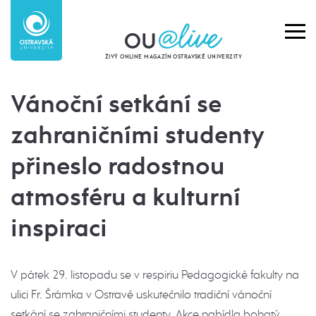
ŽIVÝ ONLINE MAGAZÍN OSTRAVSKÉ UNIVERZITY
Vánoční setkání se
zahraničními studenty
přineslo radostnou
atmosféru a kulturní
inspiraci
V pátek 29. listopadu se v respiriu Pedagogické fakulty na
ulici Fr. Šrámka v Ostravě uskutečnilo tradiční vánoční
setkání se zahraničními studenty. Akce nabídla bohatý