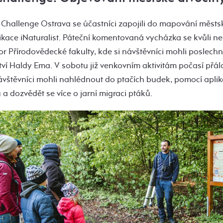
 Challenge Ostrava se účastníci zapojili do mapování městs
ikace iNaturalist. Páteční komentovaná vycházka se kvůli n
r Přírodovědecké fakulty, kde si návštěvníci mohli poslechn
tví Haldy Ema. V sobotu již venkovním aktivitám počasí přá
vštěvníci mohli nahlédnout do ptačích budek, pomocí apli
 a dozvědět se více o jarní migraci ptáků.