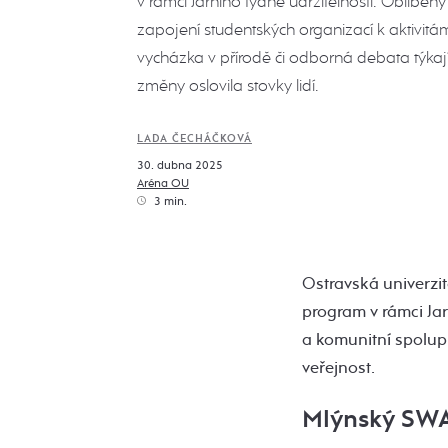
v rámci Jarního týdne udržitelnosti. Oblíben
zapojení studentských organizací k aktivitá
vycházka v přírodě či odborná debata týkajíc
změny oslovila stovky lidí.
LADA ČECHÁČKOVÁ
30. dubna 2025
Aréna OU
3 min.
Ostravská univerzi
program v rámci Jar
a komunitní spolupr
veřejnost.
Mlýnský SWAP