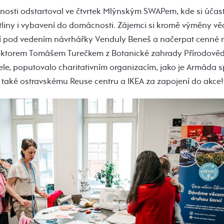
lnosti odstartoval ve čtvrtek Mlýnským SWAPem, kde si účast
stliny i vybavení do domácnosti. Zájemci si kromě výměny vě
ní pod vedením návrhářky Venduly Beneš a načerpat cenné r
torem Tomášem Turečkem z Botanické zahrady Přírodovědec
ele, poputovalo charitativním organizacím, jako je Armáda 
aké ostravskému Reuse centru a IKEA za zapojení do akce!