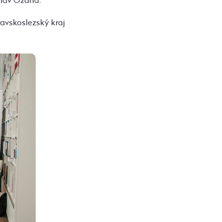
slav Ožana.
avskoslezský kraj