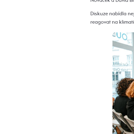
Nováček a David Bř
Diskuze nabídla ne
reagovat na klimat