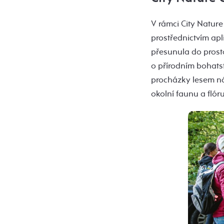
V rámci City Nature
prostřednictvím apl
přesunula do prosto
o přírodním bohats
procházky lesem ná
okolní faunu a flóru