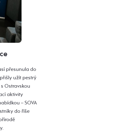
ace
así přesunula do
řišly užít pestrý
i s Ostravskou
cí aktivity
 nabídkou – SOVA
stníky do říše
přírodě
y.