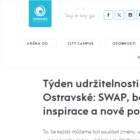
Tady to taky žije
ARÉNA OU
CITY CAMPUS
OSOBNOSTI
Týden udržitelnosti
Ostravské: SWAP, b
inspirace a nové p
To, že každý můžeme být součástí změny, uk