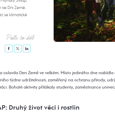
ý Mlýnský Swap,
m ke Dni Země,
í se klimatické
Pošli to dál
ta oslavila Den Země ve velkém. Místo jediného dne nabídla
ního týdne udržitelnosti, zaměřený na ochranu přírody, udrž
áci. Bohaté aktivity přilákaly studenty, zaměstnance univerzi
: Druhý život věcí i rostlin