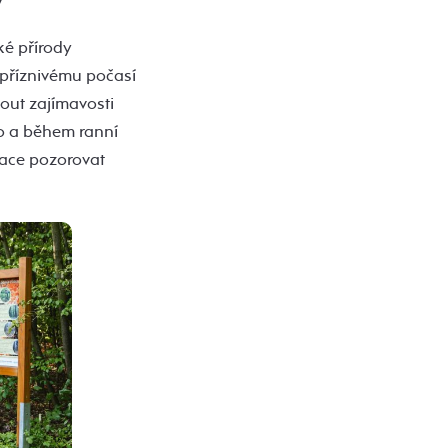
ké přírody
epříznivému počasí
out zajímavosti
lo a během ranní
kace pozorovat