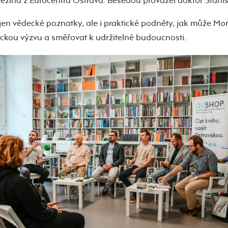
ezina z Eurocentra Ostrava. Besedou provázel doktor Stani
jen vědecké poznatky, ale i praktické podněty, jak může Mor
ickou výzvu a směřovat k udržitelné budoucnosti.