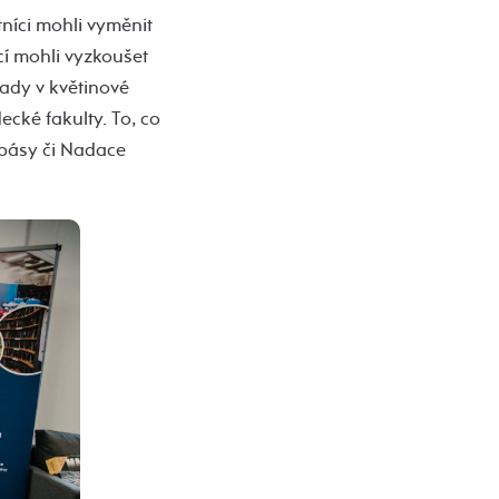
níci mohli vyměnit
cí mohli vyzkoušet
ady v květinové
ké fakulty. To, co
spásy či Nadace