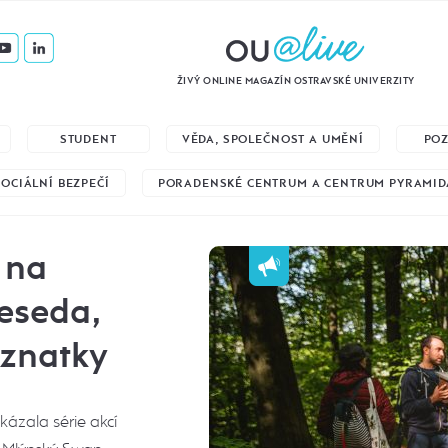
ŽIVÝ ONLINE MAGAZÍN OSTRAVSKÉ UNIVERZITY
STUDENT
VĚDA, SPOLEČNOST A UMĚNÍ
PO
SOCIÁLNÍ BEZPEČÍ
PORADENSKÉ CENTRUM A CENTRUM PYRAMID
 na
eseda,
oznatky
ázala série akcí