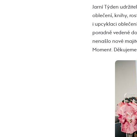
Jarní Týden udržite
oblečení, knihy, ro
i upcyklaci obleče
poradně vedené dok
nenašlo nové majit
Moment. Děkujeme t