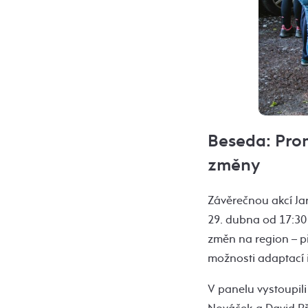
Beseda: Prom
změny
Závěrečnou akcí Jar
29. dubna od 17:30
změn na region – př
možnosti adaptací i
V panelu vystoupili