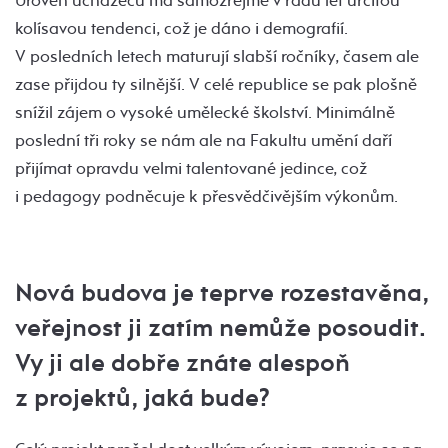
Úroveň uchazečů má samozřejmě v řádu let určitou
kolísavou tendenci, což je dáno i demografií.
V posledních letech maturují slabší ročníky, časem ale
zase přijdou ty silnější. V celé republice se pak plošně
snížil zájem o vysoké umělecké školství. Minimálně
poslední tři roky se nám ale na Fakultu umění daří
přijímat opravdu velmi talentované jedince, což
i pedagogy podněcuje k přesvědčivějším výkonům.
Nová budova je teprve rozestavěna,
veřejnost ji zatím nemůže posoudit.
Vy ji ale dobře znáte alespoň
z projektů, jaká bude?