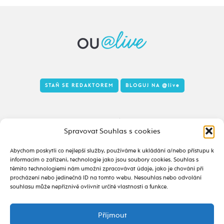
STAŇ SE REDAKTOREM
BLOGUJ NA
@live
Tady to taky žije
Spravovat Souhlas s cookies
Abychom poskytli co nejlepší služby, používáme k ukládání a/nebo přístupu k
informacím o zařízení, technologie jako jsou soubory cookies. Souhlas s
těmito technologiemi nám umožní zpracovávat údaje, jako je chování při
procházení nebo jedinečná ID na tomto webu. Nesouhlas nebo odvolání
souhlasu může nepříznivě ovlivnit určité vlastnosti a funkce.
Příjmout
2020 - 2026 ©
alive.osu.cz
- ISSN 2695-0022