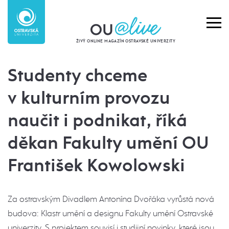
ŽIVÝ ONLINE MAGAZÍN OSTRAVSKÉ UNIVERZITY
Studenty chceme
v kulturním provozu
naučit i podnikat, říká
děkan Fakulty umění OU
František Kowolowski
Za ostravským Divadlem Antonína Dvořáka vyrůstá nová
budova: Klastr umění a designu Fakulty umění Ostravské
univerzity. S projektem souvisí i studijní novinky, které jsou