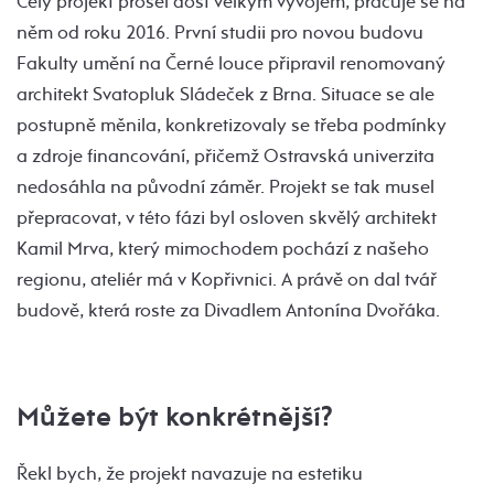
Celý projekt prošel dost velkým vývojem, pracuje se na
něm od roku 2016. První studii pro novou budovu
Fakulty umění na Černé louce připravil renomovaný
architekt Svatopluk Sládeček z Brna. Situace se ale
postupně měnila, konkretizovaly se třeba podmínky
a zdroje financování, přičemž Ostravská univerzita
nedosáhla na původní záměr. Projekt se tak musel
přepracovat, v této fázi byl osloven skvělý architekt
Kamil Mrva, který mimochodem pochází z našeho
regionu, ateliér má v Kopřivnici. A právě on dal tvář
budově, která roste za Divadlem Antonína Dvořáka.
Můžete být konkrétnější?
Řekl bych, že projekt navazuje na estetiku