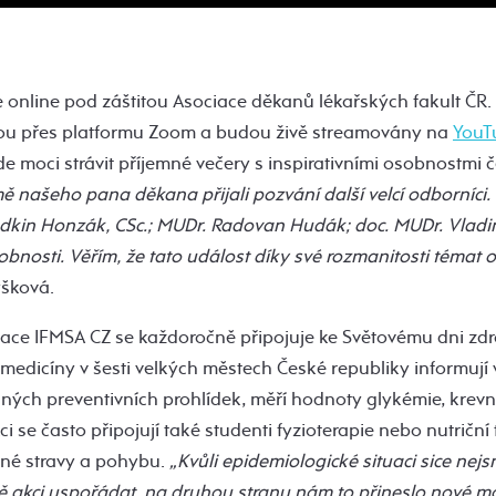
 online pod záštitou Asociace děkanů lékařských fakult ČR
ou přes platformu Zoom a budou živě streamovány na
YouT
e moci strávit příjemné večery s inspirativními osobnostmi 
 našeho pana děkana přijali pozvání další velcí odborníci.
dkin Honzák, CSc.; MUDr. Radovan Hudák; doc. MUDr. Vladim
bnosti. Věřím, že tato událost díky své rozmanitosti témat os
yšková.
ce IFMSA CZ se každoročně připojuje ke Světovému dni zdrav
ti medicíny v šesti velkých městech České republiky informují 
ných preventivních prohlídek, měří hodnoty glykémie, krevn
ci se často připojují také studenti fyzioterapie nebo nutriční t
vné stravy a pohybu.
„Kvůli epidemiologické situaci sice nejs
mě akci uspořádat, na druhou stranu nám to přineslo nové mo