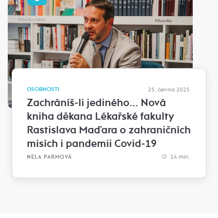
OSOBNOSTI
25. června 2025
Zachráníš-li jediného… Nová
kniha děkana Lékařské fakulty
Rastislava Maďara o zahraničních
misích i pandemii Covid-19
14 min.
NELA PARMOVÁ