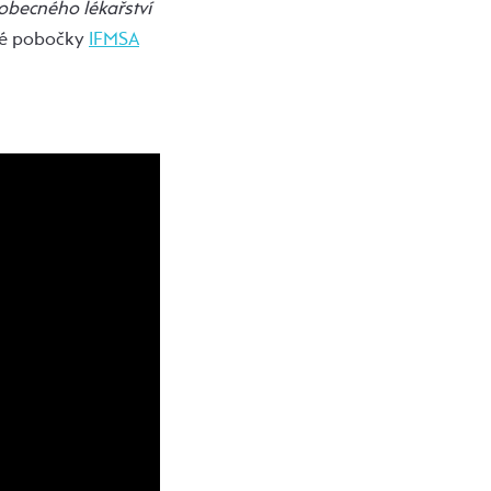
eobecného lékařství
ské pobočky
IFMSA