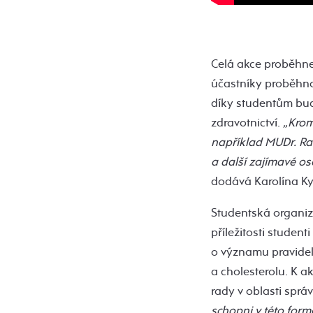
Celá akce proběhne
účastníky proběhn
díky studentům bud
zdravotnictví.
„Kromě
například MUDr. Ra
a další zajímavé oso
dodává Karolína K
Studentská organiza
příležitosti studen
o významu pravidel
a cholesterolu. K ak
rady v oblasti sprá
schopni v této for