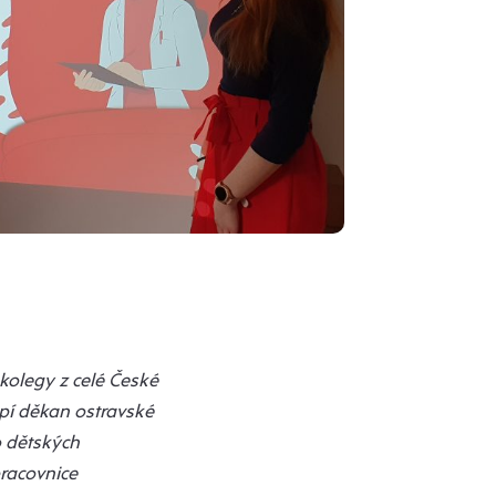
 kolegy z celé České
upí děkan ostravské
o dětských
pracovnice