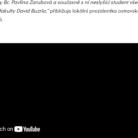
y Bc. Pavlína Zarubová a současně s ní neslyšící student vš
fakulty David Buzrla,“
přibližuje lokální prezidentka ostrav
á.