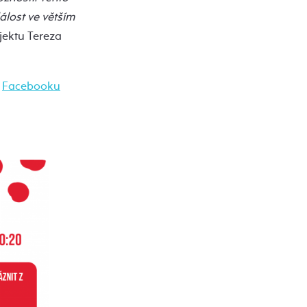
lost ve větším
jektu Tereza
a
Facebooku