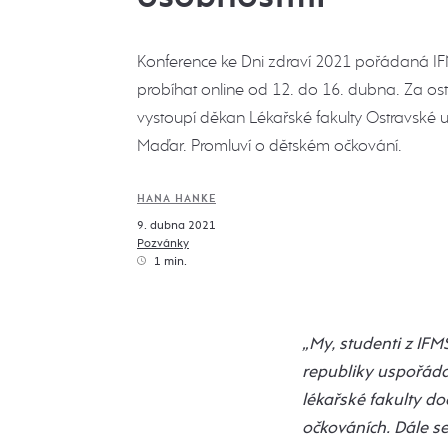
Konference ke Dni zdraví 2021 pořádaná 
probíhat online od 12. do 16. dubna. Za os
vystoupí děkan Lékařské fakulty Ostravské un
Maďar. Promluví o dětském očkování.
HANA HANKE
9. dubna 2021
Pozvánky
1 min.
„My, studenti z IFM
republiky uspořádal
lékařské fakulty do
očkováních. Dále s