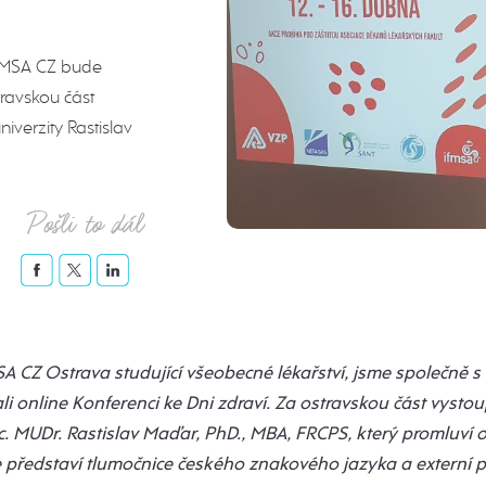
IFMSA CZ bude
travskou část
iverzity Rastislav
Pošli to dál
SA CZ Ostrava studující všeobecné lékařství, jsme společně s
i online Konferenci ke Dni zdraví. Za ostravskou část vysto
c. MUDr. Rastislav Maďar, PhD., MBA, FRCPS, který promluví 
e představí tlumočnice českého znakového jazyka a externí 