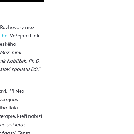
. Rozhovory mezi
ube
. Veřejnost tak
českého
 Mezi nimi
ír Koblížek, Ph.D.
loví spoustu lidí,“
í. Při této
veřejnost
ího tlaku
erapie, kteří nabízí
me ani letos
žnosti. Tento