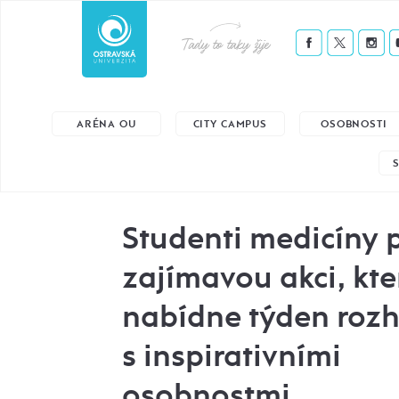
Tady to taky žije
ARÉNA OU
CITY CAMPUS
OSOBNOSTI
Studenti medicíny p
zajímavou akci, kte
nabídne týden roz
s inspirativními
osobnostmi